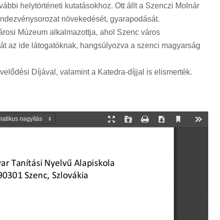
vábbi helytörténeti kutatásokhoz. Ott állt a Szenczi Molnár
rendezvénysorozat növekedését, gyarapodását.
Városi Múzeum alkalmazottja, ahol Szenc város
a át az ide látogatóknak, hangsúlyozva a szenci magyarság
dési Díjával, valamint a Katedra-díjjal is elismerték.