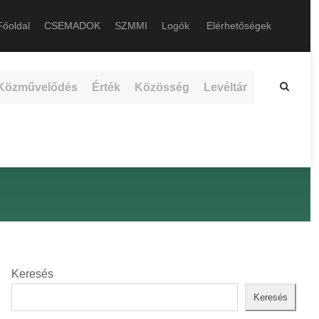
őoldal
CSEMADOK
SZMMI
Logók
Elérhetőségek
Közművelődés
Érték
Közösség
Levéltár
Keresés
Keresés