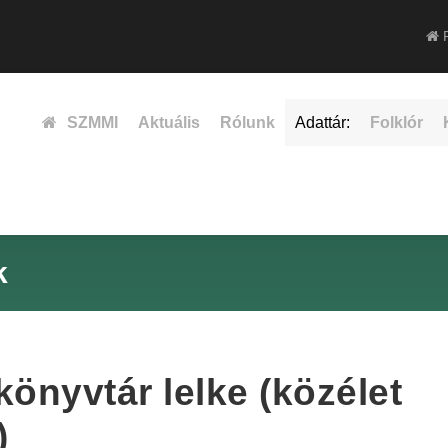
F
SZMMI
Aktuális
Rólunk
Adattár:
Folklór
k
könyvtár lelke (közélet
)