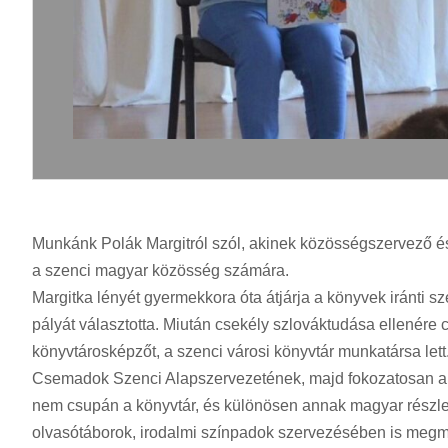
Munkánk Polák Margitról szól, akinek közösségszervező és
a szenci magyar közösség számára.
Margitka lényét gyermekkora óta átjárja a könyvek iránti sz
pályát választotta. Miután csekély szlováktudása ellenére
könyvtárosképzőt, a szenci városi könyvtár munkatársa lett.
Csemadok Szenci Alapszervezetének, majd fokozatosan a v
nem csupán a könyvtár, és különösen annak magyar részl
olvasótáborok, irodalmi színpadok szervezésében is megmu