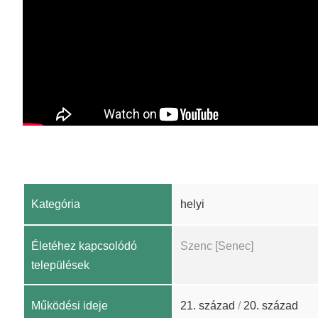
Kategória
helyi
Életéhez kapcsolódó
Szenc [Senec]
települések
Működési ideje
21. század
/
20. század