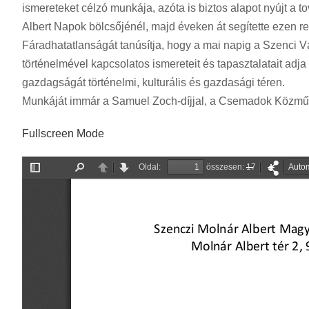
ismereteket célzó munkája, azóta is biztos alapot nyújt a to
Albert Napok bölcsőjénél, majd éveken át segítette ezen 
Fáradhatatlanságát tanúsítja, hogy a mai napig a Szenci 
történelmével kapcsolatos ismereteit és tapasztalatait adj
gazdagságát történelmi, kulturális és gazdasági téren.
Munkáját immár a Samuel Zoch-díjjal, a Csemadok Közművelő
Fullscreen Mode