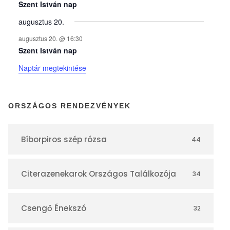
y
Szent István nap
augusztus 20.
e
augusztus 20. @ 16:30
Szent István nap
k
Naptár megtekintése
n
ORSZÁGOS RENDEZVÉNYEK
a
Bíborpiros szép rózsa
44
p
Citerazenekarok Országos Találkozója
34
t
á
Csengő Énekszó
32