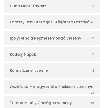
r
Duna Menti Tavasz
97
Egressy Béni Országos Színjátszó Fesztivál
26
Ipolyi Arnold Népmesemondó Verseny
60
Kodály Napok
11
Könnyűzenei szemle
12
Őszirózsa – magyarnóta énekesek versenye
23
Tompa Mihály Országos Verseny
65