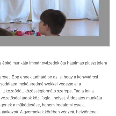
 építő munkája immár évtizedek óta hatalmas pluszt jelent
eretet. Épp ennek tudható be az is, hogy a könyvtárosi
 csodálatra méltó eredményekkel végezte el a
 Itt kezdődött közösségformáló szerepe. Tagja lett a
ezetőségi tagok közt foglalt helyet. Áldozatos munkája
egének a működtetése, hanem irodalomi estek,
tatkozott. A gyermekek körében végzett, helytörténeti