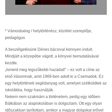
* Vámosbalog / helytörténész, közélet szereplője,
pedagógus
A beszélgetésünk Dénes bácsival könnyen indult.
Mindjárt a közepébe vágott, a könyvei bemutatásával
kezdte.
„Ismerd meg legszűkebb hazádat!ˮ – ez volt a címe az
első írásomnak, amit 1969-ben adott ki a Csemadok. Ez
egy helytörténeti segédanyag volt, amelyet szétküldtek az
iskolákba, hogy használják.
Nekem nem szakmám a történelem, pedig egy időben
Bátkában az alapiskolában is dolgoztam. Ott egy olyan
időszakban tanítottam, amikor a magyar dolgokat erővel