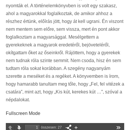
nyomták el. A történelemkönyvben is volt egy szakasz,
ahol a magyarokkal foglalkoztak, de amikor ahhoz a
részhez értünk, előírás jött, hogy át kell ugrani. Én viszont
nem mentem sem előre, sem vissza, mert én pont akkor
foglalkoztam a magyarsággal. Mesélgettem a
gyerekeknek a magyarok eredetéről, bejöveteléről,
okítgattam őket az őseinkről. Rájöttem, hogy a gyerekek
nem tudnak róla szinte semmit. Nem csoda, hisz én sem
tudtam róla sokat korábban. A szegény nagyanyám
szerette a meséket és a regéket. A könyvemben is írom,
hogy hamarabb tanultam meg tőle, hogy „Fel, fel vitézek a
csatáraˮ, mint azt, hogy „Kis kút, kerekes kút …ˮ, szóval a
népdalokat.
Fullscreen Mode