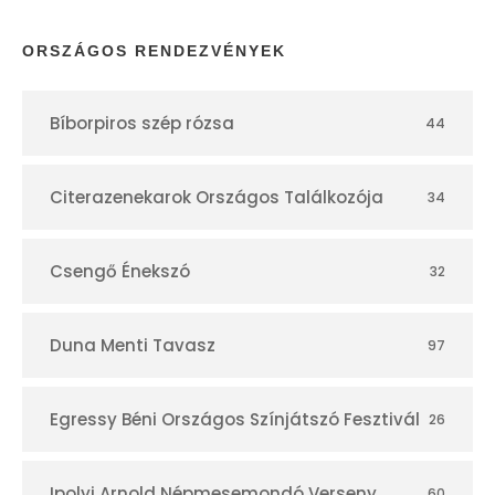
p
ORSZÁGOS RENDEZVÉNYEK
t
Bíborpiros szép rózsa
44
á
r
Citerazenekarok Országos Találkozója
34
Csengő Énekszó
32
Duna Menti Tavasz
97
Egressy Béni Országos Színjátszó Fesztivál
26
Ipolyi Arnold Népmesemondó Verseny
60