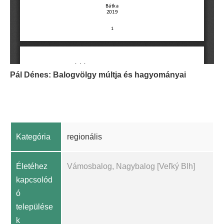
Pál Dénes: Balogvölgy múltja és hagyományai
Kategória
regionális
Életéhez
Vámosbalog, Nagybalog [Veľký Blh]
kapcsolód
ó
települése
k