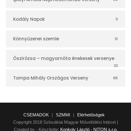
Kodály Napok
11
Könnyűzenei szemle
12
Őszirózsa – magyarnóta énekesek versenye
23
Tompa Mihály Országos Verseny
65
CSEMADOK
|
SZMMI
|
Elérhetőségek
Copyright 2018 Szlovákiai Magyar Művelődési Intézet |
Created by - Készítette:
Konkoly László - NITON s.r.o.