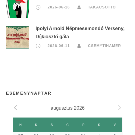
2026-06-16
TAKACSOTTO
Ipolyi Arnold Népmesemondó Verseny,
Díjkiosztó gála
2026-06-11
CSEMYTIHAMER
ESEMÉNYNAPTÁR
augusztus 2026
E
H
HÉTFŐ
K
KEDD
S
SZERDA
C
CSÜTÖRTÖK
P
PÉNTEK
S
SZOMBAT
V
VASÁRNAP