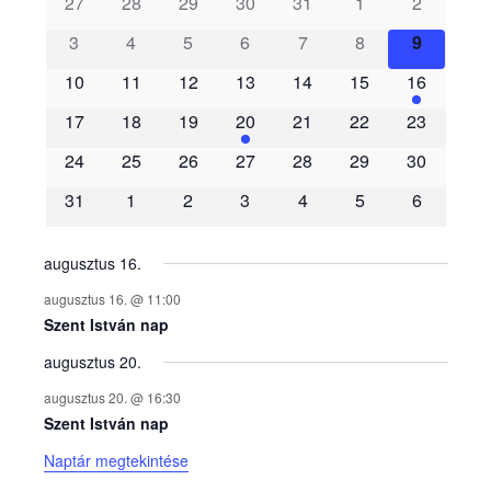
s
27
28
29
30
31
1
2
3
4
5
6
7
8
9
e
10
11
12
13
14
15
16
m
17
18
19
20
21
22
23
é
24
25
26
27
28
29
30
31
1
2
3
4
5
6
n
y
augusztus 16.
augusztus 16. @ 11:00
e
Szent István nap
augusztus 20.
k
augusztus 20. @ 16:30
n
Szent István nap
Naptár megtekintése
a