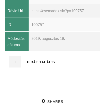
Rövid Url
https://csemadok.sk/?p=109757
ID
109757
Módosítás
2019. augusztus 19.
dátuma
HIBÁT TALÁLT?
0
SHARES