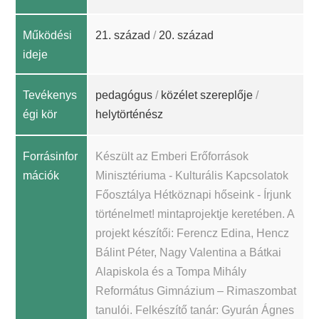
Működési
21. század
/
20. század
ideje
Tevékenys
pedagógus
/
közélet szereplője
/
égi kör
helytörténész
Forrásinfor
Készült az Emberi Erőforrások
mációk
Minisztériuma - Kulturális Kapcsolatok
Főosztálya Hétköznapi hőseink - Írjunk
történelmet! mintaprojektje keretében. A
projekt készítői: Ferencz Edina, Hencz
Bálint Péter, Nagy Valentina a Bátkai
Alapiskola és a Tompa Mihály
Református Gimnázium – Rimaszombat
tanulói. Felkészítő tanár: Gyurán Ágnes