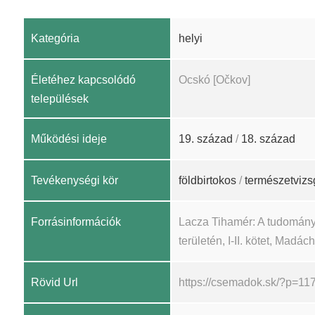
Kategória
helyi
Életéhez kapcsolódó
Ocskó [Očkov]
települések
Működési ideje
19. század
/
18. század
Tevékenységi kör
földbirtokos
/
természetvizs
Forrásinformációk
Lacza Tihamér: A tudomány
területén, I-II. kötet, Madá
Rövid Url
https://csemadok.sk/?p=11