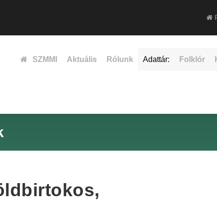
F
SZMMI
Aktuális
Rólunk
Adattár:
Folklór
k
ldbirtokos,