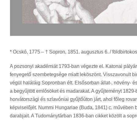
* Ocskó, 1775 – † Sopron, 1851. augusztus 6. / földbirtoko
A pozsonyi akadémiát 1793-ban végezte el. Katonai pályára
fenyegető szembetegsége miatt leköszönt. Visszavonult bi
végül haláláig Sopronban élt. Elsősorban állat-, növény- é
a begyűjtött emlősöket és madarakat. A gyűjteményt 1829-
horvátországi és szlavóniai gyűjtőúton járt, ahol főleg rova
képviselőjét. Nummi Hungariae (Buda, 1841) c. művében
darabjait. A Tudománytárban 1836-ban cikket közölt a sopron