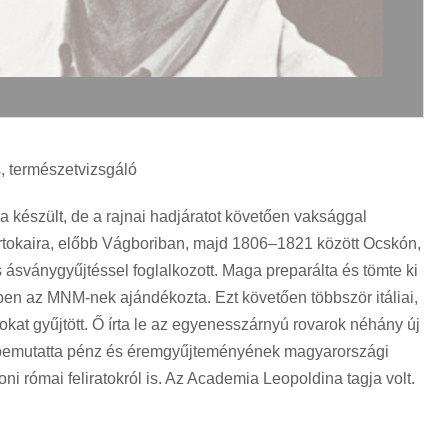
s, természetvizsgáló
 készült, de a rajnai hadjáratot követően vaksággal
rtokaira, előbb Vágboriban, majd 1806–1821 között Ocskón,
s ásványgyűjtéssel foglalkozott. Maga preparálta és tömte ki
ben az MNM-nek ajándékozta. Ezt követően többször itáliai,
rokat gyűjtött. Ő írta le az egyenesszárnyú rovarok néhány új
 bemutatta pénz és éremgyűjteményének magyarországi
i római feliratokról is. Az Academia Leopoldina tagja volt.