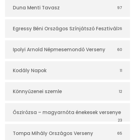
r
Duna Menti Tavasz
97
Egressy Béni Országos Színjátszó Fesztivál
26
Ipolyi Arnold Népmesemondó Verseny
60
Kodály Napok
11
Könnyűzenei szemle
12
Őszirózsa – magyarnóta énekesek versenye
23
Tompa Mihály Országos Verseny
65