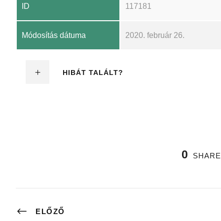
ID
117181
Módosítás dátuma
2020. február 26.
HIBÁT TALÁLT?
0
SHARE
ELŐZŐ