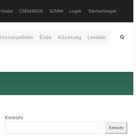
őoldal
CSEMADOK
SZMMI
Logók
Elérhetőségek
Közművelődés
Érték
Közösség
Levéltár
Keresés
Keresés