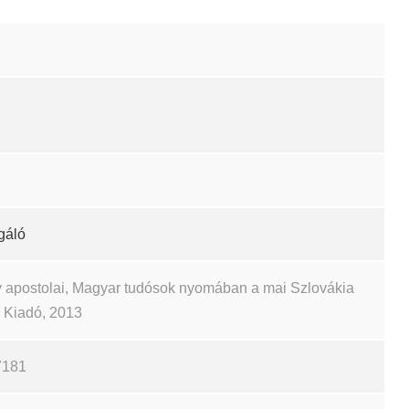
gáló
 apostolai, Magyar tudósok nyomában a mai Szlovákia
ch Kiadó, 2013
7181