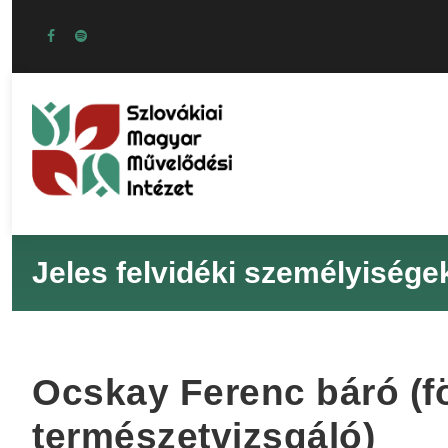
Jeles felvidéki személyisége
Ocskay Ferenc báró (fö
természetvizsgáló)