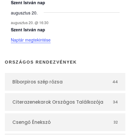
y
Szent István nap
augusztus 20.
e
augusztus 20. @ 16:30
Szent István nap
k
Naptár megtekintése
n
ORSZÁGOS RENDEZVÉNYEK
a
Bíborpiros szép rózsa
44
p
Citerazenekarok Országos Találkozója
34
t
á
Csengő Énekszó
32