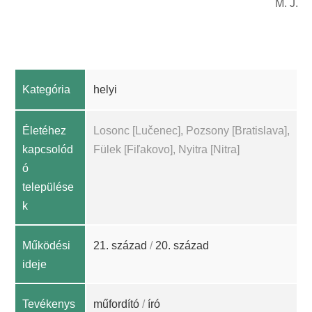
M. J.
Kategória
helyi
Életéhez
Losonc [Lučenec], Pozsony [Bratislava],
kapcsolód
Fülek [Fiľakovo], Nyitra [Nitra]
ó
települése
k
Működési
21. század
/
20. század
ideje
Tevékenys
műfordító
/
író