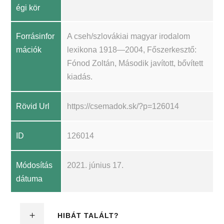
égi kör
Forrásinfor
A cseh/szlovákiai magyar irodalom
mációk
lexikona 1918—2004, Főszerkesztő:
Fónod Zoltán, Második javított, bővített
kiadás.
Rövid Url
https://csemadok.sk/?p=126014
ID
126014
Módosítás
2021. június 17.
dátuma
HIBÁT TALÁLT?