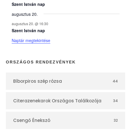
e
Szent István nap
augusztus 20.
k
augusztus 20. @ 16:30
n
Szent István nap
Naptár megtekintése
a
p
ORSZÁGOS RENDEZVÉNYEK
t
Bíborpiros szép rózsa
44
á
r
Citerazenekarok Országos Találkozója
34
Csengő Énekszó
32