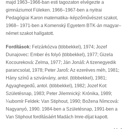
majd 1963–1966-ban esti tagozaton elvégezte a
gimnáziumot Füleken. 1966–1967-ben a nyitrai
Pedagógiai Karon matematika–képzőművészet szakot,
1968– 1971-ben a Komenský Egyetem BTK-án magyar–
német szakot hallgatott.
Fordítások:
Felzárkózva (többekkel), 1974; Jozef
Dunajovec: Ember és folyó (többekkel), 1977; Gizela
Kocoureková: Zelma, 1977; Ján Jonáš: A tizenegyedik
parancsolat, 1978; Peter Jaroš: Az ezeréves méh, 1981;
Hány színű a szivárvány, antol. (többekkel), 1981;
Agyaghegedű, antol. (többekkel), 1982; Jozef Kot:
Születésnap, 1983; Peter Jilemnický: Krónika, 1989;
¼ubomír Feldek: Van Stiphout, 1990; Božena Nìmcová:
Nagyanyó, 1990. 1984-ben a Születésnap, 1991-ben a
Van Stiphout fordításáért Madách Imre-díjat kapott.