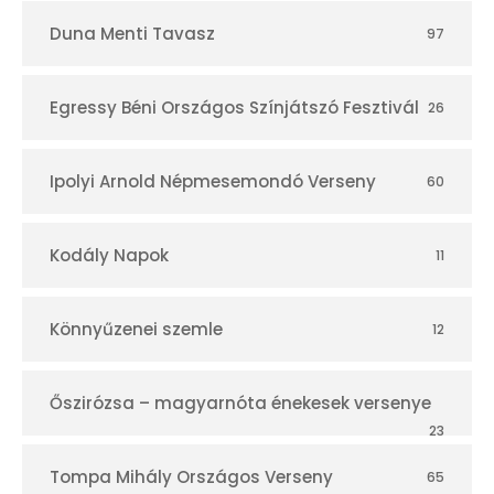
Duna Menti Tavasz
97
Egressy Béni Országos Színjátszó Fesztivál
26
Ipolyi Arnold Népmesemondó Verseny
60
Kodály Napok
11
Könnyűzenei szemle
12
Őszirózsa – magyarnóta énekesek versenye
23
Tompa Mihály Országos Verseny
65