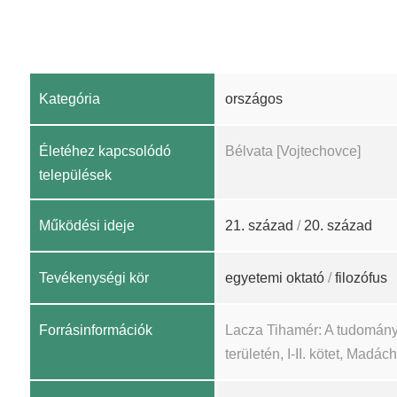
Kategória
országos
Életéhez kapcsolódó
Bélvata [Vojtechovce]
települések
Működési ideje
21. század
/
20. század
Tevékenységi kör
egyetemi oktató
/
filozófus
Forrásinformációk
Lacza Tihamér: A tudomány
területén, I-II. kötet, Madá