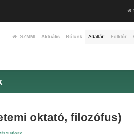
F
SZMMI
Aktuális
Rólunk
Adattár:
Folklór
k
emi oktató, filozófus)
EMÉLYISÉGEK