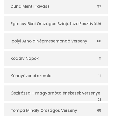
r
Duna Menti Tavasz
97
Egressy Béni Országos Színjátszó Fesztivál
26
Ipolyi Arnold Népmesemondó Verseny
60
Kodály Napok
11
Könnyűzenei szemle
12
Őszirózsa – magyarnóta énekesek versenye
23
Tompa Mihály Országos Verseny
65