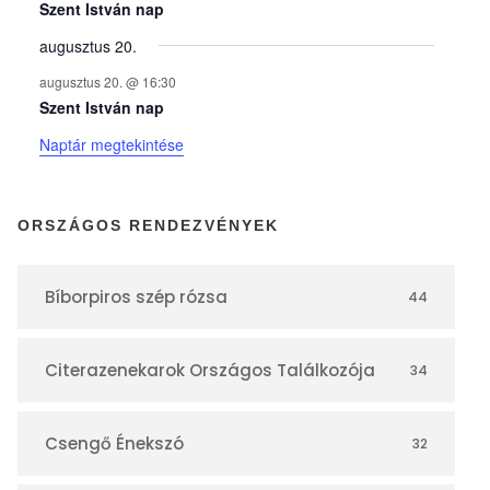
y
Szent István nap
augusztus 20.
e
augusztus 20. @ 16:30
Szent István nap
k
Naptár megtekintése
n
ORSZÁGOS RENDEZVÉNYEK
a
Bíborpiros szép rózsa
44
p
Citerazenekarok Országos Találkozója
34
t
á
Csengő Énekszó
32