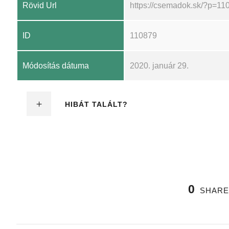
Rövid Url
https://csemadok.sk/?p=11
ID
110879
Módosítás dátuma
2020. január 29.
HIBÁT TALÁLT?
0
SHARE