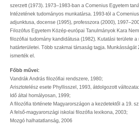
szerzett (1973). 1973–1983-ban a Comenius Egyetem taná
Intézetének tudományos munkatársa. 1993-tól a Comeniu
adjunktusa, docense (1995), professzora (2000), 1997–2003
Filozófus Egyetem Közép-európai Tanulmányok Kara Nemze
filozófiai tudomány kandidátusa (1982). Kutatási területe a m
határterületei. Több szakmai társaság tagja. Munkásságát
ismerték el.
Főbb művei:
Vandrák András filozófiai rendszere, 1980;
Arisztotelész esete Phyllisszel, 1993, átdolgozott változat
Idő által homályosan, 1999;
A filozófia története Magyarországon a kezdetektől a 19. s
A felső-magyarországi iskolai filozófia lexikona, 2003;
Mozgó halhatatlanság, 2006