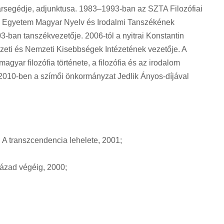
rsegédje, adjunktusa. 1983–1993-ban az SZTA Filozófiai
s Egyetem Magyar Nyelv és Irodalmi Tanszékének
-ban tanszékvezetője. 2006-tól a nyitrai Konstantin
ti és Nemzeti Kisebbségek Intézetének vezetője. A
agyar filozófia története, a filozófia és az irodalom
 2010-ben a szímői önkormányzat Jedlik Ányos-díjával
a: A transzcendencia lehelete, 2001;
zázad végéig, 2000;