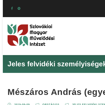
Jeles felvidéki személyisége
Mészáros András (egyet
2019-09-09
ORSZÁGOS
JELES FELVIDÉKI SZ