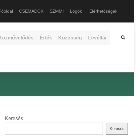
őoldal
CSEMADOK
SZMMI
Logók
Elérhetőségek
Közművelődés
Érték
Közösség
Levéltár
Keresés
Keresés