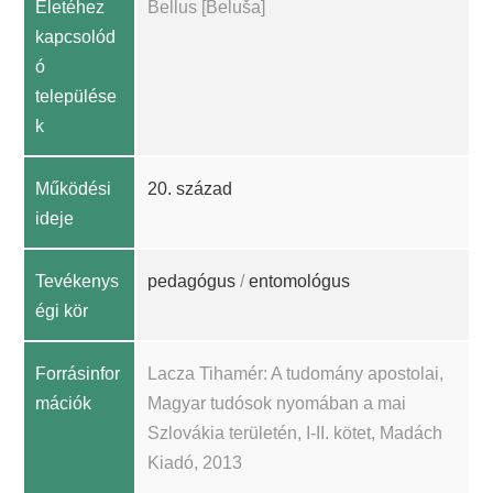
Életéhez
Bellus [Beluša]
kapcsolód
ó
települése
k
Működési
20. század
ideje
Tevékenys
pedagógus
/
entomológus
égi kör
Forrásinfor
Lacza Tihamér: A tudomány apostolai,
mációk
Magyar tudósok nyomában a mai
Szlovákia területén, I-II. kötet, Madách
Kiadó, 2013