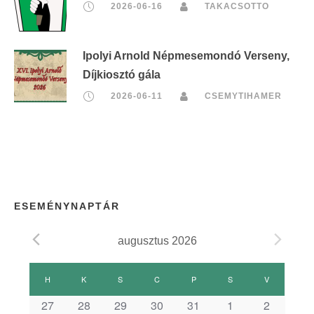
2026-06-16
TAKACSOTTO
Ipolyi Arnold Népmesemondó Verseny,
Díjkiosztó gála
2026-06-11
CSEMYTIHAMER
ESEMÉNYNAPTÁR
augusztus 2026
E
H
HÉTFŐ
K
KEDD
S
SZERDA
C
CSÜTÖRTÖK
P
PÉNTEK
S
SZOMBAT
V
VASÁRNAP
s
27
28
29
30
31
1
2