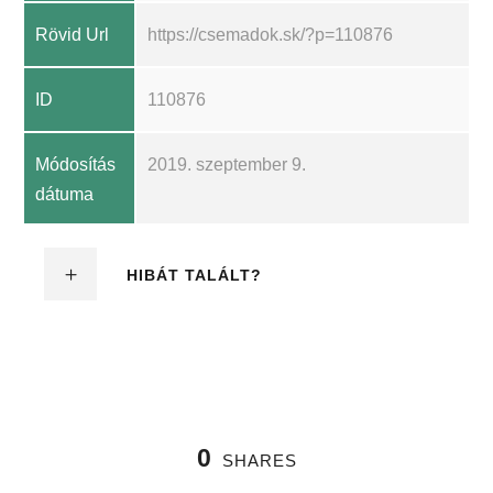
Rövid Url
https://csemadok.sk/?p=110876
ID
110876
Módosítás
2019. szeptember 9.
dátuma
HIBÁT TALÁLT?
0
SHARES