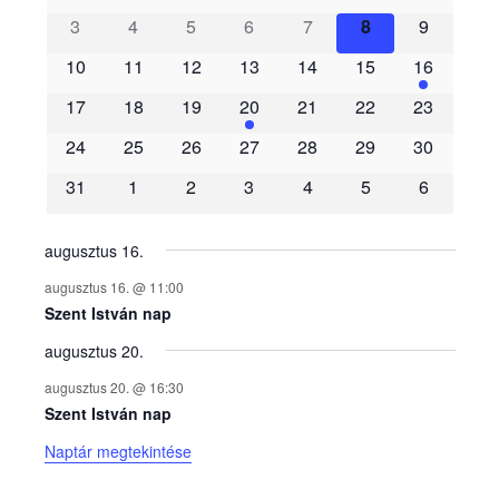
3
4
5
6
7
8
9
e
10
11
12
13
14
15
16
m
17
18
19
20
21
22
23
é
24
25
26
27
28
29
30
31
1
2
3
4
5
6
n
y
augusztus 16.
augusztus 16. @ 11:00
e
Szent István nap
augusztus 20.
k
augusztus 20. @ 16:30
n
Szent István nap
Naptár megtekintése
a