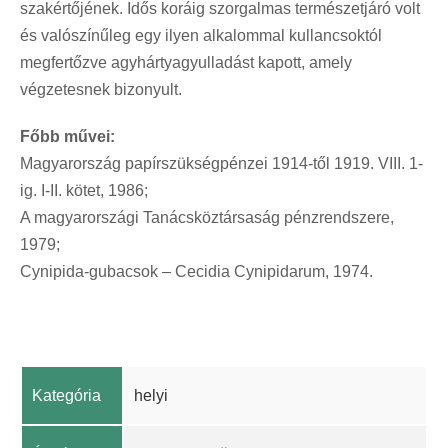
szakértőjének. Idős koráig szorgalmas természetjáró volt
és valószínűleg egy ilyen alkalommal kullancsoktól
megfertőzve agyhártyagyulladást kapott, amely
végzetesnek bizonyult.
Főbb művei:
Magyarország papírszükségpénzei 1914-től 1919. VIII. 1-
ig. I-II. kötet, 1986;
A magyarországi Tanácsköztársaság pénzrendszere,
1979;
Cynipida-gubacsok – Cecidia Cynipidarum, 1974.
Kategória
helyi