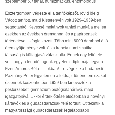
szeptember 5. / tanár, numizmatikus, entomológus
Esztergomban végezte el a tanítóképzőt, rövid ideig
Vácott tanított, majd Kisterenyén volt 1929–1939-ben
segédtanító. Kevéssé méltányolt tanítói munkája mellett
ezekben az években éremtannal és a papírpénzek
történetével is foglalkozott. Több mint 6000 darabból álló
éremgyűjteménye volt, és a francia numizmatikai
társaság is kültagjává választotta. Ennek egy feltétele
volt, hogy a leendő tagnak egyetemi diplomája legyen.
Ezért Ambrus Béla – titokban! – elvégezte a budapesti
Pázmány Péter Egyetemen a földrajz-történelem szakot
és ennek köszönhetően 1939-ben kinevezték a
pesterzsébeti gimnázium biológiatanárává, majd
igazgatójává. Ekkor érdeklődése elsősorban a növényi
kártevők és a gubacsdarazsak felé fordult. Őt tekintik a
magyarországi gubacsdarazsak legalaposabb