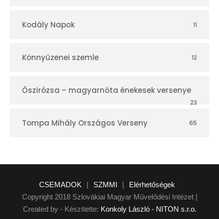
Kodály Napok
11
Könnyűzenei szemle
12
Őszirózsa – magyarnóta énekesek versenye
23
Tompa Mihály Országos Verseny
65
CSEMADOK
|
SZMMI
|
Elérhetőségek
Copyright 2018 Szlovákiai Magyar Művelődési Intézet |
Created by - Készítette:
Konkoly László - NITON s.r.o.