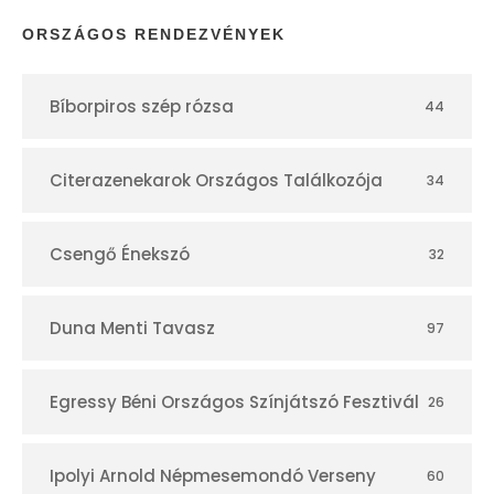
p
ORSZÁGOS RENDEZVÉNYEK
t
Bíborpiros szép rózsa
44
á
r
Citerazenekarok Országos Találkozója
34
Csengő Énekszó
32
Duna Menti Tavasz
97
Egressy Béni Országos Színjátszó Fesztivál
26
Ipolyi Arnold Népmesemondó Verseny
60