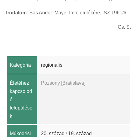
Irodalom:
Sas Andor: Mayer Imre emlékére, ISZ 1961/6.
Cs. S.
Kategória
regionális
Életéhez
Pozsony [Bratislava]
kapcsolód
ó
települése
k
Működési
20. század
/
19. század