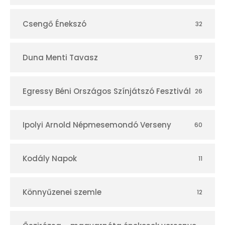
Csengő Énekszó
32
Duna Menti Tavasz
97
Egressy Béni Országos Színjátszó Fesztivál
26
Ipolyi Arnold Népmesemondó Verseny
60
Kodály Napok
11
Könnyűzenei szemle
12