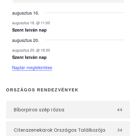
n
y
augusztus 16.
augusztus 16. @ 11:00
e
Szent István nap
augusztus 20.
k
augusztus 20. @ 16:30
n
Szent István nap
Naptár megtekintése
a
p
ORSZÁGOS RENDEZVÉNYEK
t
Bíborpiros szép rózsa
44
á
r
Citerazenekarok Országos Találkozója
34