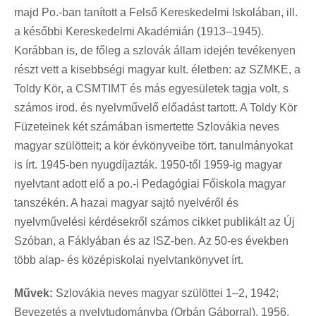
majd Po.-ban tanított a Felső Kereskedelmi Iskolában, ill.
a későbbi Kereskedelmi Akadémián (1913–1945).
Korábban is, de főleg a szlovák állam idején tevékenyen
részt vett a kisebbségi magyar kult. életben: az SZMKE, a
Toldy Kör, a CSMTIMT és más egyesületek tagja volt, s
számos irod. és nyelvművelő előadást tartott. A Toldy Kör
Füzeteinek két számában ismertette Szlovákia neves
magyar szülötteit; a kör évkönyveibe tört. tanulmányokat
is írt. 1945-ben nyugdíjazták. 1950-től 1959-ig magyar
nyelvtant adott elő a po.-i Pedagógiai Főiskola magyar
tanszékén. A hazai magyar sajtó nyelvéről és
nyelvművelési kérdésekről számos cikket publikált az Új
Szóban, a Fáklyában és az ISZ-ben. Az 50-es években
több alap- és középiskolai nyelvtankönyvet írt.
Művek:
Szlovákia neves magyar szülöttei 1–2, 1942;
Bevezetés a nyelvtudományba (Orbán Gáborral), 1956.