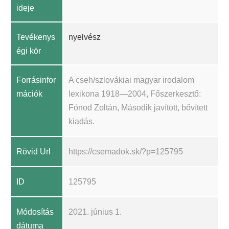
ideje
Tevékenys
nyelvész
égi kör
Forrásinfor
A cseh/szlovákiai magyar irodalom
mációk
lexikona 1918—2004, Főszerkesztő:
Fónod Zoltán, Második javított, bővített
kiadás.
Rövid Url
https://csemadok.sk/?p=125795
ID
125795
Módosítás
2021. június 1.
dátuma