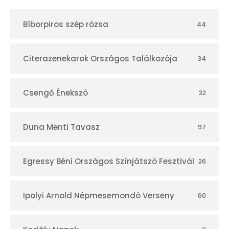
t
Bíborpiros szép rózsa
44
á
r
Citerazenekarok Országos Találkozója
34
Csengő Énekszó
32
Duna Menti Tavasz
97
Egressy Béni Országos Színjátszó Fesztivál
26
Ipolyi Arnold Népmesemondó Verseny
60