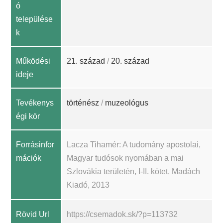
ó
települése
k
Működési
21. század
/
20. század
ideje
Tevékenys
történész
/
muzeológus
égi kör
Forrásinfor
Lacza Tihamér: A tudomány apostolai,
mációk
Magyar tudósok nyomában a mai
Szlovákia területén, I-II. kötet, Madách
Kiadó, 2013
Rövid Url
https://csemadok.sk/?p=113732