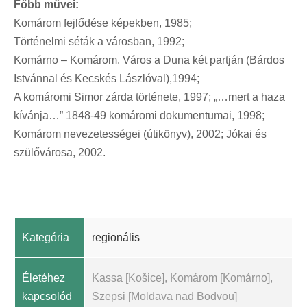
Főbb művei:
Komárom fejlődése képekben, 1985;
Történelmi séták a városban, 1992;
Komárno – Komárom. Város a Duna két partján (Bárdos
Istvánnal és Kecskés Lászlóval),1994;
A komáromi Simor zárda története, 1997; „…mert a haza
kívánja…” 1848-49 komáromi dokumentumai, 1998;
Komárom nevezetességei (útikönyv), 2002; Jókai és
szülővárosa, 2002.
Kategória
regionális
Életéhez
Kassa [Košice], Komárom [Komárno],
kapcsolód
Szepsi [Moldava nad Bodvou]