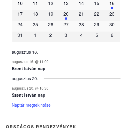
10
11
12
13
14
15
16
m
17
18
19
20
21
22
23
é
24
25
26
27
28
29
30
31
1
2
3
4
5
6
n
y
augusztus 16.
augusztus 16. @ 11:00
e
Szent István nap
augusztus 20.
k
augusztus 20. @ 16:30
n
Szent István nap
Naptár megtekintése
a
p
ORSZÁGOS RENDEZVÉNYEK