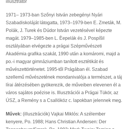
illusztrátor
1971– 1973-ban Szőnyi István zebegényi Nyári
Szabadiskoláját látogatta, 1973–1979-ben E. Zmeták, M.
Polák, J. Turek és Dúdor István vezetésével képezte
magát. 1979–1985-ben L. Èepelák és J. Pospíšil
osztályában elvégezte a prágai Szépművészeti
Akadémia grafika szakát, 1990 után a komáromi, majd a
po.-i magyar gimnáziumban tanított esztétikát és
művészettörténetet. 1995-től Prágában él. Szabad
szellemű művészetének mondanivalója a természet, a táj
lírai átérzésében gyökerezik, de műveiben elevenen él a
város sajátos poézise is. Illusztrációi a Prágai Tükör, az
ÚSZ, a Remény s a Csallóköz c. lapokban jelennek meg.
Művek:
(illusztrációk) Vajkai Miklós: A szélember
kenyere, Po. 1988; Hans Christian Andersen: Der