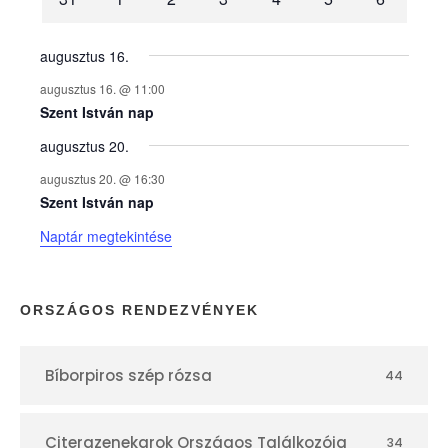
n
y
augusztus 16.
augusztus 16. @ 11:00
e
Szent István nap
augusztus 20.
k
augusztus 20. @ 16:30
n
Szent István nap
Naptár megtekintése
a
p
ORSZÁGOS RENDEZVÉNYEK
t
Bíborpiros szép rózsa
44
á
Citerazenekarok Országos Találkozója
34