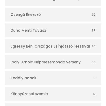
r
Csengő Énekszó
32
Duna Menti Tavasz
97
Egressy Béni Országos Színjátszó Fesztivál
26
Ipolyi Arnold Népmesemondó Verseny
60
Kodály Napok
11
Könnyűzenei szemle
12