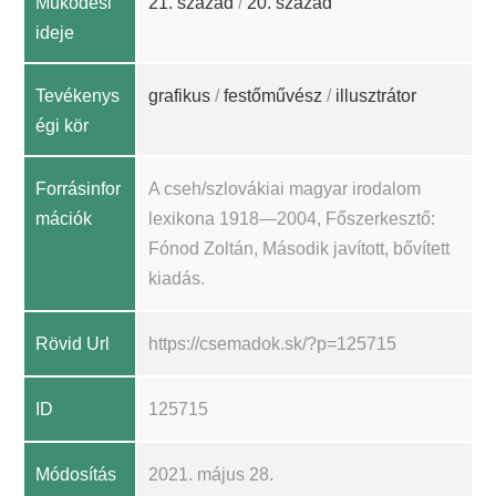
Működési
21. század
/
20. század
ideje
Tevékenys
grafikus
/
festőművész
/
illusztrátor
égi kör
Forrásinfor
A cseh/szlovákiai magyar irodalom
mációk
lexikona 1918—2004, Főszerkesztő:
Fónod Zoltán, Második javított, bővített
kiadás.
Rövid Url
https://csemadok.sk/?p=125715
ID
125715
Módosítás
2021. május 28.