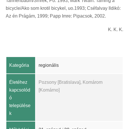
Tannenbaum/Smrek, Po. 1993; Mark Twain: Taming a
bicycle/Ako som krotil bicykel, uo.1993; Cséfalvay Ildikó:
Az én Prágám, 1999; Papp Imre: Pipacsok, 2002.
K. K. K.
Kategória
regionális
Életéhez
Pozsony [Bratislava], Komárom
kapcsolód
[Komárno]
ó
települése
k