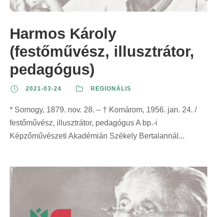
z
t
t
r
e
:
:
i
Harmos Károly
r
n
i
(festőművész, illusztrátor,
t
n
:
pedagógus)
t
:
2021-03-24
REGIONÁLIS
* Somogy, 1879. nov. 28. – † Komárom, 1956. jan. 24. /
festőművész, illusztrátor, pedagógus A bp.-i
Képzőművészeti Akadémián Székely Bertalannál...