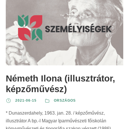
Németh Ilona (illusztrátor,
képzőművész)
2021-06-15
ORSZÁGOS
* Dunaszerdahely, 1963. jan. 28. / képzőművész,
illusztrátor A bp.-I Magyar Iparművészeti főiskolán
könyvművészeti és tipográfia szakon végzett (1986).