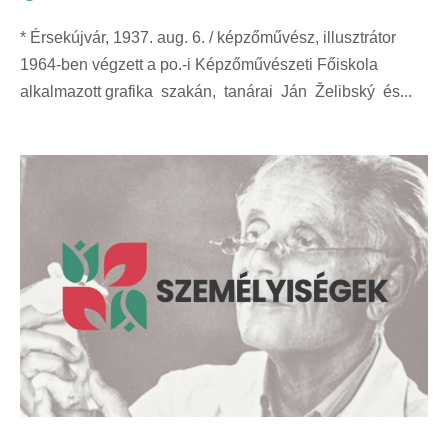
* Érsekújvár, 1937. aug. 6. / képzőművész, illusztrátor
1964-ben végzett a po.-i Képzőművészeti Főiskola
alkalmazott grafika szakán, tanárai Ján Želibský és...