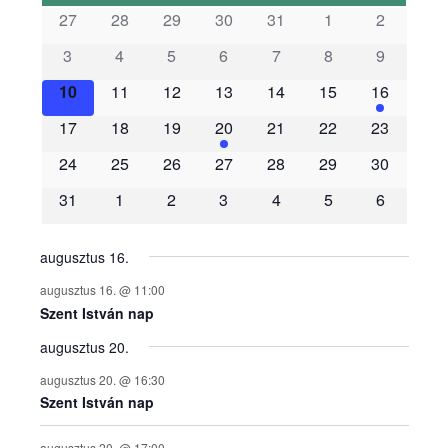
s
27
28
29
30
31
1
2
3
4
5
6
7
8
9
e
10
11
12
13
14
15
16
m
17
18
19
20
21
22
23
é
24
25
26
27
28
29
30
31
1
2
3
4
5
6
n
y
augusztus 16.
augusztus 16. @ 11:00
e
Szent István nap
augusztus 20.
k
augusztus 20. @ 16:30
n
Szent István nap
augusztus 20. @ 17:00