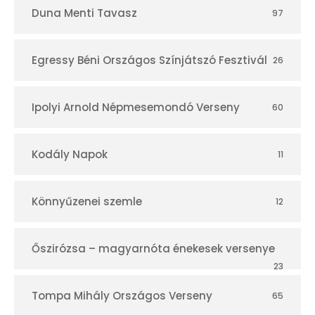
Duna Menti Tavasz
97
Egressy Béni Országos Színjátszó Fesztivál
26
Ipolyi Arnold Népmesemondó Verseny
60
Kodály Napok
11
Könnyűzenei szemle
12
Őszirózsa – magyarnóta énekesek versenye
23
Tompa Mihály Országos Verseny
65