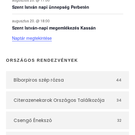
a
Szent István napi ünnepség Perbetén
p
augusztus 20. @ 18:00
Szent István-napi megemlékezés Kassán
t
Naptár megtekintése
á
r
ORSZÁGOS RENDEZVÉNYEK
Bíborpiros szép rózsa
44
Citerazenekarok Országos Találkozója
34
Csengő Énekszó
32