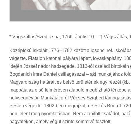
* Vágszállás/Szedlicsna, 1766. április 10. – † Vágszállás, 1
Középfokú iskoláit 1776–1782 között a losonci ref. iskoláb
végezte. Fiatalon katonai pályára lépett, lovaskapitány, 1
idején József nádor hadsegéde. 1813-tól családi birtokain
Bogdanich Imre Dániel csillagásszal – aki munkájához föld
Magyarország határait és belső területének egy részét (kb.
mappája az első felmérésen alapuló megbízható térképe az 
helységnévtár. Munkáját gróf Vécsey Szigbert támogatásáva
Pesten végezte. 1802-ben megrajzolta Pest és Buda 1:720
ben jelent meg nyomtatásban. Nem alapított családot, halá
hagyatékon, amely végül szinte semmivé foszlott.