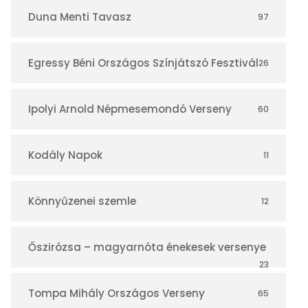
r
Duna Menti Tavasz
97
Egressy Béni Országos Színjátszó Fesztivál
26
Ipolyi Arnold Népmesemondó Verseny
60
Kodály Napok
11
Könnyűzenei szemle
12
Őszirózsa – magyarnóta énekesek versenye
23
Tompa Mihály Országos Verseny
65