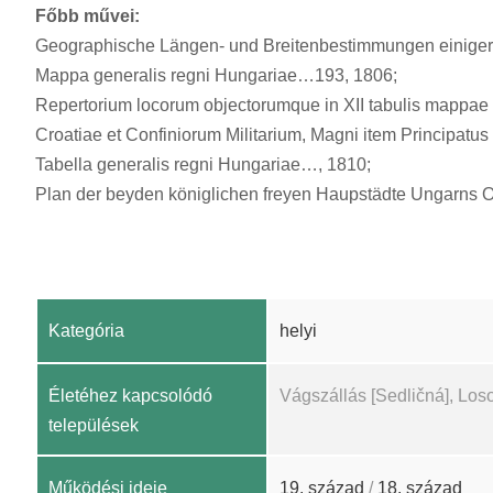
Főbb művei:
Geographische Längen- und Breitenbestimmungen einiger Oert
Mappa generalis regni Hungariae…193, 1806;
Repertorium locorum objectorumque in XII tabulis mappae
Croatiae et Confiniorum Militarium, Magni item Principatu
Tabella generalis regni Hungariae…, 1810;
Plan der beyden königlichen freyen Haupstädte Ungarns O
Kategória
helyi
Életéhez kapcsolódó
Vágszállás [Sedličná], Los
települések
Működési ideje
19. század
/
18. század