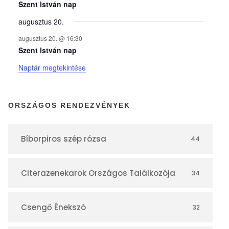
y
Szent István nap
augusztus 20.
e
augusztus 20. @ 16:30
Szent István nap
k
Naptár megtekintése
n
ORSZÁGOS RENDEZVÉNYEK
a
Bíborpiros szép rózsa
44
p
Citerazenekarok Országos Találkozója
34
t
á
Csengő Énekszó
32