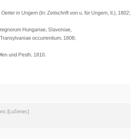
er in Ungern (In: Zeitschrift von u. für Ungern, II.), 1802;
 regnorum Hungariae, Slavoniae,
s Transylvaniae occurrentium, 1808;
fen und Pesth, 1810.
onc [Lučenec]