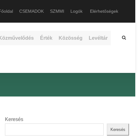
őoldal
CSEMADOK
SZMMI
Logók
Elérhetőségek
Közművelődés
Érték
Közösség
Levéltár
Keresés
Keresés