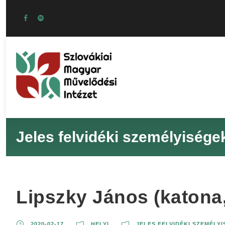
Jeles felvidéki személyisége
Lipszky János (katona,
2020-02-17
HELYI
JELES FELVIDÉKI SZEMÉLY