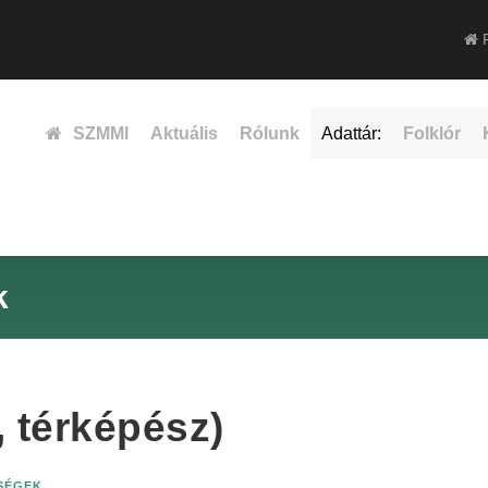
F
SZMMI
Aktuális
Rólunk
Adattár:
Folklór
k
 térképész)
ISÉGEK