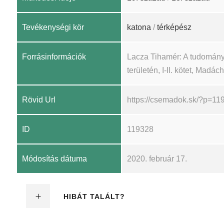
Tevékenységi kör
katona
/
térképész
Forrásinformációk
Lacza Tihamér: A tudomány
területén, I-II. kötet, Madá
Rövid Url
https://csemadok.sk/?p=11
ID
119328
Módosítás dátuma
2020. február 17.
HIBÁT TALÁLT?