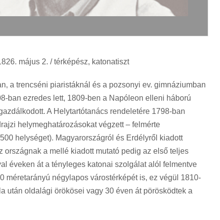
826. május 2. / térképész, katonatiszt
an, a trencséni piaristáknál és a pozsonyi ev. gimnáziumban
808-ban ezredes lett, 1809-ben a Napóleon elleni háború
 gazdálkodott. A Helytartótanács rendeletére 1798-ban
rajzi helymeghatározásokat végzett – felmérte
 500 helységet). Magyarországról és Erdélyről kiadott
országnak a mellé kiadott mutató pedig az első teljes
l éveken át a tényleges katonai szolgálat alól felmentve
0 méretarányú négylapos várostérképét is, ez végül 1810-
la után oldalági örökösei vagy 30 éven át pörösködtek a