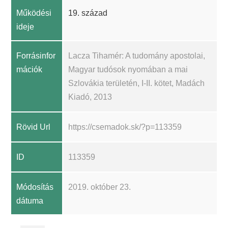
Működési
19. század
ideje
Forrásinfor
Lacza Tihamér: A tudomány apostolai,
mációk
Magyar tudósok nyomában a mai
Szlovákia területén, I-II. kötet, Madách
Kiadó, 2013
Rövid Url
https://csemadok.sk/?p=113359
ID
113359
Módosítás
2019. október 23.
dátuma