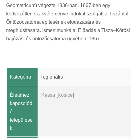
Geometricum) végezte 1836-ban. 1867-ben egy
kedvezőtlen szakvéleménye indokul szolgált a Tiszántúli
Öntözőcsatorna építésének elodázására és
meghiúsítására. Ismert munkája: Előadás a Tisza–Kőrösi
hajózási és öntözőcsatorna ügyében, 1867.
Kategória
regionális
Életéhez
Kassa [Košice]
kapcsolód
ó
települése
k