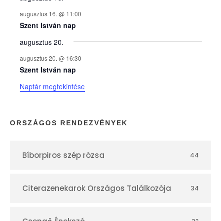
y
augusztus 16. @ 11:00
e
Szent István nap
augusztus 20.
k
augusztus 20. @ 16:30
n
Szent István nap
Naptár megtekintése
a
p
ORSZÁGOS RENDEZVÉNYEK
t
Bíborpiros szép rózsa
44
á
r
Citerazenekarok Országos Találkozója
34