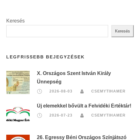
Keresés
Keresés
LEGFRISSEBB BEJEGYZÉSEK
X. Országos Szent István Király
Ünnepség
2026-08-03
CSEMYTIHAMER
Új elemekkel bővült a Felvidéki Értéktár!
2026-07-23
CSEMYTIHAMER
26. Egressy Béni Országos Színjátszó