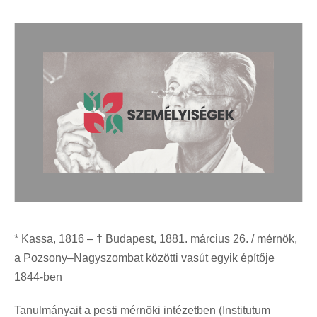
* Kassa, 1816 – † Budapest, 1881. március 26. / mérnök,
a Pozsony–Nagyszombat közötti vasút egyik építője
1844-ben
Tanulmányait a pesti mérnöki intézetben (Institutum