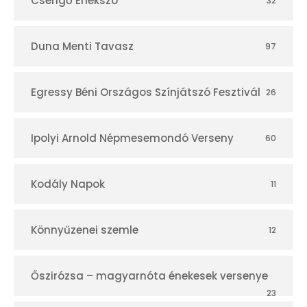
Csengő Énekszó
32
Duna Menti Tavasz
97
Egressy Béni Országos Színjátszó Fesztivál
26
Ipolyi Arnold Népmesemondó Verseny
60
Kodály Napok
11
Könnyűzenei szemle
12
Őszirózsa – magyarnóta énekesek versenye
23