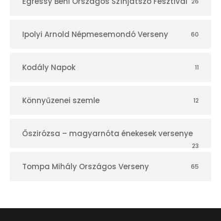
Egressy Béni Országos Színjátszó Fesztivál
26
Ipolyi Arnold Népmesemondó Verseny
60
Kodály Napok
11
Könnyűzenei szemle
12
Őszirózsa – magyarnóta énekesek versenye
23
Tompa Mihály Országos Verseny
65