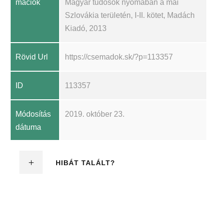
mációk
Magyar tudósok nyomában a mai
Szlovákia területén, I-II. kötet, Madách
Kiadó, 2013
Rövid Url
https://csemadok.sk/?p=113357
ID
113357
Módosítás
2019. október 23.
dátuma
HIBÁT TALÁLT?