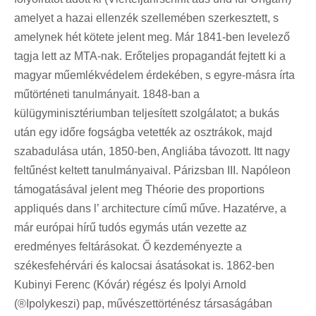
amelyet a hazai ellenzék szellemében szerkesztett, s
amelynek hét kötete jelent meg. Már 1841-ben levelező
tagja lett az MTA-nak. Erőteljes propagandát fejtett ki a
magyar műemlékvédelem érdekében, s egyre-másra írta
műtörténeti tanulmányait. 1848-ban a
külügyminisztériumban teljesített szolgálatot; a bukás
után egy időre fogságba vetették az osztrákok, majd
szabadulása után, 1850-ben, Angliába távozott. Itt nagy
feltűnést keltett tanulmányaival. Párizsban III. Napóleon
támogatásával jelent meg Théorie des proportions
appliqués dans l’ architecture című műve. Hazatérve, a
már európai hírű tudós egymás után vezette az
eredményes feltárásokat. Ő kezdeményezte a
székesfehérvári és kalocsai ásatásokat is. 1862-ben
Kubinyi Ferenc (Kóvár) régész és Ipolyi Arnold
(®Ipolykeszi) pap, művészettörténész társaságában