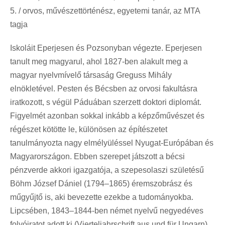
5. / orvos, művészettörténész, egyetemi tanár, az MTA
tagja
Iskoláit Eperjesen és Pozsonyban végezte. Eperjesen
tanult meg magyarul, ahol 1827-ben alakult meg a
magyar nyelvmívelő társaság Greguss Mihály
elnökletével. Pesten és Bécsben az orvosi fakultásra
iratkozott, s végül Páduában szerzett doktori diplomát.
Figyelmét azonban sokkal inkább a képzőművészet és
régészet kötötte le, különösen az építészetet
tanulmányozta nagy elmélyüléssel Nyugat-Európában és
Magyarországon. Ebben szerepet játszott a bécsi
pénzverde akkori igazgatója, a szepesolaszi születésű
Böhm József Dániel (1794–1865) éremszobrász és
műgyűjtő is, aki bevezette ezekbe a tudományokba.
Lipcsében, 1843–1844-ben német nyelvű negyedéves
folyóiratot adott ki (Vierteljahrschrift aus und für Ungarn)