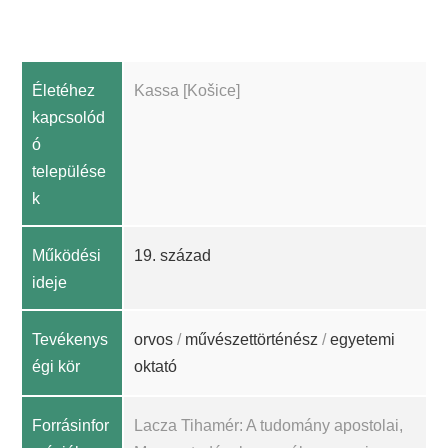
Életéhez
Kassa [Košice]
kapcsolód
ó
települése
k
Működési
19. század
ideje
Tevékenys
orvos
/
művészettörténész
/
egyetemi
égi kör
oktató
Forrásinfor
Lacza Tihamér: A tudomány apostolai,