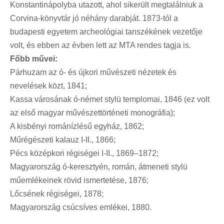
Konstantinápolyba utazott, ahol sikerült megtalálniuk a
Corvina-könyvtár jó néhány darabját. 1873-tól a
budapesti egyetem archeológiai tanszékének vezetője
volt, és ebben az évben lett az MTA rendes tagja is.
Főbb művei:
Párhuzam az ó- és újkori művészeti nézetek és
nevelések közt, 1841;
Kassa városának ó-német stylü templomai, 1846 (ez volt
az első magyar művészettörténeti monográfia);
A kisbényi románízlésű egyház, 1862;
Műrégészeti kalauz I-II., 1866;
Pécs középkori régiségei I-II., 1869–1872;
Magyarország ó-keresztyén, román, átmeneti stylü
műemlékeinek rövid ismertetése, 1876;
Lőcsének régiségei, 1878;
Magyarország csúcsíves emlékei, 1880.