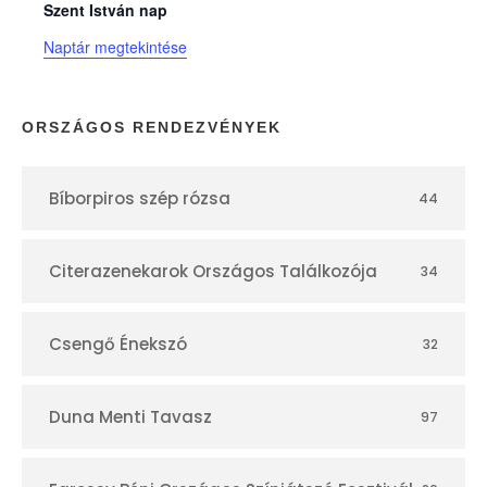
n
Szent István nap
Naptár megtekintése
a
p
ORSZÁGOS RENDEZVÉNYEK
t
Bíborpiros szép rózsa
44
á
r
Citerazenekarok Országos Találkozója
34
Csengő Énekszó
32
Duna Menti Tavasz
97