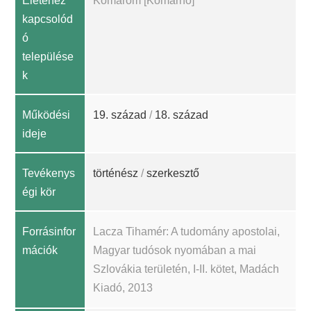
Életéhez
Komárom [Komárno]
kapcsolód
ó
települése
k
Működési
19. század
/
18. század
ideje
Tevékenys
történész
/
szerkesztő
égi kör
Forrásinfor
Lacza Tihamér: A tudomány apostolai,
mációk
Magyar tudósok nyomában a mai
Szlovákia területén, I-II. kötet, Madách
Kiadó, 2013