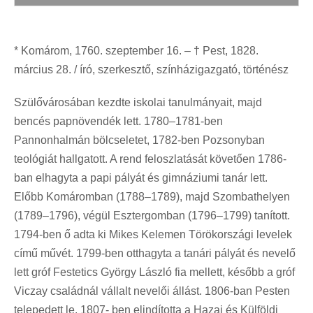
* Komárom, 1760. szeptember 16. – † Pest, 1828.
március 28. / író, szerkesztő, színházigazgató, történész
Szülővárosában kezdte iskolai tanulmányait, majd
bencés papnövendék lett. 1780–1781-ben
Pannonhalmán bölcseletet, 1782-ben Pozsonyban
teológiát hallgatott. A rend feloszlatását követően 1786-
ban elhagyta a papi pályát és gimnáziumi tanár lett.
Előbb Komáromban (1788–1789), majd Szombathelyen
(1789–1796), végül Esztergomban (1796–1799) tanított.
1794-ben ő adta ki Mikes Kelemen Törökországi levelek
című művét. 1799-ben otthagyta a tanári pályát és nevelő
lett gróf Festetics György László fia mellett, később a gróf
Viczay családnál vállalt nevelői állást. 1806-ban Pesten
telepedett le. 1807- ben elindította a Hazai és Külföldi