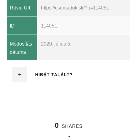
Rövid Url
https://csemadok.sk/?p=114051
ID
114051
Módosítás
2020. július 5.
dátuma
HIBÁT TALÁLT?
0
SHARES