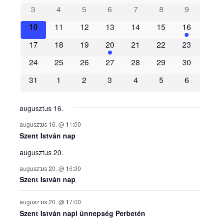
3
4
5
6
7
8
9
e
10
11
12
13
14
15
16
m
17
18
19
20
21
22
23
é
24
25
26
27
28
29
30
31
1
2
3
4
5
6
n
y
augusztus 16.
augusztus 16. @ 11:00
e
Szent István nap
augusztus 20.
k
augusztus 20. @ 16:30
n
Szent István nap
a
augusztus 20. @ 17:00
Szent István napi ünnepség Perbetén