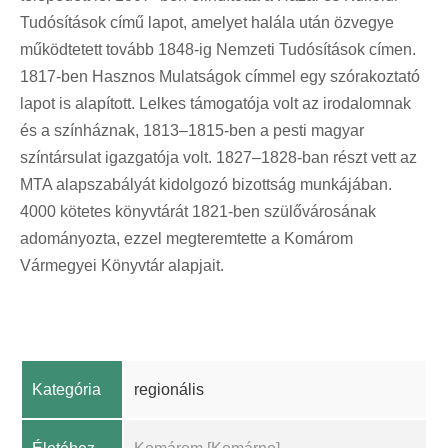
Tudósítások című lapot, amelyet halála után özvegye
működtetett tovább 1848-ig Nemzeti Tudósítások címen.
1817-ben Hasznos Mulatságok címmel egy szórakoztató
lapot is alapított. Lelkes támogatója volt az irodalomnak
és a színháznak, 1813–1815-ben a pesti magyar
színtársulat igazgatója volt. 1827–1828-ban részt vett az
MTA alapszabályát kidolgozó bizottság munkájában.
4000 kötetes könyvtárát 1821-ben szülővárosának
adományozta, ezzel megteremtette a Komárom
Vármegyei Könyvtár alapjait.
Kategória
regionális