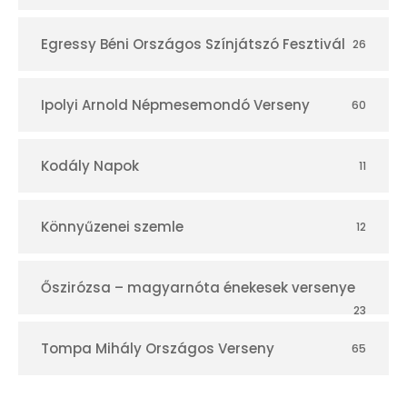
Egressy Béni Országos Színjátszó Fesztivál
26
Ipolyi Arnold Népmesemondó Verseny
60
Kodály Napok
11
Könnyűzenei szemle
12
Őszirózsa – magyarnóta énekesek versenye
23
Tompa Mihály Országos Verseny
65