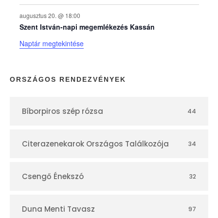
p
augusztus 20. @ 18:00
Szent István-napi megemlékezés Kassán
t
Naptár megtekintése
á
r
ORSZÁGOS RENDEZVÉNYEK
Bíborpiros szép rózsa
44
Citerazenekarok Országos Találkozója
34
Csengő Énekszó
32
Duna Menti Tavasz
97