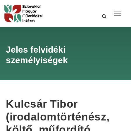
Jeles felvidéki
személyiségek
Kulcsár Tibor
(irodalomtörténész,
költő, műfordító,