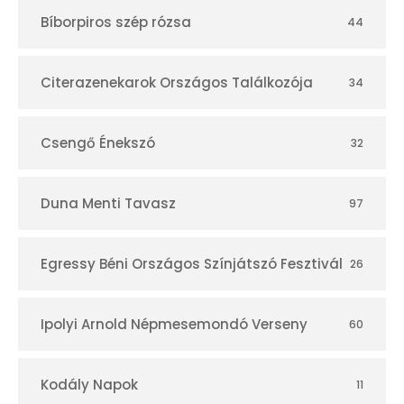
t
Bíborpiros szép rózsa
44
á
r
Citerazenekarok Országos Találkozója
34
Csengő Énekszó
32
Duna Menti Tavasz
97
Egressy Béni Országos Színjátszó Fesztivál
26
Ipolyi Arnold Népmesemondó Verseny
60
Kodály Napok
11