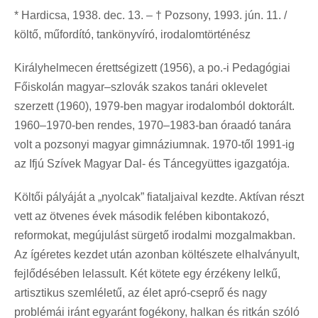
* Hardicsa, 1938. dec. 13. – † Pozsony, 1993. jún. 11. /
költő, műfordító, tankönyvíró, irodalomtörténész
Királyhelmecen érettségizett (1956), a po.-i Pedagógiai
Főiskolán magyar–szlovák szakos tanári oklevelet
szerzett (1960), 1979-ben magyar irodalomból doktorált.
1960–1970-ben rendes, 1970–1983-ban óraadó tanára
volt a pozsonyi magyar gimnáziumnak. 1970-től 1991-ig
az Ifjú Szívek Magyar Dal- és Táncegyüttes igazgatója.
Költői pályáját a „nyolcak” fiataljaival kezdte. Aktívan részt
vett az ötvenes évek második felében kibontakozó,
reformokat, megújulást sürgető irodalmi mozgalmakban.
Az ígéretes kezdet után azonban költészete elhalványult,
fejlődésében lelassult. Két kötete egy érzékeny lelkű,
artisztikus szemléletű, az élet apró-cseprő és nagy
problémái iránt egyaránt fogékony, halkan és ritkán szóló