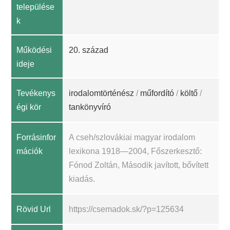
települése
k
Működési
20. század
ideje
Tevékenys
irodalomtörténész
/
műfordító
/
költő
/
égi kör
tankönyvíró
Forrásinfor
A cseh/szlovákiai magyar irodalom
mációk
lexikona 1918—2004, Főszerkesztő:
Fónod Zoltán, Második javított, bővített
kiadás.
Rövid Url
https://csemadok.sk/?p=125634