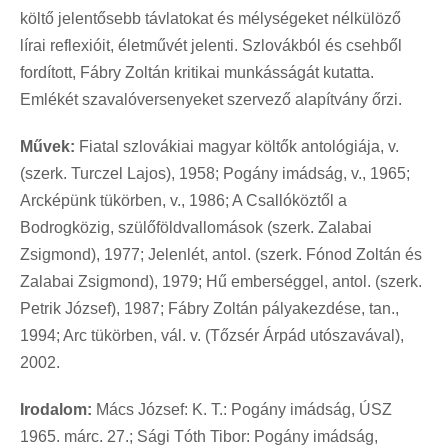
költő jelentősebb távlatokat és mélységeket nélkülöző
lírai reflexióit, életművét jelenti. Szlovákból és csehből
fordított, Fábry Zoltán kritikai munkásságát kutatta.
Emlékét szavalóversenyeket szervező alapítvány őrzi.
Művek:
Fiatal szlovákiai magyar költők antológiája, v.
(szerk. Turczel Lajos), 1958; Pogány imádság, v., 1965;
Arcképünk tükörben, v., 1986; A Csallóköztől a
Bodrogközig, szülőföldvallomások (szerk. Zalabai
Zsigmond), 1977; Jelenlét, antol. (szerk. Fónod Zoltán és
Zalabai Zsigmond), 1979; Hű emberséggel, antol. (szerk.
Petrik József), 1987; Fábry Zoltán pályakezdése, tan.,
1994; Arc tükörben, vál. v. (Tőzsér Árpád utószavával),
2002.
Irodalom:
Mács József: K. T.: Pogány imádság, ÚSZ
1965. márc. 27.; Sági Tóth Tibor: Pogány imádság,