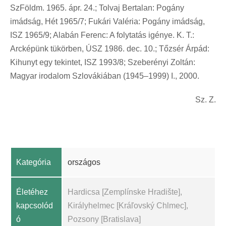
SzFöldm. 1965. ápr. 24.; Tolvaj Bertalan: Pogány
imádság, Hét 1965/7; Fukári Valéria: Pogány imádság,
ISZ 1965/9; Alabán Ferenc: A folytatás igénye. K. T.:
Arcképünk tükörben, ÚSZ 1986. dec. 10.; Tőzsér Árpád:
Kihunyt egy tekintet, ISZ 1993/8; Szeberényi Zoltán:
Magyar irodalom Szlovákiában (1945–1999) I., 2000.
Sz. Z.
Kategória
országos
Életéhez
Hardicsa [Zemplínske Hradište],
kapcsolód
Királyhelmec [Kráľovský Chlmec],
ó
Pozsony [Bratislava]