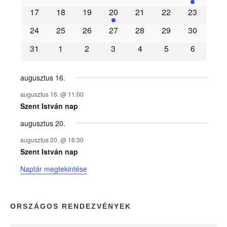
m
17
18
19
20
21
22
23
é
24
25
26
27
28
29
30
31
1
2
3
4
5
6
n
y
augusztus 16.
augusztus 16. @ 11:00
e
Szent István nap
augusztus 20.
k
augusztus 20. @ 16:30
n
Szent István nap
Naptár megtekintése
a
p
ORSZÁGOS RENDEZVÉNYEK