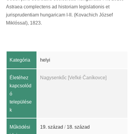
Astraea complectens ad historiam legislationis et
jurisprudentiam hungaricam I-II. (Kovachich József
Miklóssal), 1823.
Kategória
helyi
Életéhez
Nagysenkőc [Veľké Čaníkovce]
kapcsolód
ó
települése
k
Működési
19. század
/
18. század