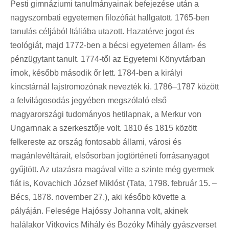
Pesti gimnáziumi tanulmányainak befejezése után a
nagyszombati egyetemen filozófiát hallgatott. 1765-ben
tanulás céljából Itáliába utazott. Hazatérve jogot és
teológiát, majd 1772-ben a bécsi egyetemen állam- és
pénzügytant tanult. 1774-től az Egyetemi Könyvtárban
írnok, később második őr lett. 1784-ben a királyi
kincstárnál lajstromozónak nevezték ki. 1786–1787 között
a felvilágosodás jegyében megszólaló első
magyarországi tudományos hetilapnak, a Merkur von
Ungarnnak a szerkesztője volt. 1810 és 1815 között
felkereste az ország fontosabb állami, városi és
magánlevéltárait, elsősorban jogtörténeti forrásanyagot
gyűjtött. Az utazásra magával vitte a szinte még gyermek
fiát is, Kovachich József Miklóst (Tata, 1798. február 15. –
Bécs, 1878. november 27.), aki később követte a
pályáján. Felesége Hajóssy Johanna volt, akinek
halálakor Vitkovics Mihály és Bozóky Mihály gyászverset