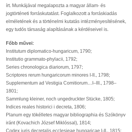
írt. Munkájával megalapozta a magyar állam- és
jogtörténeti forráskutatást. Foglalkozott a forráskiadás
elméletének és a történelmi kutatás intézményesítésének,
egy tudós társaság alapításának a kérdéseivel is.
Főbb művei:
Institutum diplomatico-hungaricum, 1790;
Institutio grammato-phylacii, 1792;
Series chronologica diariorum, 1797;
Scriptores rerum hungaricorum minores I-II., 1798;
Supplementum ad Vestigia Comitiorum…I–III., 1798–
1801;
Sammlung kleiner, noch ungedruckter Stücke, 1805;
Indices reales historici i decreta, 1806;
Planum egy tökélletes magyar bibliographia és Szókönyv
iránt (Kovachich József Miklóssal), 1814;
Codex juris decretalis ecclesieae hungaricae I-II., 1815;