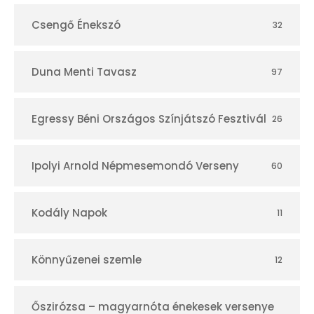
Csengő Énekszó
32
Duna Menti Tavasz
97
Egressy Béni Országos Színjátszó Fesztivál
26
Ipolyi Arnold Népmesemondó Verseny
60
Kodály Napok
11
Könnyűzenei szemle
12
Őszirózsa – magyarnóta énekesek versenye