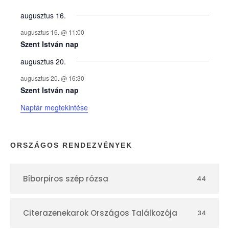
y
augusztus 16.
augusztus 16. @ 11:00
e
Szent István nap
augusztus 20.
k
augusztus 20. @ 16:30
n
Szent István nap
Naptár megtekintése
a
p
ORSZÁGOS RENDEZVÉNYEK
t
Bíborpiros szép rózsa
44
á
r
Citerazenekarok Országos Találkozója
34