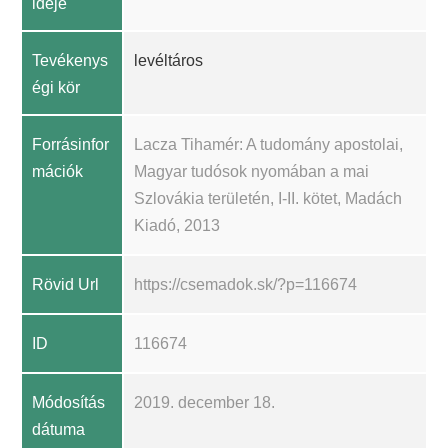
ideje
Tevékenys
levéltáros
égi kör
Forrásinfor
Lacza Tihamér: A tudomány apostolai,
mációk
Magyar tudósok nyomában a mai
Szlovákia területén, I-II. kötet, Madách
Kiadó, 2013
Rövid Url
https://csemadok.sk/?p=116674
ID
116674
Módosítás
2019. december 18.
dátuma