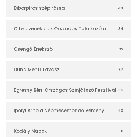
t
Bíborpiros szép rózsa
44
á
r
Citerazenekarok Országos Találkozója
34
Csengő Énekszó
32
Duna Menti Tavasz
97
Egressy Béni Országos Színjátszó Fesztivál
26
Ipolyi Arnold Népmesemondó Verseny
60
Kodály Napok
11