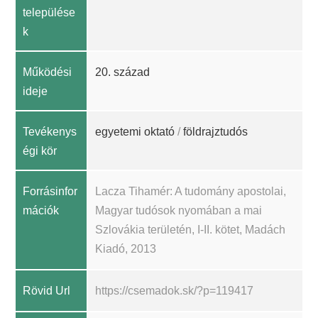
települése
k
Működési
20. század
ideje
Tevékenys
egyetemi oktató
/
földrajztudós
égi kör
Forrásinfor
Lacza Tihamér: A tudomány apostolai,
mációk
Magyar tudósok nyomában a mai
Szlovákia területén, I-II. kötet, Madách
Kiadó, 2013
Rövid Url
https://csemadok.sk/?p=119417