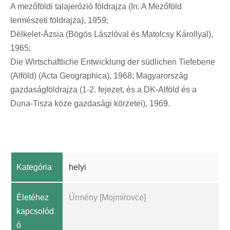
A mezőföldi talajerózió földrajza (In: A Mezőföld
természeti földrajza), 1959;
Délkelet-Ázsia (Bögös Lászlóval és Matolcsy Károllyal),
1965;
Die Wirtschaftliche Entwicklung der südlichen Tiefebene
(Alföld) (Acta Geographica), 1968; Magyarország
gazdaságföldrajza (1-2. fejezet, és a DK-Alföld és a
Duna-Tisza köze gazdasági körzetei), 1969.
Kategória
helyi
Életéhez
Ürmény [Mojmírovce]
kapcsolód
ó