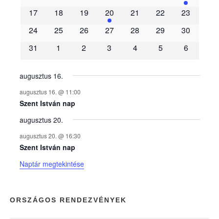
m
17
18
19
20
21
22
23
é
24
25
26
27
28
29
30
31
1
2
3
4
5
6
n
y
augusztus 16.
augusztus 16. @ 11:00
e
Szent István nap
augusztus 20.
k
augusztus 20. @ 16:30
n
Szent István nap
Naptár megtekintése
a
p
ORSZÁGOS RENDEZVÉNYEK