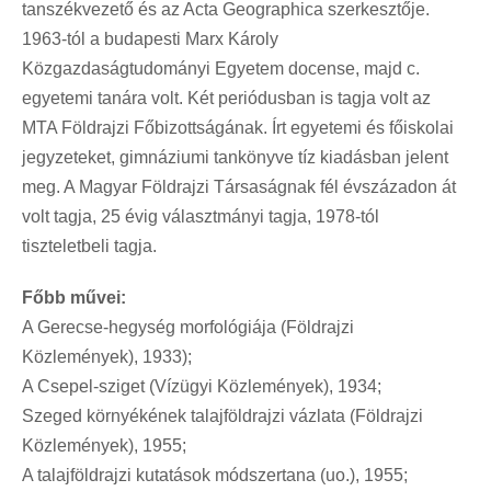
tanszékvezető és az Acta Geographica szerkesztője.
1963-tól a budapesti Marx Károly
Közgazdaságtudományi Egyetem docense, majd c.
egyetemi tanára volt. Két periódusban is tagja volt az
MTA Földrajzi Főbizottságának. Írt egyetemi és főiskolai
jegyzeteket, gimnáziumi tankönyve tíz kiadásban jelent
meg. A Magyar Földrajzi Társaságnak fél évszázadon át
volt tagja, 25 évig választmányi tagja, 1978-tól
tiszteletbeli tagja.
Főbb művei:
A Gerecse-hegység morfológiája (Földrajzi
Közlemények), 1933);
A Csepel-sziget (Vízügyi Közlemények), 1934;
Szeged környékének talajföldrajzi vázlata (Földrajzi
Közlemények), 1955;
A talajföldrajzi kutatások módszertana (uo.), 1955;