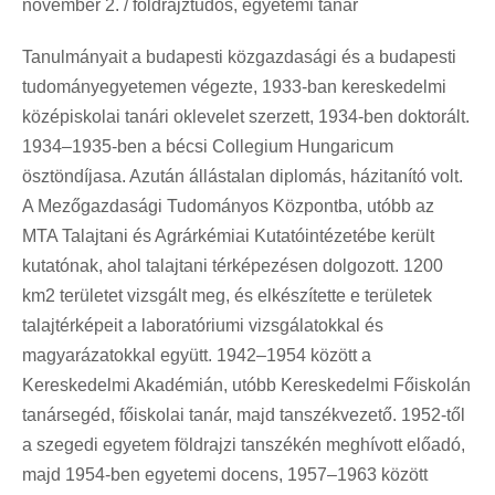
november 2. / földrajztudós, egyetemi tanár
Tanulmányait a budapesti közgazdasági és a budapesti
tudományegyetemen végezte, 1933-ban kereskedelmi
középiskolai tanári oklevelet szerzett, 1934-ben doktorált.
1934–1935-ben a bécsi Collegium Hungaricum
ösztöndíjasa. Azután állástalan diplomás, házitanító volt.
A Mezőgazdasági Tudományos Központba, utóbb az
MTA Talajtani és Agrárkémiai Kutatóintézetébe került
kutatónak, ahol talajtani térképezésen dolgozott. 1200
km2 területet vizsgált meg, és elkészítette e területek
talajtérképeit a laboratóriumi vizsgálatokkal és
magyarázatokkal együtt. 1942–1954 között a
Kereskedelmi Akadémián, utóbb Kereskedelmi Főiskolán
tanársegéd, főiskolai tanár, majd tanszékvezető. 1952-től
a szegedi egyetem földrajzi tanszékén meghívott előadó,
majd 1954-ben egyetemi docens, 1957–1963 között