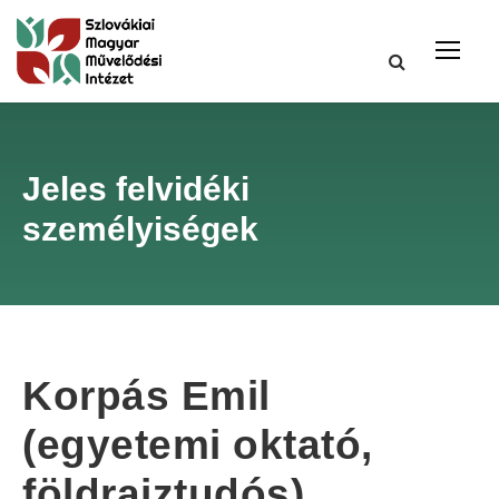
Jeles felvidéki
személyiségek
Korpás Emil
(egyetemi oktató,
földrajztudós)