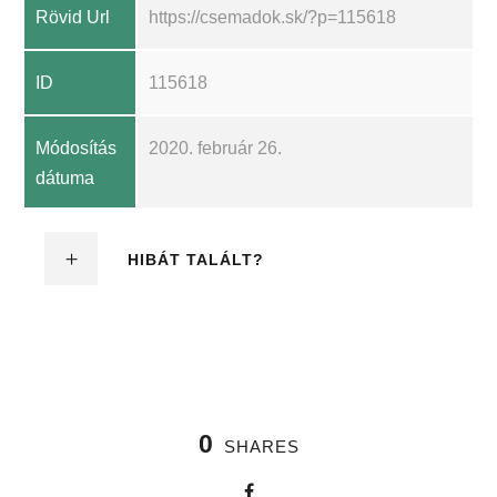
Rövid Url
https://csemadok.sk/?p=115618
ID
115618
Módosítás
2020. február 26.
dátuma
HIBÁT TALÁLT?
0
SHARES