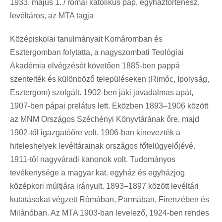
1933. május 1. / római katolikus pap, egyháztörténész,
levéltáros, az MTA tagja
Középiskolai tanulmányait Komáromban és
Esztergomban folytatta, a nagyszombati Teológiai
Akadémia elvégzését követően 1885-ben pappá
szentelték és különböző településeken (Rimóc, Ipolyság,
Esztergom) szolgált. 1902-ben jáki javadalmas apát,
1907-ben pápai prelátus lett. Eközben 1893–1906 között
az MNM Országos Széchényi Könyvtárának őre, majd
1902-től igazgatóőre volt. 1906-ban kinevezték a
hiteleshelyek levéltárainak országos főfelügyelőjévé.
1911-től nagyváradi kanonok volt. Tudományos
tevékenysége a magyar kat. egyház és egyházjog
középkori múltjára irányult. 1893–1897 között levéltári
kutatásokat végzett Rómában, Parmában, Firenzében és
Milánóban. Az MTA 1903-ban levelező, 1924-ben rendes