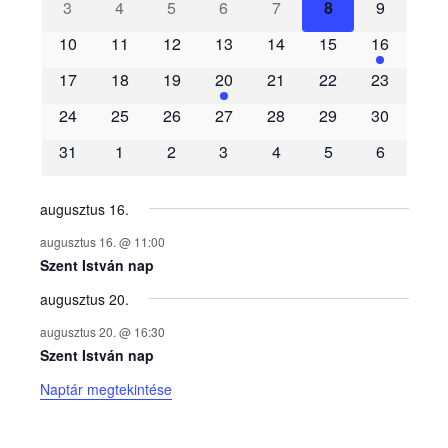
3
4
5
6
7
8
9
e
10
11
12
13
14
15
16
m
17
18
19
20
21
22
23
é
24
25
26
27
28
29
30
31
1
2
3
4
5
6
n
y
augusztus 16.
augusztus 16. @ 11:00
e
Szent István nap
augusztus 20.
k
augusztus 20. @ 16:30
n
Szent István nap
Naptár megtekintése
a