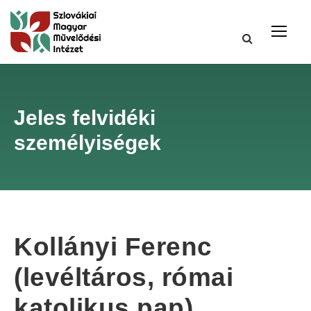
Jeles felvidéki
személyiségek
Kollányi Ferenc
(levéltáros, római
katolikus pap)