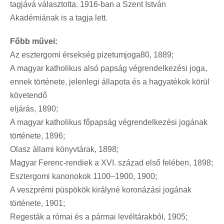
tagjává választotta. 1916-ban a Szent István
Akadémiának is a tagja lett.
Főbb művei:
Az esztergomi érsekség pizetumjoga80, 1889;
A magyar katholikus alsó papság végrendelkezési joga,
ennek története, jelenlegi állapota és a hagyatékok körül
követendő
eljárás, 1890;
A magyar katholikus főpapság végrendelkezési jogának
története, 1896;
Olasz állami könyvtárak, 1898;
Magyar Ferenc-rendiek a XVI. század első felében, 1898;
Esztergomi kanonokok 1100–1900, 1900;
A veszprémi püspökök királyné koronázási jogának
története, 1901;
Regesták a római és a pármai levéltárakból, 1905;