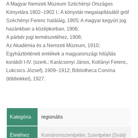
A Magyar Nemzeti Múzeum Széchényi Országos
Könyvtára 1802–1902 I.: A könyvtár megalapításától gróf
Széchényi Ferenc haláláig, 1905; A magyar kegyúri jog
hazánkban a középkorban, 1906;
A párbér jogi természetéhez, 1908;
Az Akadémia és a Nemzeti Múzeum, 1910;
Egyháztörténeti emlékek a magyarországi hitújítás
korából I-IV. (szerk.: Karácsonyi János, Kollányi Ferenc,
Lukcsics József), 1909–1912; Bibliotheca Corvina
(többekkel), 1927.
Kategória
regionális
Életéhez
Komáromszentpéter, Szentpéter [Svätý