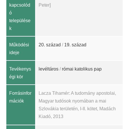
kapcsolód
Peter]
ó
települése
k
Működési
20. század
/
19. század
ideje
Tevékenys
levéltáros
/
római katolikus pap
égi kör
Forrásinfor
Lacza Tihamér: A tudomány apostolai,
mációk
Magyar tudósok nyomában a mai
Szlovákia területén, I-II. kötet, Madách
Kiadó, 2013