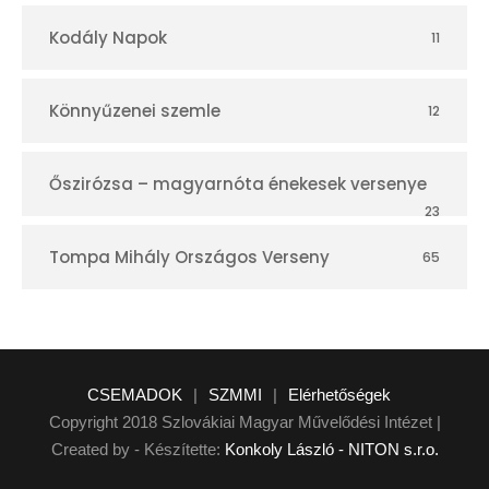
Kodály Napok
11
Könnyűzenei szemle
12
Őszirózsa – magyarnóta énekesek versenye
23
Tompa Mihály Országos Verseny
65
CSEMADOK
|
SZMMI
|
Elérhetőségek
Copyright 2018 Szlovákiai Magyar Művelődési Intézet |
Created by - Készítette:
Konkoly László - NITON s.r.o.