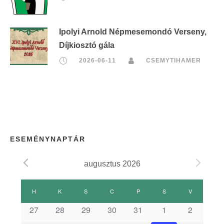
Ipolyi Arnold Népmesemondó Verseny,
Díjkiosztó gála
2026-06-11
CSEMYTIHAMER
ESEMÉNYNAPTÁR
augusztus 2026
E
H
HÉTFŐ
K
KEDD
S
SZERDA
C
CSÜTÖRTÖK
P
PÉNTEK
S
SZOMBAT
V
VASÁRNAP
s
27
28
29
30
31
1
2