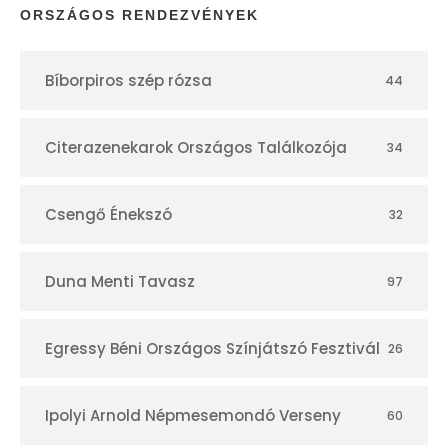
p
ORSZÁGOS RENDEZVÉNYEK
t
Bíborpiros szép rózsa
44
á
r
Citerazenekarok Országos Találkozója
34
Csengő Énekszó
32
Duna Menti Tavasz
97
Egressy Béni Országos Színjátszó Fesztivál
26
Ipolyi Arnold Népmesemondó Verseny
60