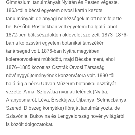
Gimnáziumi tanulmányait Nyitrán és Pesten végezte.
1863-tól a bécsi egyetem orvosi karán kezdte
tanulmányait, de anyagi nehézségek miatt nem fejezte
be. Később Rostockban volt egyetemi hallgató, ahol
1872-ben bölcsészdoktori oklevelet szerzett. 1873–1876-
ban a kolozsvári egyetem botanikai tanszékén
tanársegéd volt. 1876-ban Nyitra megyében
koleraorvosként működött, majd Bécsbe ment, ahol
1876–1885 között az Osztrák Orvosi Társaság
növénygyűjteményének konzervátora volt. 1890-től
haláláig a bécsi Udvari Múzeum botanikai osztályát
vezette. A mai Szlovákia nyugati felének (Nyitra,
Aranyosmarót, Léva, Érsekújvár, Újbánya, Selmecbánya,
Szered, Diószeg környéke) flóráját tanulmányozta, de
Szlavónia, Bukovina és Lengyelország növényvilágáról
is közölt dolgozatokat.