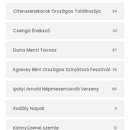
r
Citerazenekarok Országos Találkozója
34
Csengő Énekszó
32
Duna Menti Tavasz
97
Egressy Béni Országos Színjátszó Fesztivál
26
Ipolyi Arnold Népmesemondó Verseny
60
Kodály Napok
11
Könnyűzenei szemle
12