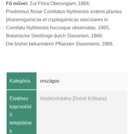
Fő művei:
Zur Flora Oberungarn, 1864;
Prodromus florae Comitatus Nyitriensis sistens plantas
phanerogamicas et cryptogamicas vasculares in
Comitatu Nyitriensis hucusque observatas, 1865;
Botanische Streifzüge durch Slavonien, 1866;
Die bisher bekanntenn Pflanzen Slavoniens, 1866.
Kategória
országos
Életéhez
Alsóköröskény [Dolné Krškany]
kapcsolód
ó
települése
k