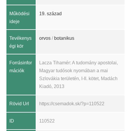
Működési
19. század
ideje
Tevékenys
orvos
/
botanikus
égi kör
Forrásinfor
Lacza Tihamér: A tudomány apostolai,
mációk
Magyar tudósok nyomában a mai
Szlovákia területén, I-II. kötet, Madách
Kiadó, 2013
Rövid Url
https://csemadok.sk/?p=110522
ID
110522