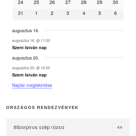
é
24
25
26
27
28
29
30
31
1
2
3
4
5
6
n
y
augusztus 16.
augusztus 16. @ 11:00
e
Szent István nap
augusztus 20.
k
augusztus 20. @ 16:30
n
Szent István nap
Naptár megtekintése
a
p
ORSZÁGOS RENDEZVÉNYEK
t
Bíborpiros szép rózsa
44
á