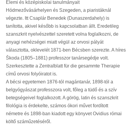
Elemi és középiskolai tanulmányait
Hódmezővásárhelyen és Szegeden, a piaristáknál
végezte. Itt Csaplár Benedek (Dunaszerdahely) is
tanította, akivel később is kapcsolatban állt. Eredetileg
szanszkrit nyelvészettel szeretett volna foglalkozni, de
anyagi nehézségei miatt végül az orvosi pályát
választotta, oklevelét 1871-ben Bécsben szerezte. A híres
Škoda (1805–1881) professzor tanársegédje volt.
Szerkesztette a Zentralblatt für die gesammte Therapie
című orvosi folyóiratot is.
A bécsi egyetemen 1876-tól magántanár, 1898-tól a
belgyógyászat professzora volt, főleg a tüdő és a szív
betegségeivel foglalkozott. A görög, latin és szanszkrit
filológia is érdekelte, számos ókori művet fordított
németre és 1898-ban kiadott egy könyvet Ovidius római
költő száműzetéséről.