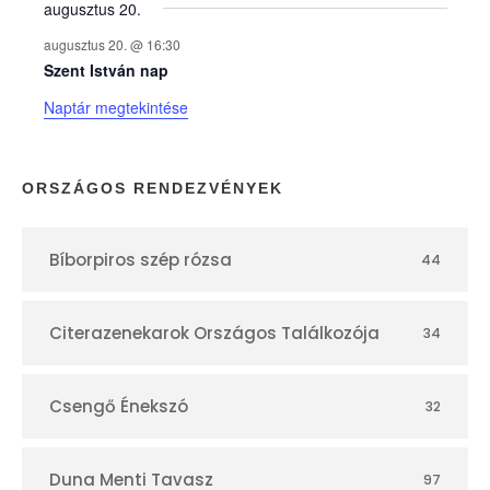
augusztus 20.
k
augusztus 20. @ 16:30
n
Szent István nap
Naptár megtekintése
a
p
ORSZÁGOS RENDEZVÉNYEK
t
Bíborpiros szép rózsa
44
á
r
Citerazenekarok Országos Találkozója
34
Csengő Énekszó
32
Duna Menti Tavasz
97