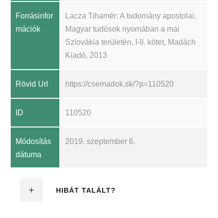
Forrásinfor
Lacza Tihamér: A tudomány apostolai,
mációk
Magyar tudósok nyomában a mai
Szlovákia területén, I-II. kötet, Madách
Kiadó, 2013
Rövid Url
https://csemadok.sk/?p=110520
ID
110520
Módosítás
2019. szeptember 6.
dátuma
HIBÁT TALÁLT?