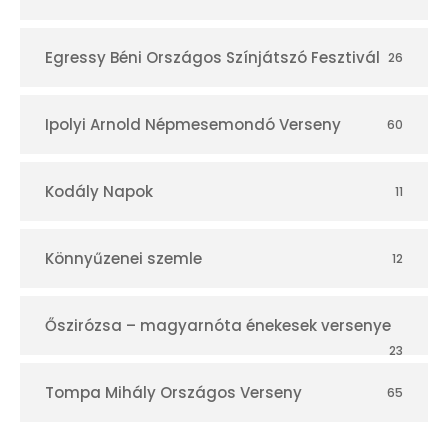
Egressy Béni Országos Színjátszó Fesztivál
26
Ipolyi Arnold Népmesemondó Verseny
60
Kodály Napok
11
Könnyűzenei szemle
12
Őszirózsa – magyarnóta énekesek versenye
23
Tompa Mihály Országos Verseny
65