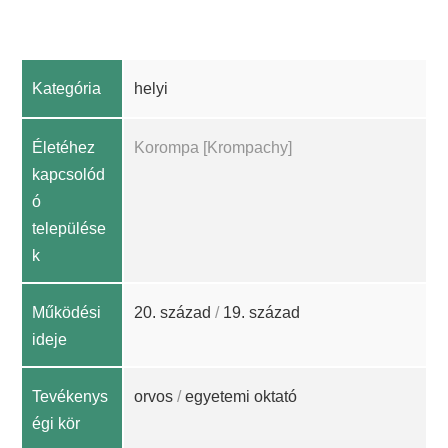
Kategória
helyi
Életéhez
Korompa [Krompachy]
kapcsolód
ó
települése
k
Működési
20. század
/
19. század
ideje
Tevékenys
orvos
/
egyetemi oktató
égi kör