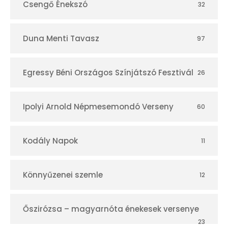
Csengő Énekszó
32
Duna Menti Tavasz
97
Egressy Béni Országos Színjátszó Fesztivál
26
Ipolyi Arnold Népmesemondó Verseny
60
Kodály Napok
11
Könnyűzenei szemle
12
Őszirózsa – magyarnóta énekesek versenye
23