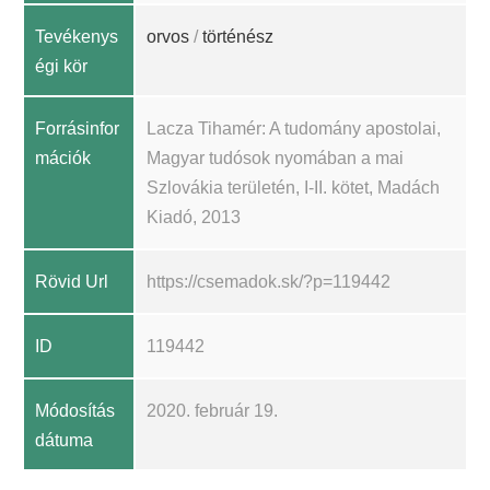
Tevékenys
orvos
/
történész
égi kör
Forrásinfor
Lacza Tihamér: A tudomány apostolai,
mációk
Magyar tudósok nyomában a mai
Szlovákia területén, I-II. kötet, Madách
Kiadó, 2013
Rövid Url
https://csemadok.sk/?p=119442
ID
119442
Módosítás
2020. február 19.
dátuma