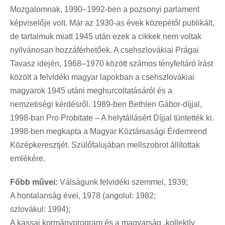
Mozgalomnak, 1990–1992-ben a pozsonyi parlament
képviselője volt. Már az 1930-as évek közepétől publikált,
de tartalmuk miatt 1945 után ezek a cikkek nem voltak
nyilvánosan hozzáférhetőek. A csehszlovákiai Prágai
Tavasz idején, 1968–1970 között számos tényfeltáró írást
közölt a felvidéki magyar lapokban a csehszlovákiai
magyarok 1945 utáni meghurcoltatásáról és a
nemzetiségi kérdésről. 1989-ben Bethlen Gábor-díjjal,
1998-ban Pro Probitate – A helytállásért Díjjal tüntették ki.
1998-ben megkapta a Magyar Köztársasági Érdemrend
Középkeresztjét. Szülőfalujában mellszobrot állítottak
emlékére.
Főbb művei:
Válságunk felvidéki szemmel, 1939;
A hontalanság évei, 1978 (angolul: 1982;
szlovákul: 1994);
A kassai kormányprogram és a magyarság „kollektív