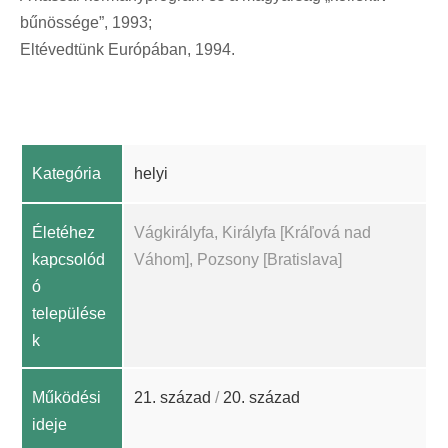
bűnössége”, 1993;
Eltévedtünk Európában, 1994.
Kategória
helyi
Életéhez
Vágkirályfa, Királyfa [Kráľová nad
kapcsolód
Váhom], Pozsony [Bratislava]
ó
települése
k
Működési
21. század
/
20. század
ideje