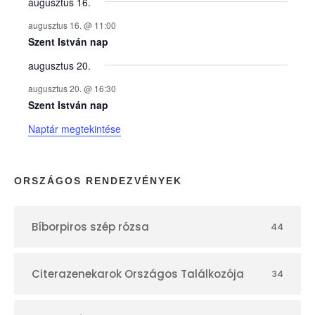
y
augusztus 16.
augusztus 16. @ 11:00
e
Szent István nap
augusztus 20.
k
augusztus 20. @ 16:30
n
Szent István nap
Naptár megtekintése
a
p
ORSZÁGOS RENDEZVÉNYEK
t
Bíborpiros szép rózsa
44
á
r
Citerazenekarok Országos Találkozója
34