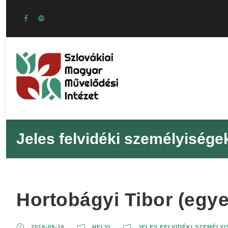
Jeles felvidéki személyisége
Hortobágyi Tibor (egye
2019-09-16
HELYI
JELES FELVIDÉKI SZEMÉLY