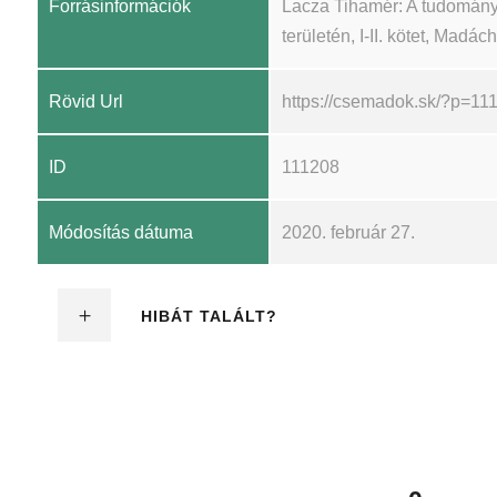
Forrásinformációk
Lacza Tihamér: A tudomány
területén, I-II. kötet, Madá
Rövid Url
https://csemadok.sk/?p=11
ID
111208
Módosítás dátuma
2020. február 27.
HIBÁT TALÁLT?