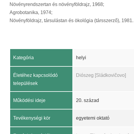
Növényrendszertan és növényföldrajz, 1968;
Agrobotanika, 1974;
Növényföldrajz, társulástan és ökológia (társszerző), 1981.
Kategória
helyi
Életéhez kapcsolódó
Diószeg [Sládkovičovo]
települések
Működési ideje
20. század
Tevékenységi kör
egyetemi oktató