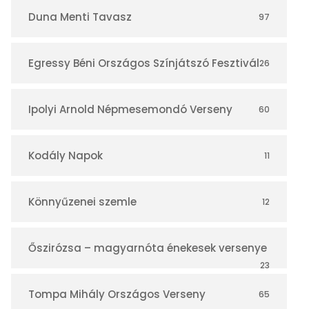
r
Duna Menti Tavasz
97
Egressy Béni Országos Színjátszó Fesztivál
26
Ipolyi Arnold Népmesemondó Verseny
60
Kodály Napok
11
Könnyűzenei szemle
12
Őszirózsa – magyarnóta énekesek versenye
23
Tompa Mihály Országos Verseny
65