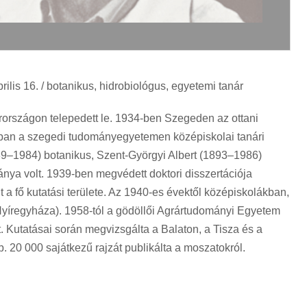
ilis 16. / botanikus, hidrobiológus, egyetemi tanár
rszágon telepedett le. 1934-ben Szegeden az ottani
6-ban a szegedi tudományegyetemen középiskolai tanári
889–1984) botanikus, Szent-Györgyi Albert (1893–1986)
ánya volt. 1939-ben megvédett doktori disszertációja
t a fő kutatási területe. Az 1940-es évektől középiskolákban,
 Nyíregyháza). 1958-tól a gödöllői Agrártudományi Egyetem
 Kutatásai során megvizsgálta a Balaton, a Tisza és a
b. 20 000 sajátkezű rajzát publikálta a moszatokról.