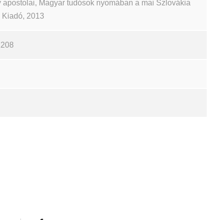
 apostolai, Magyar tudósok nyomában a mai Szlovákia
ch Kiadó, 2013
1208