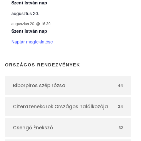
y
Szent István nap
augusztus 20.
e
augusztus 20. @ 16:30
Szent István nap
k
Naptár megtekintése
n
ORSZÁGOS RENDEZVÉNYEK
a
Bíborpiros szép rózsa
44
p
Citerazenekarok Országos Találkozója
34
t
á
Csengő Énekszó
32