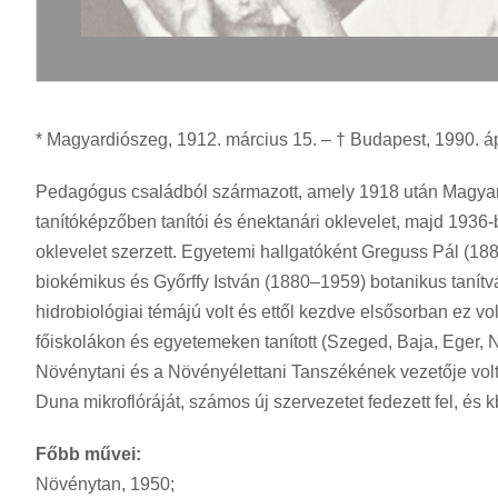
* Magyardiószeg, 1912. március 15. – † Budapest, 1990. ápr
Pedagógus családból származott, amely 1918 után Magyaro
tanítóképzőben tanítói és énektanári oklevelet, majd 193
oklevelet szerzett. Egyetemi hallgatóként Greguss Pál (1
biokémikus és Győrffy István (1880–1959) botanikus tanítv
hidrobiológiai témájú volt és ettől kezdve elsősorban ez vol
főiskolákon és egyetemeken tanított (Szeged, Baja, Eger,
Növénytani és a Növényélettani Tanszékének vezetője volt.
Duna mikroflóráját, számos új szervezetet fedezett fel, és k
Főbb művei:
Növénytan, 1950;