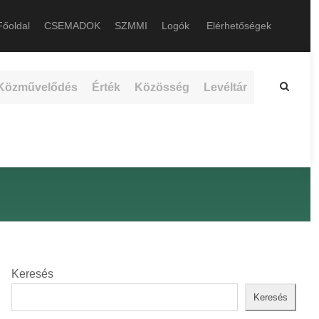
őoldal
CSEMADOK
SZMMI
Logók
Elérhetőségek
Közművelődés
Érték
Közösség
Levéltár
Keresés
Keresés