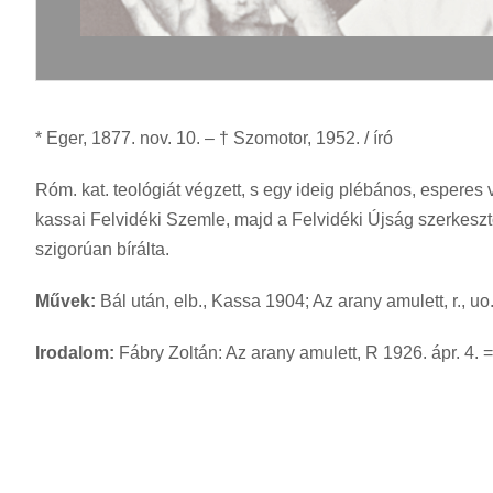
* Eger, 1877. nov. 10. – † Szomotor, 1952. / író
Róm. kat. teológiát végzett, s egy ideig plébános, esperes vo
kassai Felvidéki Szemle, majd a Felvidéki Újság szerkesztő
szigorúan bírálta.
Művek:
Bál után, elb., Kassa 1904; Az arany amulett, r., uo
Irodalom:
Fábry Zoltán: Az arany amulett, R 1926. ápr. 4. =