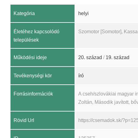
Kategória
helyi
Életéhez kapcsolódó
Szomotor [Somotor], Kassa
települések
Működési ideje
20. század
/
19. század
Tevékenységi kör
író
Forrásinformációk
A cseh/szlovákiai magyar 
Zoltán, Második javított, bőv
Rövid Url
https://csemadok.sk/?p=12