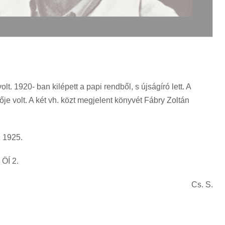
lt. 1920- ban kilépett a papi rendből, s újságíró lett. A
je volt. A két vh. közt megjelent könyvét Fábry Zoltán
. 1925.
 ÖÍ 2.
Cs. S.