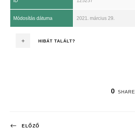
ID
125257
Módosítás dátuma
2021. március 29.
HIBÁT TALÁLT?
0
SHARE
ELŐZŐ