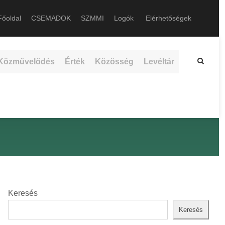
őoldal
CSEMADOK
SZMMI
Logók
Elérhetőségek
Közművelődés
Érték
Közösség
Levéltár
Keresés
Keresés