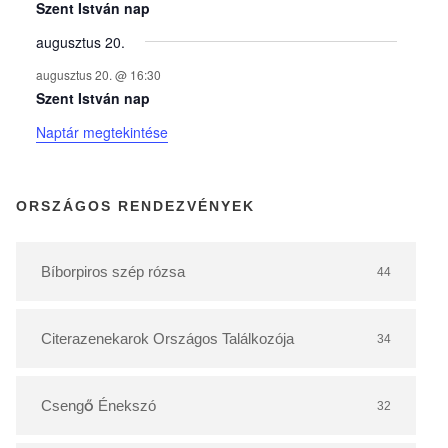
y
Szent István nap
augusztus 20.
e
augusztus 20. @ 16:30
Szent István nap
k
Naptár megtekintése
n
ORSZÁGOS RENDEZVÉNYEK
a
Bíborpiros szép rózsa
44
p
Citerazenekarok Országos Találkozója
34
t
á
Csengő Énekszó
32