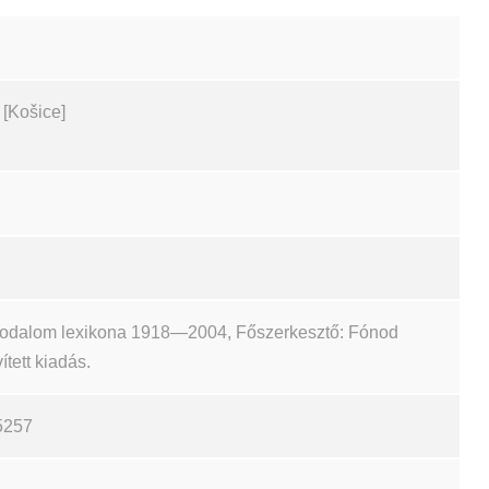
 [Košice]
irodalom lexikona 1918—2004, Főszerkesztő: Fónod
ített kiadás.
5257