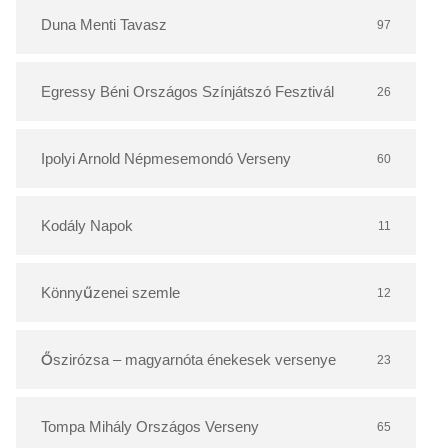
r
Duna Menti Tavasz
97
Egressy Béni Országos Színjátszó Fesztivál
26
Ipolyi Arnold Népmesemondó Verseny
60
Kodály Napok
11
Könnyűzenei szemle
12
Őszirózsa – magyarnóta énekesek versenye
23
Tompa Mihály Országos Verseny
65