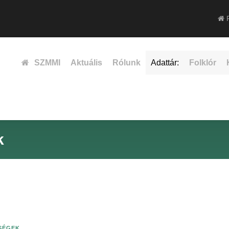
F
SZMMI
Aktuális
Rólunk
Adattár:
Folklór
k
ISÉGEK