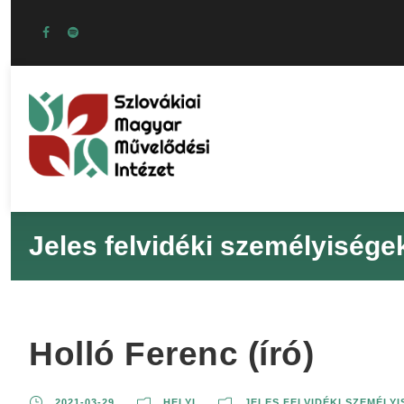
Jeles felvidéki személyisége
Holló Ferenc (író)
2021-03-29
HELYI
JELES FELVIDÉKI SZEMÉLY