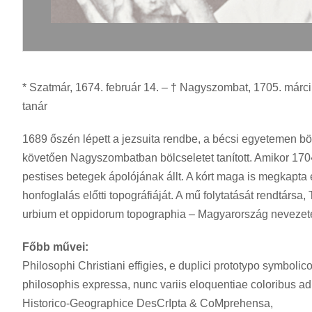
* Szatmár, 1674. február 14. – † Nagyszombat, 1705. március
tanár
1689 őszén lépett a jezsuita rendbe, a bécsi egyetemen bölcs
követően Nagyszombatban bölcseletet tanított. Amikor 170
pestises betegek ápolójának állt. A kórt maga is megkapt
honfoglalás előtti topográfiáját. A mű folytatását rendtár
urbium et oppidorum topographia – Magyarország nevezete
Főbb művei:
Philosophi Christiani effigies, e duplici prototypo symbolico 
philosophis expressa, nunc variis eloquentiae coloribus 
Historico-Geographice DesCrIpta & CoMprehensa,