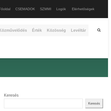
őoldal
CSEMADOK
SZMMI
Logók
Elérhetőségek
Közművelődés
Érték
Közösség
Levéltár
Keresés
Keresés