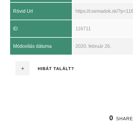
Rövid Url
https://csemadok.sk/?p=11
ID
116711
Módosítás dátuma
2020. február 26.
HIBÁT TALÁLT?
0
SHARE