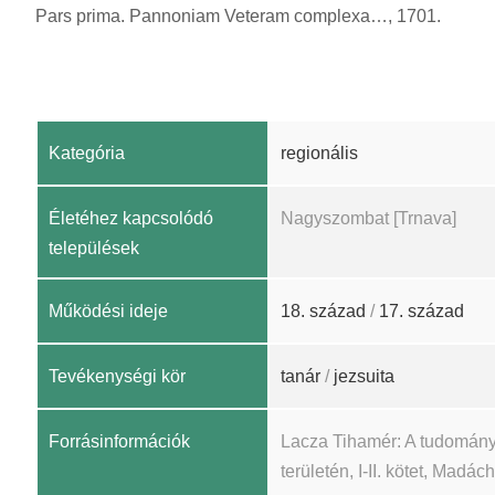
Pars prima. Pannoniam Veteram complexa…, 1701.
Kategória
regionális
Életéhez kapcsolódó
Nagyszombat [Trnava]
települések
Működési ideje
18. század
/
17. század
Tevékenységi kör
tanár
/
jezsuita
Forrásinformációk
Lacza Tihamér: A tudomány
területén, I-II. kötet, Madá