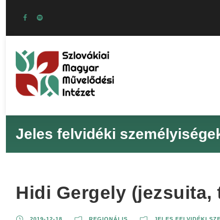
Jeles felvidéki személyisége
Hidi Gergely (jezsuita, 
2019-12-18
REGIONÁLIS
JELES FELVIDÉKI S