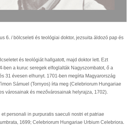
 6. / bölcseleti és teológiai doktor, jezsuita áldozó pap és
eletet és teológiát hallgatott, majd doktor lett. Ezt
4-ben a kuruc seregek elfoglalták Nagyszombatot, ő a
a és 31 évesen elhunyt. 1701-ben megírta Magyarország
sa, Timon Sámuel (Tornyos) írta meg (Celebriorum Hungariae
s városainak és mezővárosainak helyrajza, 1702).
et personali in purpuratis saeculi nostri et patriae
adumbrata, 1699; Celebriorum Hungariae Urbium Celebriora.