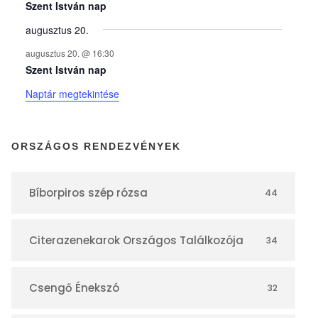
y
Szent István nap
augusztus 20.
e
augusztus 20. @ 16:30
Szent István nap
k
Naptár megtekintése
n
ORSZÁGOS RENDEZVÉNYEK
a
Bíborpiros szép rózsa
44
p
Citerazenekarok Országos Találkozója
34
t
á
Csengő Énekszó
32