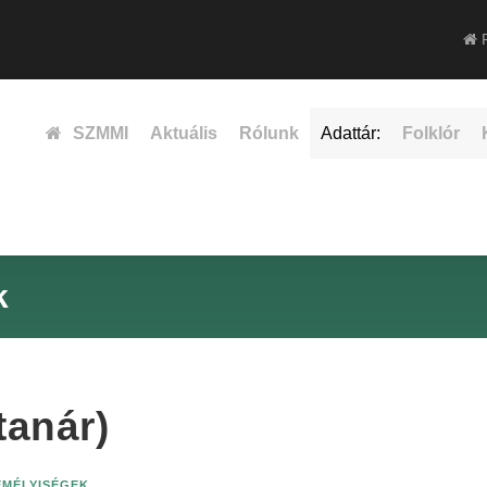
F
SZMMI
Aktuális
Rólunk
Adattár:
Folklór
k
tanár)
ZEMÉLYISÉGEK