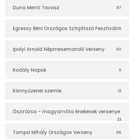
r
Duna Menti Tavasz
97
Egressy Béni Országos Színjátszó Fesztivál
26
Ipolyi Arnold Népmesemondó Verseny
60
Kodály Napok
11
Könnyűzenei szemle
12
Őszirózsa – magyarnóta énekesek versenye
23
Tompa Mihály Országos Verseny
65