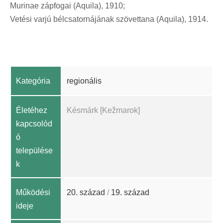
Murinae zápfogai (Aquila), 1910;
Vetési varjú bélcsatornájának szövettana (Aquila), 1914.
Kategória
regionális
Életéhez
Késmárk [Kežmarok]
kapcsolód
ó
települése
k
Működési
20. század
/
19. század
ideje