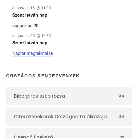
y
augusztus 16. @ 11:00
e
Szent István nap
augusztus 20.
k
augusztus 20. @ 16:30
n
Szent István nap
Naptár megtekintése
a
p
ORSZÁGOS RENDEZVÉNYEK
t
Bíborpiros szép rózsa
44
á
r
Citerazenekarok Országos Találkozója
34
Csengő Énekszó
32