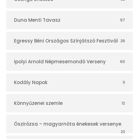
Duna Menti Tavasz
97
Egressy Béni Országos Színjátszó Fesztivál
26
Ipolyi Arnold Népmesemondó Verseny
60
Kodály Napok
11
Könnyűzenei szemle
12
Őszirózsa – magyarnóta énekesek versenye
23