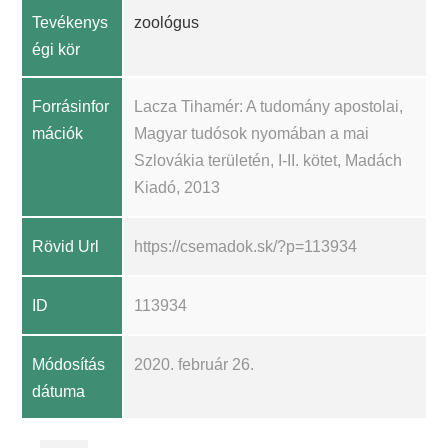
Tevékenys
zoológus
égi kör
Forrásinfor
Lacza Tihamér: A tudomány apostolai,
mációk
Magyar tudósok nyomában a mai
Szlovákia területén, I-II. kötet, Madách
Kiadó, 2013
Rövid Url
https://csemadok.sk/?p=113934
ID
113934
Módosítás
2020. február 26.
dátuma