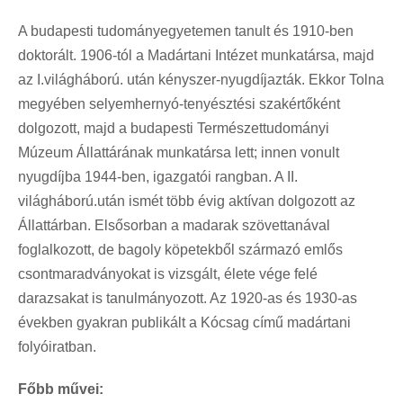
A budapesti tudományegyetemen tanult és 1910-ben
doktorált. 1906-tól a Madártani Intézet munkatársa, majd
az I.világháború. után kényszer-nyugdíjazták. Ekkor Tolna
megyében selyemhernyó-tenyésztési szakértőként
dolgozott, majd a budapesti Természettudományi
Múzeum Állattárának munkatársa lett; innen vonult
nyugdíjba 1944-ben, igazgatói rangban. A II.
világháború.után ismét több évig aktívan dolgozott az
Állattárban. Elsősorban a madarak szövettanával
foglalkozott, de bagoly köpetekből származó emlős
csontmaradványokat is vizsgált, élete vége felé
darazsakat is tanulmányozott. Az 1920-as és 1930-as
években gyakran publikált a Kócsag című madártani
folyóiratban.
Főbb művei: