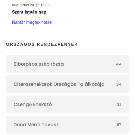
augusztus 20. @ 16:30
n
Szent István nap
Naptár megtekintése
a
p
ORSZÁGOS RENDEZVÉNYEK
t
Bíborpiros szép rózsa
44
á
r
Citerazenekarok Országos Találkozója
34
Csengő Énekszó
32
Duna Menti Tavasz
97