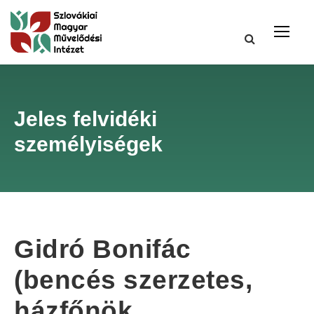
Jeles felvidéki
személyiségek
Gidró Bonifác
(bencés szerzetes,
házfőnök,