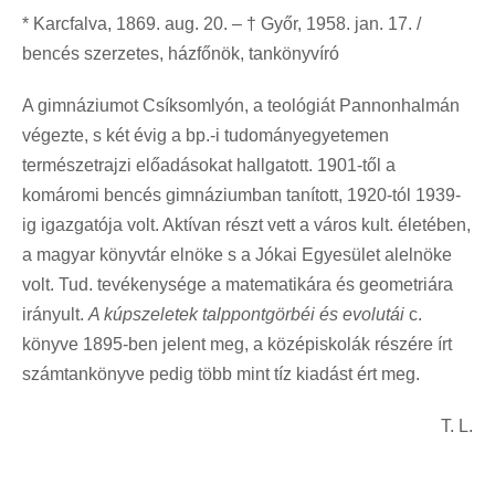
* Karcfalva, 1869. aug. 20. – † Győr, 1958. jan. 17. /
bencés szerzetes, házfőnök, tankönyvíró
A gimnáziumot Csíksomlyón, a teológiát Pannonhalmán
végezte, s két évig a bp.-i tudományegyetemen
természetrajzi előadásokat hallgatott. 1901-től a
komáromi bencés gimnáziumban tanított, 1920-tól 1939-
ig igazgatója volt. Aktívan részt vett a város kult. életében,
a magyar könyvtár elnöke s a Jókai Egyesület alelnöke
volt. Tud. tevékenysége a matematikára és geometriára
irányult.
A kúpszeletek talppontgörbéi és evolutái
c.
könyve 1895-ben jelent meg, a középiskolák részére írt
számtankönyve pedig több mint tíz kiadást ért meg.
T. L.