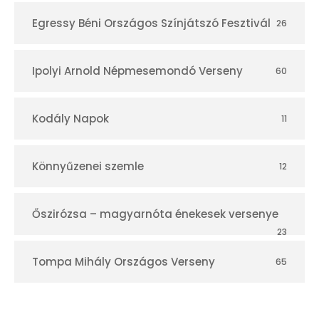
Egressy Béni Országos Színjátszó Fesztivál
26
Ipolyi Arnold Népmesemondó Verseny
60
Kodály Napok
11
Könnyűzenei szemle
12
Őszirózsa – magyarnóta énekesek versenye
23
Tompa Mihály Országos Verseny
65