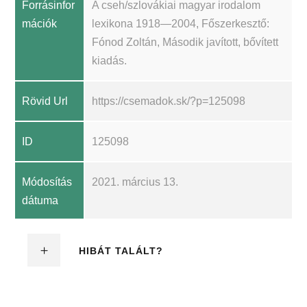
Forrásinfor
A cseh/szlovákiai magyar irodalom
mációk
lexikona 1918—2004, Főszerkesztő:
Fónod Zoltán, Második javított, bővített
kiadás.
Rövid Url
https://csemadok.sk/?p=125098
ID
125098
Módosítás
2021. március 13.
dátuma
HIBÁT TALÁLT?