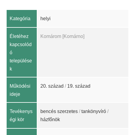
Kategória
helyi
Életéhez
Komárom [Komárno]
kapcsolód
ó
települése
k
Működési
20. század
/
19. század
ideje
Tevékenys
bencés szerzetes
/
tankönyvíró
/
égi kör
házfőnök