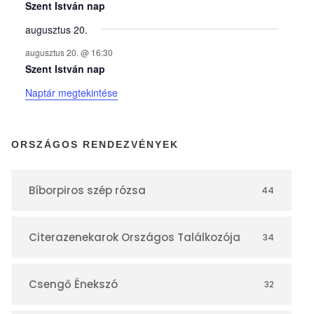
y
Szent István nap
augusztus 20.
e
augusztus 20. @ 16:30
Szent István nap
k
Naptár megtekintése
n
ORSZÁGOS RENDEZVÉNYEK
a
Bíborpiros szép rózsa
44
p
Citerazenekarok Országos Találkozója
34
t
á
Csengő Énekszó
32