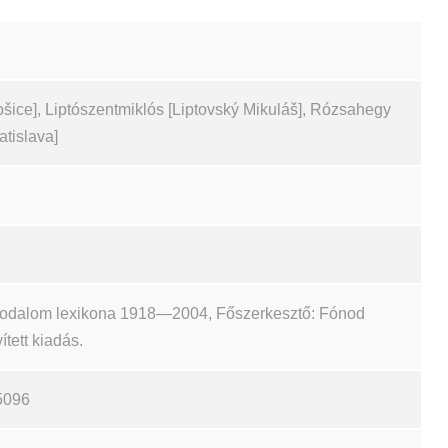
ošice], Liptószentmiklós [Liptovský Mikuláš], Rózsahegy
tislava]
irodalom lexikona 1918—2004, Főszerkesztő: Fónod
ített kiadás.
5096