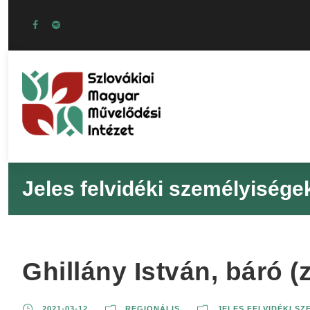
Jeles felvidéki személyisége
Ghillány István, báró 
2021-03-12
REGIONÁLIS
JELES FELVIDÉKI S