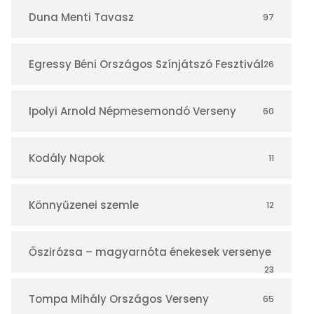
r
Duna Menti Tavasz
97
Egressy Béni Országos Színjátszó Fesztivál
26
Ipolyi Arnold Népmesemondó Verseny
60
Kodály Napok
11
Könnyűzenei szemle
12
Őszirózsa – magyarnóta énekesek versenye
23
Tompa Mihály Országos Verseny
65