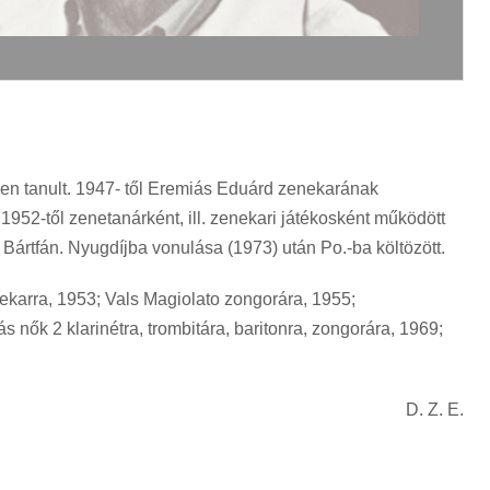
ben tanult. 1947- től Eremiás Eduárd zenekarának
 1952-től zenetanárként, ill. zenekari játékosként működött
ártfán. Nyugdíjba vonulása (1973) után Po.-ba költözött.
nekarra, 1953; Vals Magiolato zongorára, 1955;
 nők 2 klarinétra, trombitára, baritonra, zongorára, 1969;
D. Z. E.