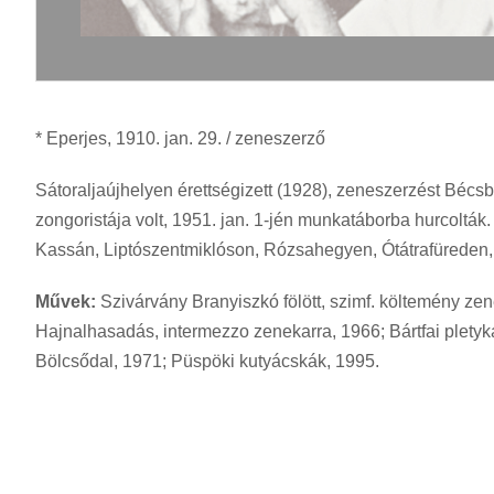
* Eperjes, 1910. jan. 29. / zeneszerző
Sátoraljaújhelyen érettségizett (1928), zeneszerzést Bécs
zongoristája volt, 1951. jan. 1-jén munkatáborba hurcolták.
Kassán, Liptószentmiklóson, Rózsahegyen, Ótátrafüreden, B
Művek:
Szivárvány Branyiszkó fölött, szimf. költemény ze
Hajnalhasadás, intermezzo zenekarra, 1966; Bártfai pletykás
Bölcsődal, 1971; Püspöki kutyácskák, 1995.