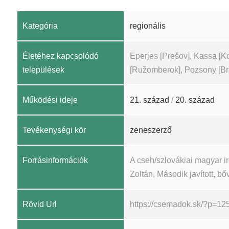
Kategória
regionális
Életéhez kapcsolódó
Eperjes [Prešov], Kassa [K
települések
[Ružomberok], Pozsony [Bra
Működési ideje
21. század
/
20. század
Tevékenységi kör
zeneszerző
Forrásinformációk
A cseh/szlovákiai magyar 
Zoltán, Második javított, bőv
Rövid Url
https://csemadok.sk/?p=12