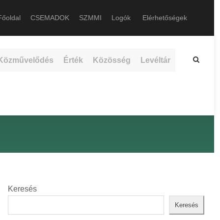
őoldal
CSEMADOK
SZMMI
Logók
Elérhetőségek
Közművelődés
Érték
Közösség
Levéltár
Keresés
Keresés