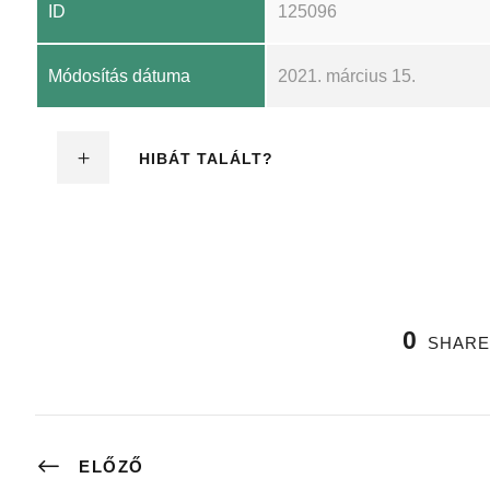
ID
125096
Módosítás dátuma
2021. március 15.
HIBÁT TALÁLT?
0
SHARE
ELŐZŐ