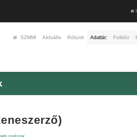
F
SZMMI
Aktuális
Rólunk
Adattár:
Folklór
k
(zeneszerző)
ZEMÉLYISÉGEK