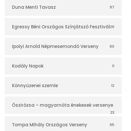
r
Duna Menti Tavasz
97
Egressy Béni Országos Színjátszó Fesztivál
26
Ipolyi Arnold Népmesemondó Verseny
60
Kodály Napok
11
Könnyűzenei szemle
12
Őszirózsa – magyarnóta énekesek versenye
23
Tompa Mihály Országos Verseny
65