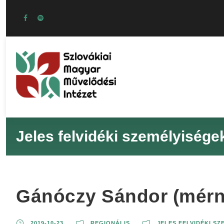
Jeles felvidéki személyisége
Gánóczy Sándor (mérn
2019-10-23
REGIONÁLIS
JELES FELVIDÉKI S