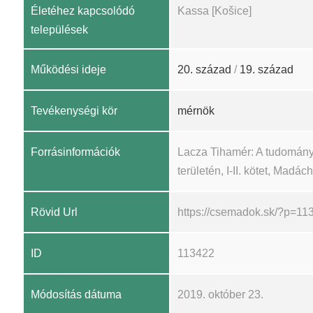
Életéhez kapcsolódó
Kassa [Košice]
települések
Működési ideje
20. század
/
19. század
Tevékenységi kör
mérnök
Forrásinformációk
Lacza Tihamér: A tudomány
területén, I-II. kötet, Madá
Rövid Url
https://csemadok.sk/?p=11
ID
113422
Módosítás dátuma
2019. október 23.