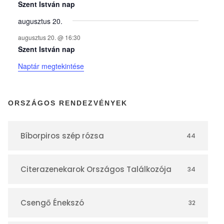
y
Szent István nap
augusztus 20.
e
augusztus 20. @ 16:30
Szent István nap
k
Naptár megtekintése
n
ORSZÁGOS RENDEZVÉNYEK
a
Bíborpiros szép rózsa
44
p
Citerazenekarok Országos Találkozója
34
t
á
Csengő Énekszó
32