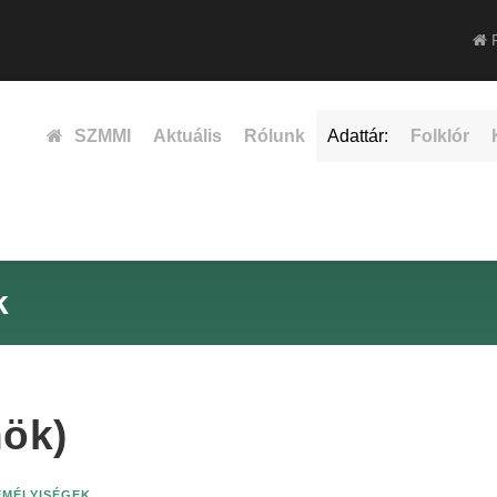
F
SZMMI
Aktuális
Rólunk
Adattár:
Folklór
k
ök)
ZEMÉLYISÉGEK