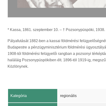
* Kassa, 1861. szeptember 10. – † Pozsonypüspöki, 1938. 
Pályafutását 1882-ben a kassai földmérési felügyelőségn
Budapestre a pénzügyminisztérium földmérési ügyosztályára 
1908-tól földmérési felügyelői rangban a pozsonyi térképt
haláláig Pozsonypüspökiben élt. 1896-tól 1919-ig, megszűné
Közlönynek.
Kategória
regionális