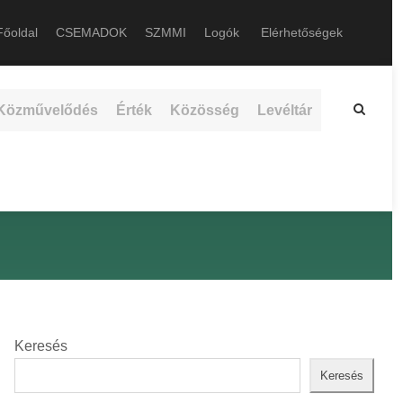
őoldal
CSEMADOK
SZMMI
Logók
Elérhetőségek
Közművelődés
Érték
Közösség
Levéltár
Keresés
Keresés