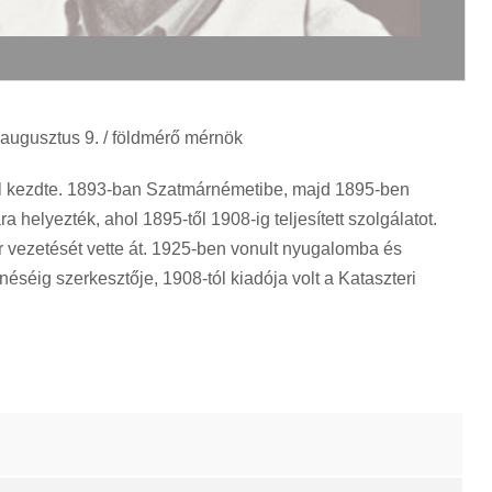
augusztus 9. / földmérő mérnök
él kezdte. 1893-ban Szatmárnémetibe, majd 1895-ben
helyezték, ahol 1895-től 1908-ig teljesített szolgálatot.
ár vezetését vette át. 1925-ben vonult nyugalomba és
séig szerkesztője, 1908-tól kiadója volt a Kataszteri