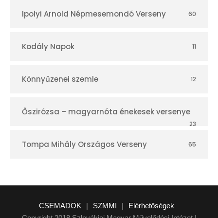
Ipolyi Arnold Népmesemondó Verseny
60
Kodály Napok
11
Könnyűzenei szemle
12
Őszirózsa – magyarnóta énekesek versenye
23
Tompa Mihály Országos Verseny
65
CSEMADOK
|
SZMMI
|
Elérhetőségek
Copyright 2018 Szlovákiai Magyar Művelődési Intézet |