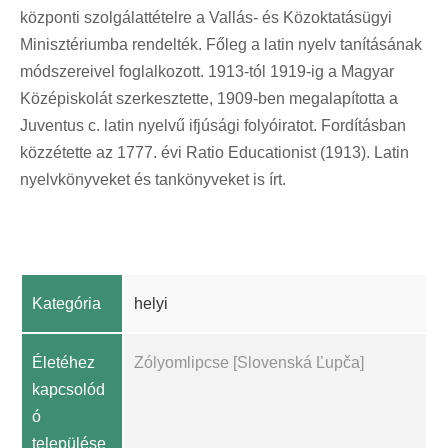
központi szolgálattételre a Vallás- és Közoktatásügyi
Minisztériumba rendelték. Főleg a latin nyelv tanításának
módszereivel foglalkozott. 1913-tól 1919-ig a Magyar
Középiskolát szerkesztette, 1909-ben megalapította a
Juventus c. latin nyelvű ifjúsági folyóiratot. Fordításban
közzétette az 1777. évi Ratio Educationist (1913). Latin
nyelvkönyveket és tankönyveket is írt.
Kategória
helyi
Életéhez
Zólyomlipcse [Slovenská Ľupča]
kapcsolód
ó
települése