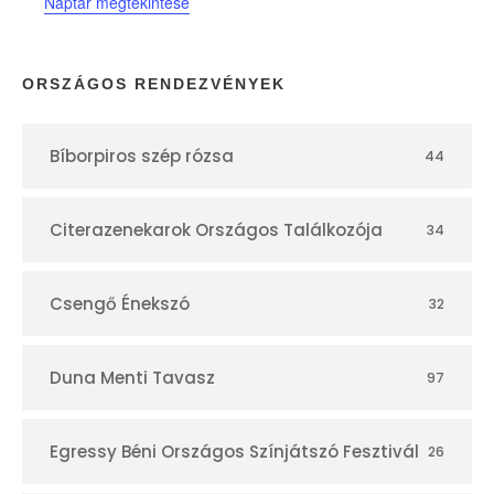
Naptár megtekintése
á
r
ORSZÁGOS RENDEZVÉNYEK
Bíborpiros szép rózsa
44
Citerazenekarok Országos Találkozója
34
Csengő Énekszó
32
Duna Menti Tavasz
97
Egressy Béni Országos Színjátszó Fesztivál
26