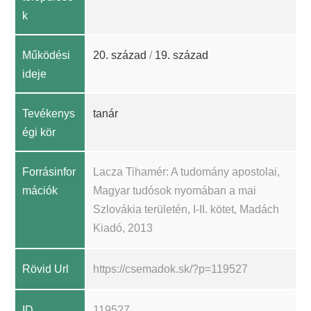
k
Működési
20. század
/
19. század
ideje
Tevékenys
tanár
égi kör
Forrásinfor
Lacza Tihamér: A tudomány apostolai,
mációk
Magyar tudósok nyomában a mai
Szlovákia területén, I-II. kötet, Madách
Kiadó, 2013
Rövid Url
https://csemadok.sk/?p=119527
ID
119527