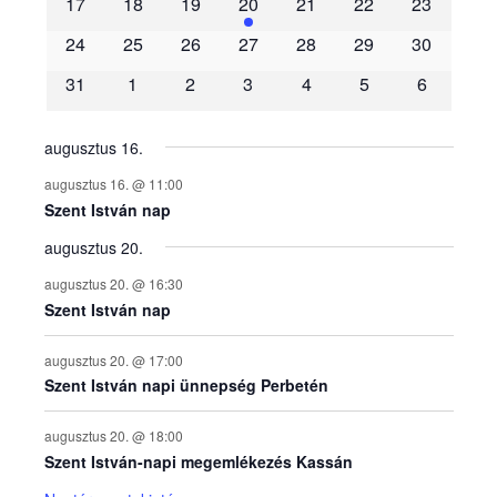
17
18
19
20
21
22
23
é
24
25
26
27
28
29
30
31
1
2
3
4
5
6
n
y
augusztus 16.
augusztus 16. @ 11:00
e
Szent István nap
augusztus 20.
k
augusztus 20. @ 16:30
n
Szent István nap
a
augusztus 20. @ 17:00
Szent István napi ünnepség Perbetén
p
augusztus 20. @ 18:00
Szent István-napi megemlékezés Kassán
t