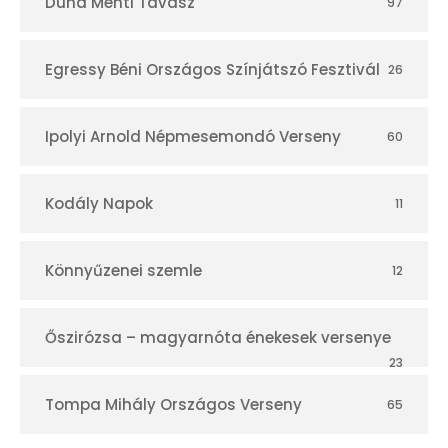
Duna Menti Tavasz
97
Egressy Béni Országos Színjátszó Fesztivál
26
Ipolyi Arnold Népmesemondó Verseny
60
Kodály Napok
11
Könnyűzenei szemle
12
Őszirózsa – magyarnóta énekesek versenye
23
Tompa Mihály Országos Verseny
65