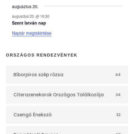
augusztus 20.
k
augusztus 20. @ 16:30
n
Szent István nap
Naptár megtekintése
a
p
ORSZÁGOS RENDEZVÉNYEK
t
Bíborpiros szép rózsa
44
á
r
Citerazenekarok Országos Találkozója
34
Csengő Énekszó
32