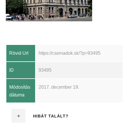
Rövid Url
https://csemadok.sk/?p=93495
ID
93495
Módosítás
2017. december 19.
dátuma
HIBÁT TALÁLT?