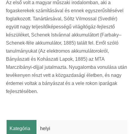
Az első volt a magyar műszaki irodalomban, aki a
fogaskerekek számításával és ennek egyszerűsítésével
foglalkozott. Tanártársával, Sóltz Vilmossal (Svedlér)
együtt nagy teljesítőképességű világítógáz-fejlesztő
készüléket, Schenek Istvánnal akkumulátort (Farbaky–
Schenek-féle akkumulátor, 1885) talált fel. Erről szóló
tanulmányukat (Az elektromos akkumulátorokról,
Bányászati és Kohászati Lapok, 1885) az MTA
Marczibányi-díjjal jutalmazta. Nyugalomba vonulása után
tevékenyen részt vett a közgazdasági életben, és nagy
érdemei voltak a bányászat és a vele rokon iparágak
fejlesztésében.
Kategória
helyi