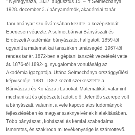
* Nyíregyháza, 1837. augusztus 15. – † Selmecbánya,
1928. december 3. / bányamérnök, akadémiai tanár
Tanulmányait szülővárosában kezdte, a középiskolát
Eperjesen végezte. A selmecbányai Bányászati és
Erdészeti Akadémián bányászatot hallgatott. 1859-től
ugyanitt a matematikai tanszéken tanársegéd, 1967-től
rendes tanár. 1872-ben a géptani tanszék vezetését vette
át. 1876-tól 1892-ig, nyugalomba vonulásáig az
Akadémia igazgatója. Utána Selmecbánya országgyűlési
képviselője. 1881–1892 között szerkesztette a
Bányászati és Kohászati Lapokat. Matematikát, valamint
mechanikát és gépészetet adott elő. Jelentős szerepe volt
a bányászati, valamint a vele kapcsolatos tudományok
fejlesztésében és magyar szaknyelvének kialakításában.
Több bányászati, kohászati és kémiai szabadalma
ismeretes, és szakirodalmi tevékenysége is számottevő.