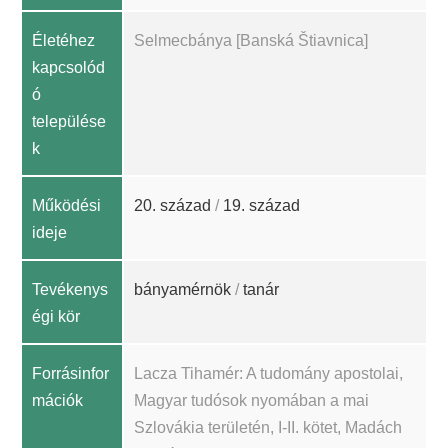
Életéhez
Selmecbánya [Banská Štiavnica]
kapcsolód
ó
települése
k
Működési
20. század
/
19. század
ideje
Tevékenys
bányamérnök
/
tanár
égi kör
Forrásinfor
Lacza Tihamér: A tudomány apostolai,
mációk
Magyar tudósok nyomában a mai
Szlovákia területén, I-II. kötet, Madách