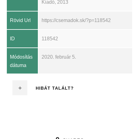
Kiadó, 2013
Rövid Url
https://csemadok.sk/?p=118542
ID
118542
Módosítás
2020. február 5.
dátuma
HIBÁT TALÁLT?