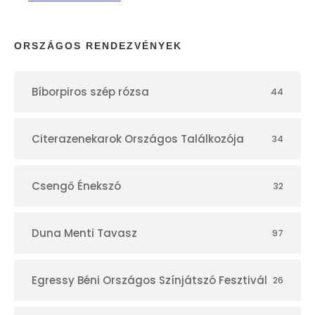
a
p
ORSZÁGOS RENDEZVÉNYEK
t
Bíborpiros szép rózsa
44
á
r
Citerazenekarok Országos Találkozója
34
Csengő Énekszó
32
Duna Menti Tavasz
97
Egressy Béni Országos Színjátszó Fesztivál
26