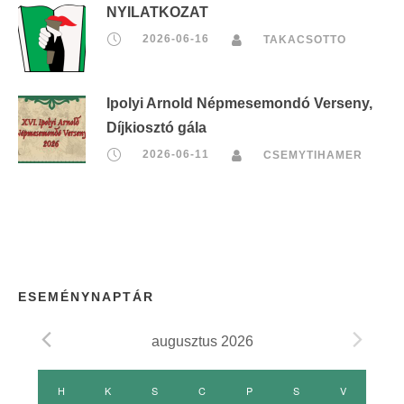
NYILATKOZAT
2026-06-16
TAKACSOTTO
Ipolyi Arnold Népmesemondó Verseny,
Díjkiosztó gála
2026-06-11
CSEMYTIHAMER
ESEMÉNYNAPTÁR
augusztus 2026
E
H
HÉTFŐ
K
KEDD
S
SZERDA
C
CSÜTÖRTÖK
P
PÉNTEK
S
SZOMBAT
V
VASÁRNAP