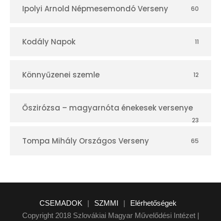
Ipolyi Arnold Népmesemondó Verseny
60
Kodály Napok
11
Könnyűzenei szemle
12
Őszirózsa – magyarnóta énekesek versenye
23
Tompa Mihály Országos Verseny
65
CSEMADOK
|
SZMMI
|
Elérhetőségek
Copyright 2018 Szlovákiai Magyar Művelődési Intézet |