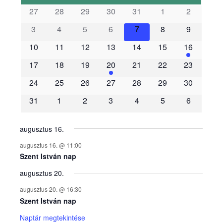
s
27
28
29
30
31
1
2
3
4
5
6
7
8
9
e
10
11
12
13
14
15
16
m
17
18
19
20
21
22
23
é
24
25
26
27
28
29
30
31
1
2
3
4
5
6
n
y
augusztus 16.
augusztus 16. @ 11:00
e
Szent István nap
augusztus 20.
k
augusztus 20. @ 16:30
n
Szent István nap
Naptár megtekintése