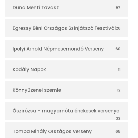
r
Duna Menti Tavasz
97
Egressy Béni Országos Színjátszó Fesztivál
26
Ipolyi Arnold Népmesemondó Verseny
60
Kodály Napok
11
Könnyűzenei szemle
12
Őszirózsa – magyarnóta énekesek versenye
23
Tompa Mihály Országos Verseny
65