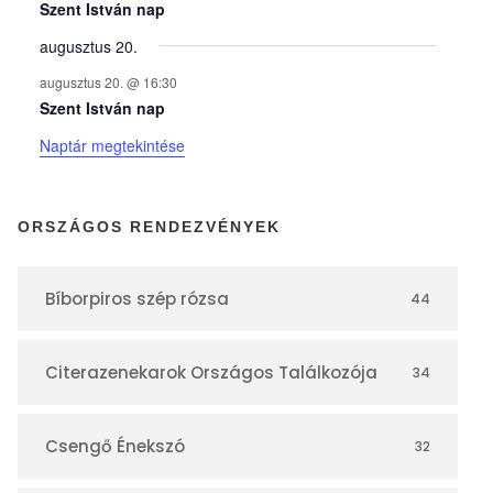
y
Szent István nap
augusztus 20.
e
augusztus 20. @ 16:30
Szent István nap
k
Naptár megtekintése
n
ORSZÁGOS RENDEZVÉNYEK
a
Bíborpiros szép rózsa
44
p
Citerazenekarok Országos Találkozója
34
t
á
Csengő Énekszó
32