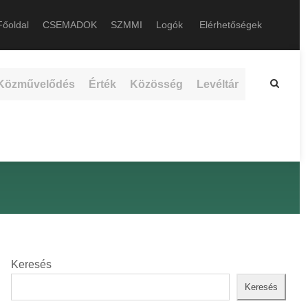
őoldal
CSEMADOK
SZMMI
Logók
Elérhetőségek
Közművelődés
Érték
Közösség
Levéltár
Keresés
Keresés