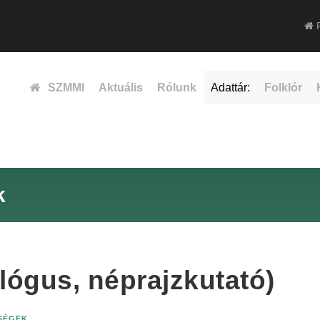
F
SZMMI
Aktuális
Rólunk
Adattár:
Folklór
k
lógus, néprajzkutató)
ISÉGEK