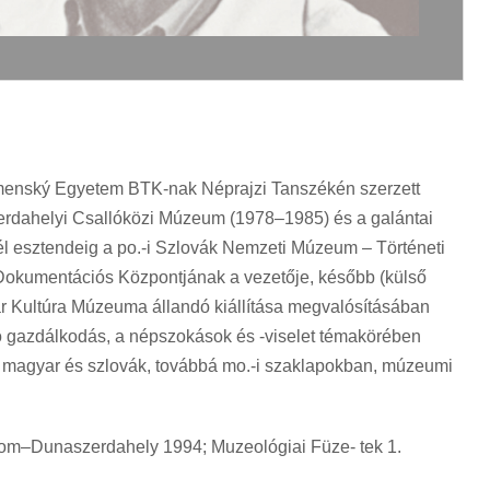
omenský Egyetem BTK-nak Néprajzi Tanszékén szerzett
zerdahelyi Csallóközi Múzeum (1978–1985) és a galántai
l esztendeig a po.-i Szlovák Nemzeti Múzeum – Történeti
 Dokumentációs Központjának a vezetője, később (külső
ar Kultúra Múzeuma állandó kiállítása megvalósításában
ó gazdálkodás, a népszokások és -viselet témakörében
ai magyar és szlovák, továbbá mo.-i szaklapokban, múzeumi
rom–Dunaszerdahely 1994; Muzeológiai Füze- tek 1.