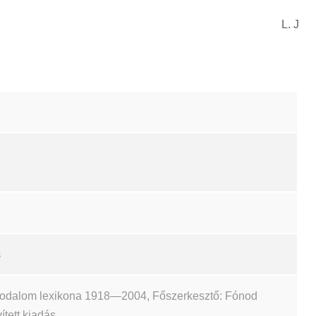
L. J
s
irodalom lexikona 1918—2004, Főszerkesztő: Fónod
ített kiadás.