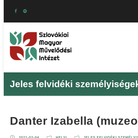
Jeles felvidéki személyisége
Danter Izabella (muzeo
2021-02-04
HELYI
JELES FELVIDÉKI SZEMÉLY