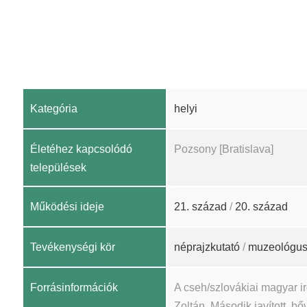
Kategória
helyi
Életéhez kapcsolódó
Pozsony [Bratislava]
települések
Működési ideje
21. század
/
20. század
Tevékenységi kör
néprajzkutató
/
muzeológu
Forrásinformációk
A cseh/szlovákiai magyar 
Zoltán, Második javított, bőv