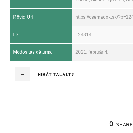
Rövid Url
https://csemadok.sk/?p=12
ID
124814
Módosítás dátuma
2021. február 4.
HIBÁT TALÁLT?
0
SHARE