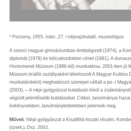
* Pozsony, 1955. márc. 27. / néprajzkutató, muzeológus
A szenci magyar gimnáziumban érettségizett (1974), a K
diplomát (1978) és bölcsészdoktori címet (1981). A dunas
Honismereti Múzeum (1986-tól) munkatársa. 2001-ben jó fé
Múzeum önálló osztályaként létrehozott A Magyar Kultúra
munkatársként) meghatározó szerepet vállalt a po.-i Magy
(2003).
–
A népi gyógyászat kutatásán kívül a zsákmányol
végzett jelentősebb kutatásokat. Cikkei, tanulmányai haz
évkönyvekben, tanulmánykötetekben jelennek meg.
Művek
:
Népi gyógyászat a Kisalföld északi részén, Komá
(szerk.), Dsz. 2002.