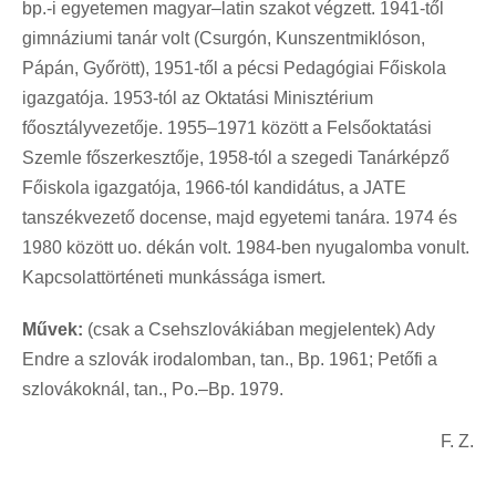
bp.-i egyetemen magyar–latin szakot végzett. 1941-től
gimnáziumi tanár volt (Csurgón, Kunszentmiklóson,
Pápán, Győrött), 1951-től a pécsi Pedagógiai Főiskola
igazgatója. 1953-tól az Oktatási Minisztérium
főosztályvezetője. 1955–1971 között a Felsőoktatási
Szemle főszerkesztője, 1958-tól a szegedi Tanárképző
Főiskola igazgatója, 1966-tól kandidátus, a JATE
tanszékvezető docense, majd egyetemi tanára. 1974 és
1980 között uo. dékán volt. 1984-ben nyugalomba vonult.
Kapcsolattörténeti munkássága ismert.
Művek:
(csak a Csehszlovákiában megjelentek) Ady
Endre a szlovák irodalomban, tan., Bp. 1961; Petőfi a
szlovákoknál, tan., Po.–Bp. 1979.
F. Z.