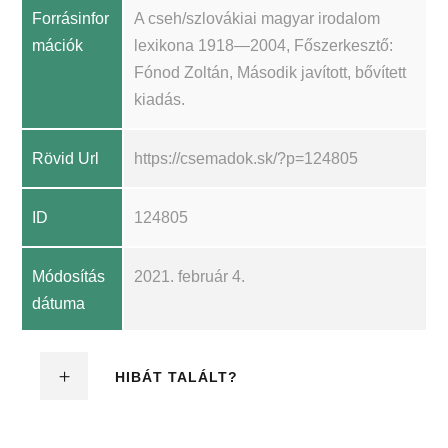
Forrásinfor
A cseh/szlovákiai magyar irodalom
mációk
lexikona 1918—2004, Főszerkesztő:
Fónod Zoltán, Második javított, bővített
kiadás.
Rövid Url
https://csemadok.sk/?p=124805
ID
124805
Módosítás
2021. február 4.
dátuma
HIBÁT TALÁLT?