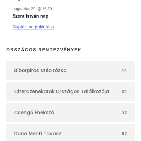
k
augusztus 20. @ 16:30
n
Szent István nap
Naptár megtekintése
a
p
ORSZÁGOS RENDEZVÉNYEK
t
Bíborpiros szép rózsa
44
á
r
Citerazenekarok Országos Találkozója
34
Csengő Énekszó
32
Duna Menti Tavasz
97