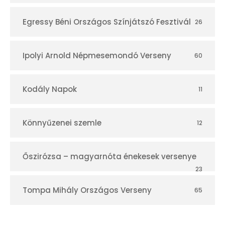
Egressy Béni Országos Színjátszó Fesztivál
26
Ipolyi Arnold Népmesemondó Verseny
60
Kodály Napok
11
Könnyűzenei szemle
12
Őszirózsa – magyarnóta énekesek versenye
23
Tompa Mihály Országos Verseny
65