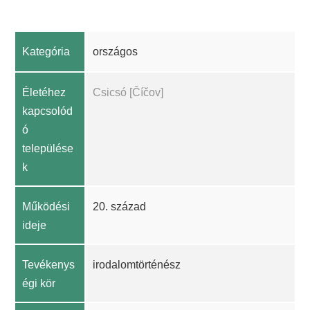
Kategória
országos
Életéhez
Csicsó [Číčov]
kapcsolód
ó
települése
k
Működési
20. század
ideje
Tevékenys
irodalomtörténész
égi kör