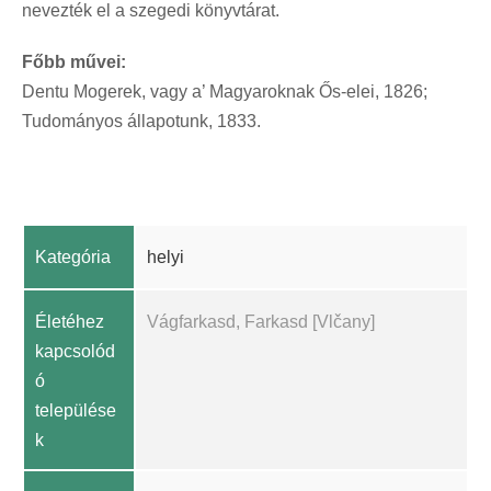
nevezték el a szegedi könyvtárat.
Főbb művei:
Dentu Mogerek, vagy a’ Magyaroknak Ős-elei, 1826;
Tudományos állapotunk, 1833.
Kategória
helyi
Életéhez
Vágfarkasd, Farkasd [Vlčany]
kapcsolód
ó
települése
k