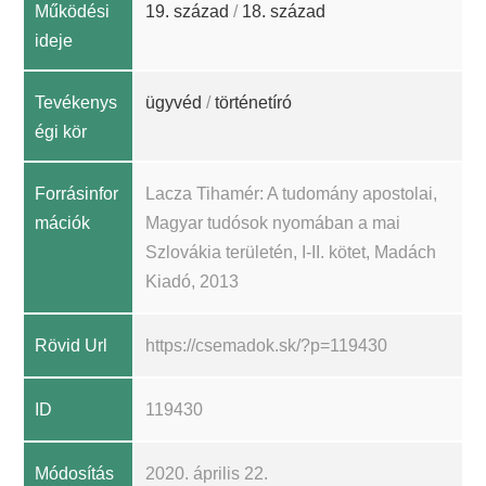
Működési
19. század
/
18. század
ideje
Tevékenys
ügyvéd
/
történetíró
égi kör
Forrásinfor
Lacza Tihamér: A tudomány apostolai,
mációk
Magyar tudósok nyomában a mai
Szlovákia területén, I-II. kötet, Madách
Kiadó, 2013
Rövid Url
https://csemadok.sk/?p=119430
ID
119430
Módosítás
2020. április 22.