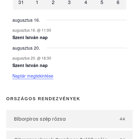
31
1
2
3
4
5
6
n
y
augusztus 16.
augusztus 16. @ 11:00
e
Szent István nap
augusztus 20.
k
augusztus 20. @ 16:30
n
Szent István nap
Naptár megtekintése
a
p
ORSZÁGOS RENDEZVÉNYEK
t
Bíborpiros szép rózsa
44
á