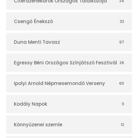
r
Citerazenekarok Országos Találkozója
34
Csengő Énekszó
32
Duna Menti Tavasz
97
Egressy Béni Országos Színjátszó Fesztivál
26
Ipolyi Arnold Népmesemondó Verseny
60
Kodály Napok
11
Könnyűzenei szemle
12