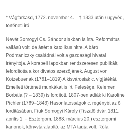
* Vágfarkasd, 1772. november 4. – † 1833 után / ügyvéd,
történeti író
Nevét Somogyi Cs. Sándor alakban is írta. Református
vallású volt, de áttért a katolikus hitre. A báró
Podmaniczky családnál volt a gazdasági hivatal
irányítója. A korabeli lapokban rendszeresen publikált,
lefordította a kor divatos szerzőjének, August von
Kotzebuenak (1761–1819) A kisvárosiak c. vígjátékát.
Emellett történeti munkákat is írt. Felesége, Kelemen
Borbála (? – 1839) is fordított, 1807-ben adták ki Karoline
Pichler (1769–1843) Hasonlatosságok c. regényét az ő
fordításában. Fiuk Somogyi Károly (Tiszaföldvár, 1811.
április 1. – Esztergom, 1888. március 20.) esztergomi
kanonok, könyvtáralapító, az MTA tagja volt. Róla