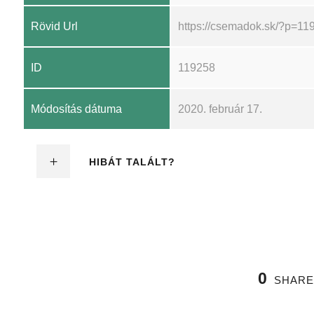
Rövid Url
https://csemadok.sk/?p=11
ID
119258
Módosítás dátuma
2020. február 17.
HIBÁT TALÁLT?
0
SHARE