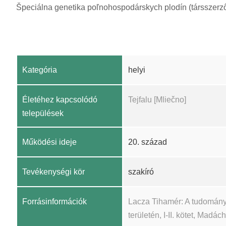
Špeciálna genetika poľnohospodárskych plodín (társszerző
Kategória
helyi
Életéhez kapcsolódó
Tejfalu [Mliečno]
települések
Működési ideje
20. század
Tevékenységi kör
szakíró
Forrásinformációk
Lacza Tihamér: A tudomány
területén, I-II. kötet, Madá