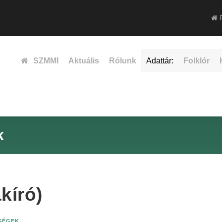
F
SZMMI
Aktuális
Rólunk
Adattár:
Folklór
k
kíró)
ISÉGEK