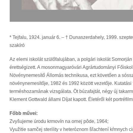
* Tejfalu, 1924. január 6. – † Dunaszerdahely, 1999. szep
szakíró
Az elemi iskolát szülőfalujában, a polgári iskolát Somorjá
érettségizett. A mosonmagyaróvári Agrártudományi Főisko
Növénynemesítő Állomás technikusa, ezt követően a sóssz
növénynemesítője, 1982 és 1992 között vezetője. Kutatási
terméshozamának vizsgálata. Öt búzafajtát, négy új takarmá
Klement Gottwald állami Díjat kapott. Életéről két portréfi
Főbb művei:
Zvyšujeme úrodu krmovín na ornej pôde, 1964;
Využitie samčej sterility v heteróznom šľachtení kŕmnych c