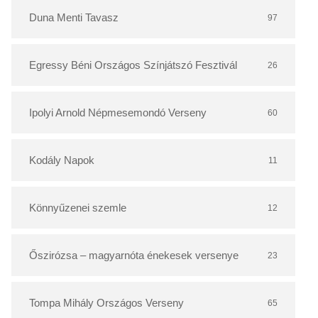
r
Duna Menti Tavasz
97
Egressy Béni Országos Színjátszó Fesztivál
26
Ipolyi Arnold Népmesemondó Verseny
60
Kodály Napok
11
Könnyűzenei szemle
12
Őszirózsa – magyarnóta énekesek versenye
23
Tompa Mihály Országos Verseny
65