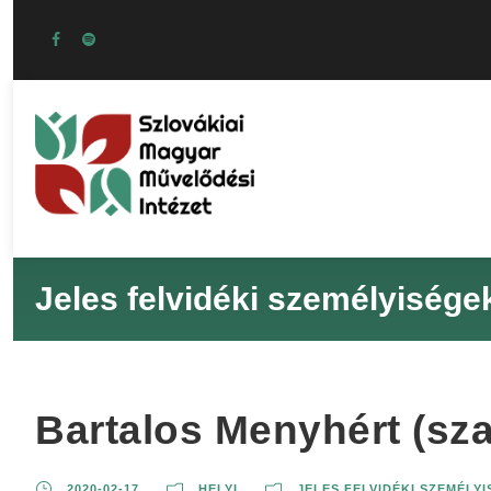
Jeles felvidéki személyisége
Bartalos Menyhért (sza
2020-02-17
HELYI
JELES FELVIDÉKI SZEMÉLY