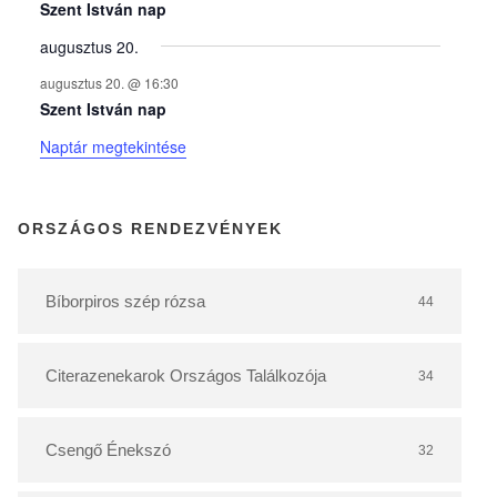
y
Szent István nap
augusztus 20.
e
augusztus 20. @ 16:30
Szent István nap
k
Naptár megtekintése
n
ORSZÁGOS RENDEZVÉNYEK
a
Bíborpiros szép rózsa
44
p
Citerazenekarok Országos Találkozója
34
t
á
Csengő Énekszó
32