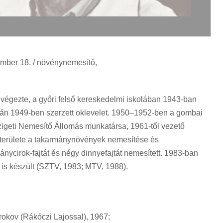
tember 18. / növénynemesítő,
n végezte, a győri felső kereskedelmi iskolában 1943-ban
lán 1949-ben szerzett oklevelet. 1950–1952-ben a gombai
igeti Nemesítő Állomás munkatársa, 1961-től vezető
 területe a takarmánynövények nemesítése és
nycirok-fajtát és négy dinnyefajtát nemesített. 1983-ban
lm is készült (SZTV, 1983; MTV, 1988).
irokov (Rákóczi Lajossal), 1967;