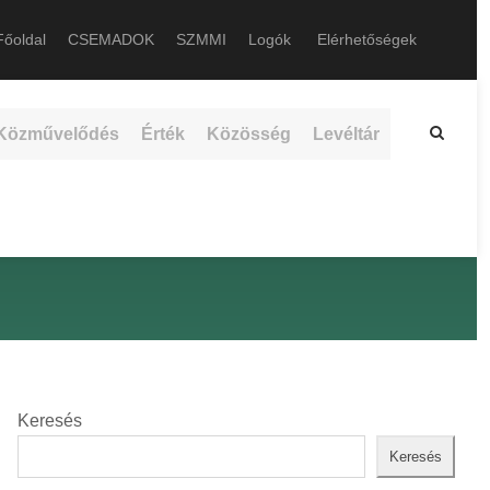
őoldal
CSEMADOK
SZMMI
Logók
Elérhetőségek
Közművelődés
Érték
Közösség
Levéltár
Keresés
Keresés