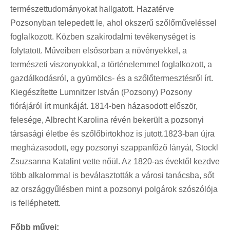
természettudományokat hallgatott. Hazatérve
Pozsonyban telepedett le, ahol okszerű szőlőműveléssel
foglalkozott. Közben szakirodalmi tevékenységet is
folytatott. Műveiben elsősorban a növényekkel, a
természeti viszonyokkal, a történelemmel foglalkozott, a
gazdálkodásról, a gyümölcs- és a szőlőtermesztésről írt.
Kiegészítette Lumnitzer István (Pozsony) Pozsony
flórájáról írt munkáját. 1814-ben házasodott először,
felesége, Albrecht Karolina révén bekerült a pozsonyi
társasági életbe és szőlőbirtokhoz is jutott.1823-ban újra
megházasodott, egy pozsonyi szappanfőző lányát, Stockl
Zsuzsanna Katalint vette nőül. Az 1820-as évektől kezdve
több alkalommal is beválasztották a városi tanácsba, sőt
az országgyűlésben mint a pozsonyi polgárok szószólója
is felléphetett.
Főbb művei: