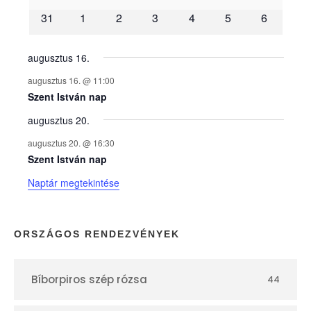
31
1
2
3
4
5
6
n
y
augusztus 16.
augusztus 16. @ 11:00
e
Szent István nap
augusztus 20.
k
augusztus 20. @ 16:30
n
Szent István nap
Naptár megtekintése
a
p
ORSZÁGOS RENDEZVÉNYEK
t
Bíborpiros szép rózsa
44
á