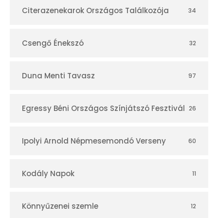
r
Citerazenekarok Országos Találkozója
34
Csengő Énekszó
32
Duna Menti Tavasz
97
Egressy Béni Országos Színjátszó Fesztivál
26
Ipolyi Arnold Népmesemondó Verseny
60
Kodály Napok
11
Könnyűzenei szemle
12