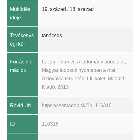
Működési
19. század
/
18. század
ideje
Tevékenys
tanácsos
égi kör
Forrásinfor
Lacza Tihamér: A tudomány apostolai,
mációk
Magyar tudósok nyomában a mai
Szlovákia területén, I-II. kötet, Madách
Kiadó, 2013
Rövid Url
https://csemadok.sk/?p=116316
ID
116316