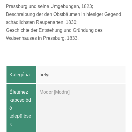
Pressburg und seine Umgebungen, 1823;
Beschreibung der den Obstbäumen in hiesiger Gegend
schädlichsten Raupenarten, 1830;
Geschichte der Entstehung und Gründung des
Waisenhauses in Pressburg, 1833.
Kategória
helyi
Életéhez
Modor [Modra]
kapcsolód
ó
települése
k