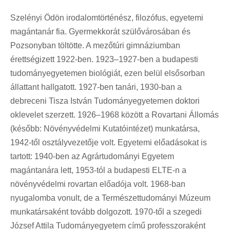
Szelényi Ödön irodalomtörténész, filozófus, egyetemi
magántanár fia. Gyermekkorát szülővárosában és
Pozsonyban töltötte. A mezőtúri gimnáziumban
érettségizett 1922-ben. 1923–1927-ben a budapesti
tudományegyetemen biológiát, ezen belül elsősorban
állattant hallgatott. 1927-ben tanári, 1930-ban a
debreceni Tisza István Tudományegyetemen doktori
oklevelet szerzett. 1926–1968 között a Rovartani Állomás
(később: Növényvédelmi Kutatóintézet) munkatársa,
1942-től osztályvezetője volt. Egyetemi előadásokat is
tartott: 1940-ben az Agrártudományi Egyetem
magántanára lett, 1953-tól a budapesti ELTE-n a
növényvédelmi rovartan előadója volt. 1968-ban
nyugalomba vonult, de a Természettudományi Múzeum
munkatársaként tovább dolgozott. 1970-től a szegedi
József Attila Tudományegyetem című professzoraként