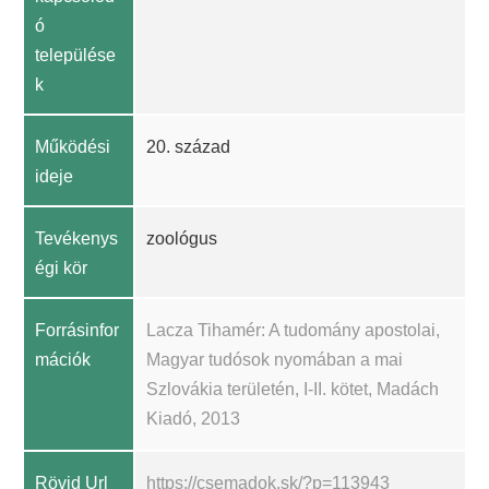
ó
települése
k
Működési
20. század
ideje
Tevékenys
zoológus
égi kör
Forrásinfor
Lacza Tihamér: A tudomány apostolai,
mációk
Magyar tudósok nyomában a mai
Szlovákia területén, I-II. kötet, Madách
Kiadó, 2013
Rövid Url
https://csemadok.sk/?p=113943