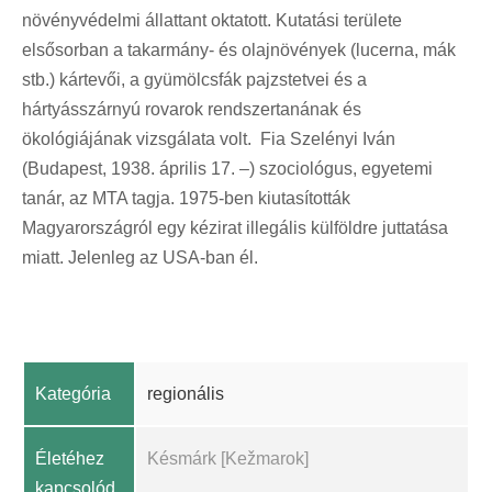
növényvédelmi állattant oktatott. Kutatási területe
elsősorban a takarmány- és olajnövények (lucerna, mák
stb.) kártevői, a gyümölcsfák pajzstetvei és a
hártyásszárnyú rovarok rendszertanának és
ökológiájának vizsgálata volt. Fia Szelényi Iván
(Budapest, 1938. április 17. –) szociológus, egyetemi
tanár, az MTA tagja. 1975-ben kiutasították
Magyarországról egy kézirat illegális külföldre juttatása
miatt. Jelenleg az USA-ban él.
Kategória
regionális
Életéhez
Késmárk [Kežmarok]
kapcsolód