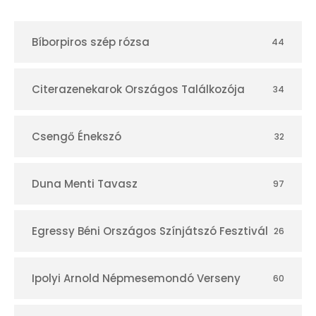
t
Bíborpiros szép rózsa
44
á
r
Citerazenekarok Országos Találkozója
34
Csengő Énekszó
32
Duna Menti Tavasz
97
Egressy Béni Országos Színjátszó Fesztivál
26
Ipolyi Arnold Népmesemondó Verseny
60