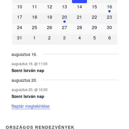
e
10
11
12
13
14
15
16
m
17
18
19
20
21
22
23
é
24
25
26
27
28
29
30
31
1
2
3
4
5
6
n
y
augusztus 16.
augusztus 16. @ 11:00
e
Szent István nap
augusztus 20.
k
augusztus 20. @ 16:30
n
Szent István nap
Naptár megtekintése
a
p
ORSZÁGOS RENDEZVÉNYEK