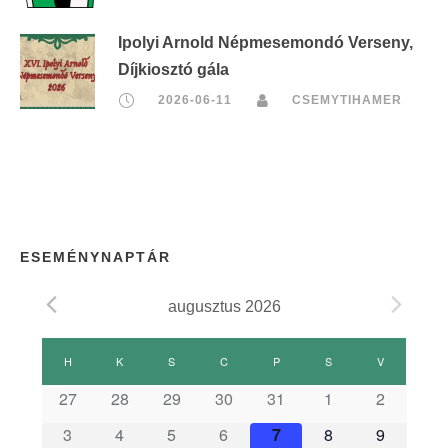
Ipolyi Arnold Népmesemondó Verseny,
Díjkiosztó gála
2026-06-11
CSEMYTIHAMER
ESEMÉNYNAPTÁR
augusztus 2026
E
H
HÉTFŐ
K
KEDD
S
SZERDA
C
CSÜTÖRTÖK
P
PÉNTEK
S
SZOMBAT
V
VASÁRNAP
s
27
28
29
30
31
1
2
3
4
5
6
7
8
9