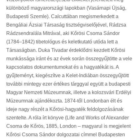
különböző magyarországi lapokban (Vasárnapi Újság,
Budapesti Szemle). Calcuttában megismerkedett a
Bengáliai Ázsiai Társaság tisztségviselőjével, Rádzsa
Rádzsendralála Mitrával, aki Kőrösi Csoma Sándor
(1784–1842) tibetológus és keletkutató utóda lett a
Társaságban. Duka Tivadar érdeklődni kezdett Kőrösi
munkássága iránt és az évek során összegyűjtötte a vele
kapcsolatos dokumentumokat és a hagyatékát is. A
gyűjteményt, kiegészítve a Kelet-Indiában összegyűjtött
további mintegy ezer értékes tárggyal együtt a budapesti
Magyar Nemzeti Múzeumnak, illetve a kolozsvári Erdélyi
Múzeumnak ajándékozta. 1874-től Londonban élt és
ideje nagy részét a Kőrösi-hagyaték feldolgozásának
szentelte. A róla írt könyve (Life and Works of Alexander
Csoma de Kőrös, 1885, London – magyarul is megjelent
Kőrösi Csoma Sándor dolgozatai címmel Budapesten