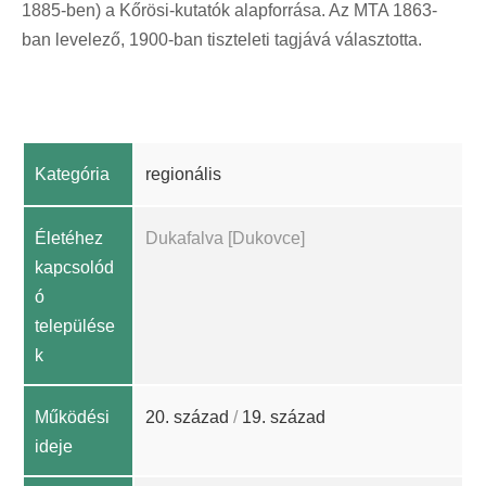
1885-ben) a Kőrösi-kutatók alapforrása. Az MTA 1863-
ban levelező, 1900-ban tiszteleti tagjává választotta.
Kategória
regionális
Életéhez
Dukafalva [Dukovce]
kapcsolód
ó
települése
k
Működési
20. század
/
19. század
ideje