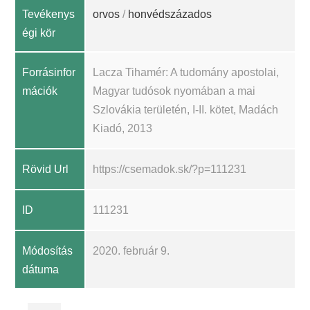
Tevékenys
orvos
/
honvédszázados
égi kör
Forrásinfor
Lacza Tihamér: A tudomány apostolai,
mációk
Magyar tudósok nyomában a mai
Szlovákia területén, I-II. kötet, Madách
Kiadó, 2013
Rövid Url
https://csemadok.sk/?p=111231
ID
111231
Módosítás
2020. február 9.
dátuma