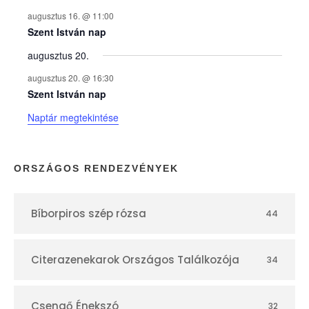
y
augusztus 16. @ 11:00
e
Szent István nap
augusztus 20.
k
augusztus 20. @ 16:30
n
Szent István nap
Naptár megtekintése
a
p
ORSZÁGOS RENDEZVÉNYEK
t
Bíborpiros szép rózsa
44
á
r
Citerazenekarok Országos Találkozója
34
Csengő Énekszó
32