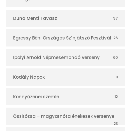
Duna Menti Tavasz
97
Egressy Béni Országos Színjátszó Fesztivál
26
Ipolyi Arnold Népmesemondó Verseny
60
Kodály Napok
11
Könnyűzenei szemle
12
Őszirózsa – magyarnóta énekesek versenye
23