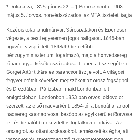
* Dukafalva, 1825. június 22. – † Bournemouth, 1908.
május 5. / orvos, honvédszázados, az MTA tiszteleti tagja
Középiskolai tanulmányait Sárospatakon és Eperjesen
végezte, a pesti egyetemen jogot hallgatott. 1846-ban
ügyvédi vizsgát tett, 1848/49-ben előbb
pénzügyminisztériumi fogalmazó, majd a honvédsereg
főhadnagya, később századosa. Ebben a tisztségében
Görgei Artúr titkára és parancsőr tisztje volt. A világosi
fegyverletételt követően megszökött az orosz fogságból
és Drezdában, Párizsban, majd Londonban élt
emigrációban. Londonban 1853-ban orvosi oklevelet
szerzett, az első magyarként. 1854-től a bengáliai angol
hadsereg katonaorvosa, később az egyik terület főorvosa
lett és behatóbban kezdett el foglalkozni Indiával. Az
országról, az ottani szokásokról, természeti és éghajlati
viszonyokról ismeretterjesztő cikkeket jelentetett meg