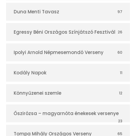
Duna Menti Tavasz
97
Egressy Béni Országos Színjátszó Fesztivál
26
Ipolyi Arnold Népmesemondó Verseny
60
Kodály Napok
11
Könnyűzenei szemle
12
Őszirózsa – magyarnóta énekesek versenye
23
Tompa Mihály Országos Verseny
65