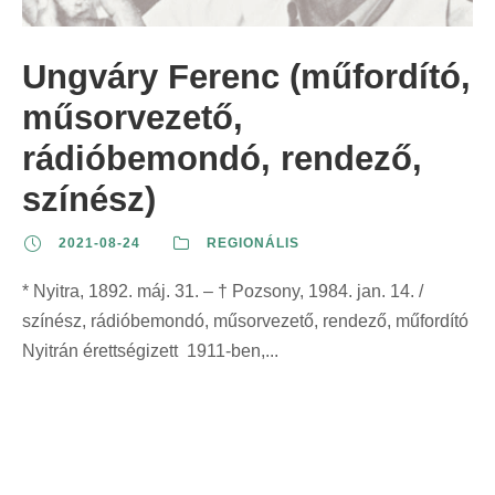
z
t
t
r
e
:
:
i
Ungváry Ferenc (műfordító,
r
n
i
műsorvezető,
t
n
:
rádióbemondó, rendező,
t
színész)
:
2021-08-24
REGIONÁLIS
* Nyitra, 1892. máj. 31. – † Pozsony, 1984. jan. 14. /
színész, rádióbemondó, műsorvezető, rendező, műfordító
Nyitrán érettségizett 1911-ben,...