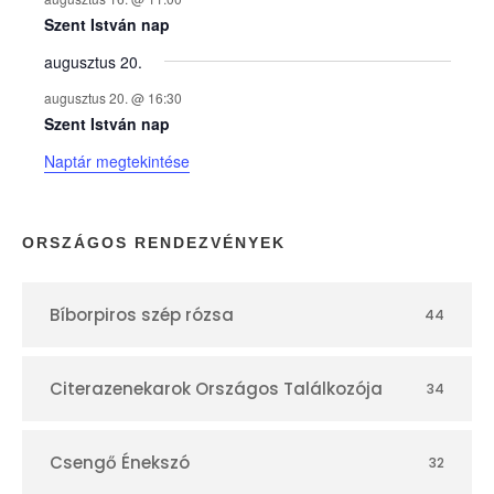
e
Szent István nap
augusztus 20.
k
augusztus 20. @ 16:30
n
Szent István nap
Naptár megtekintése
a
p
ORSZÁGOS RENDEZVÉNYEK
t
Bíborpiros szép rózsa
44
á
r
Citerazenekarok Országos Találkozója
34
Csengő Énekszó
32