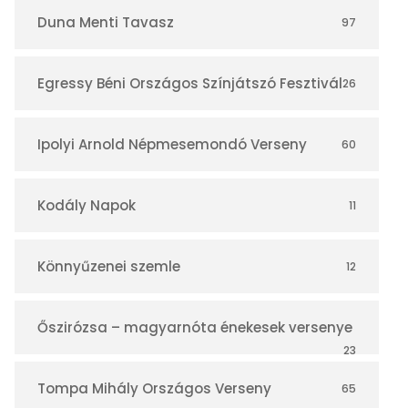
r
Duna Menti Tavasz
97
Egressy Béni Országos Színjátszó Fesztivál
26
Ipolyi Arnold Népmesemondó Verseny
60
Kodály Napok
11
Könnyűzenei szemle
12
Őszirózsa – magyarnóta énekesek versenye
23
Tompa Mihály Országos Verseny
65