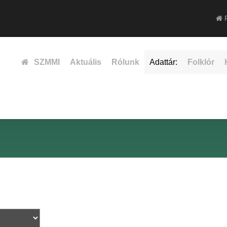
F
SZMMI
Aktuális
Rólunk
Adattár:
Folklór