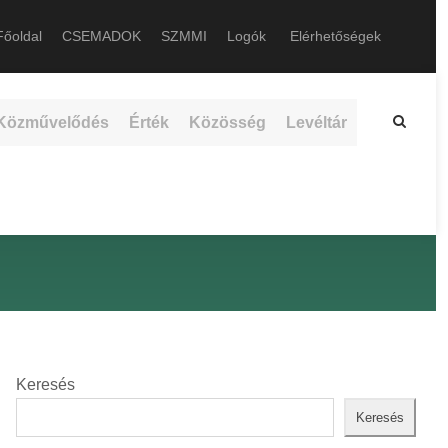
őoldal
CSEMADOK
SZMMI
Logók
Elérhetőségek
Közművelődés
Érték
Közösség
Levéltár
Keresés
Keresés