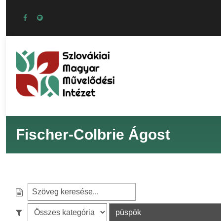
Fischer-Colbrie Ágost
S
e
S
S
a