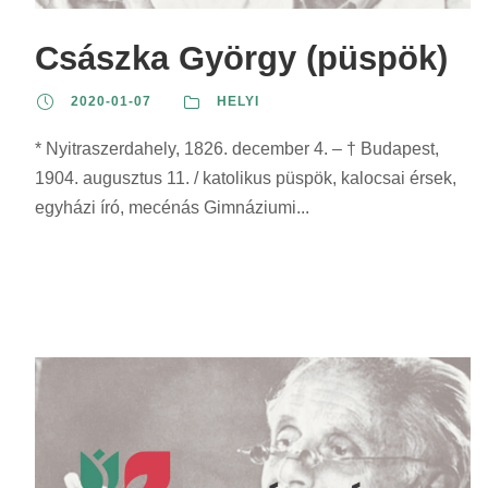
z
r
r
s
e
i
i
z
Császka György (püspök)
r
n
n
e
i
2020-01-07
HELYI
t
t
r
n
:
:
i
* Nyitraszerdahely, 1826. december 4. – † Budapest,
t
n
1904. augusztus 11. / katolikus püspök, kalocsai érsek,
:
t
egyházi író, mecénás Gimnáziumi...
: