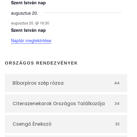
y
Szent István nap
augusztus 20.
e
augusztus 20. @ 16:30
Szent István nap
k
Naptár megtekintése
n
ORSZÁGOS RENDEZVÉNYEK
a
Bíborpiros szép rózsa
44
p
Citerazenekarok Országos Találkozója
34
t
á
Csengő Énekszó
32