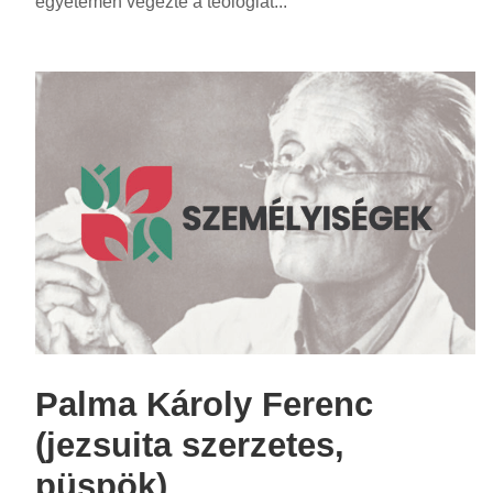
egyetemen végezte a teológiát...
Palma Károly Ferenc
(jezsuita szerzetes,
püspök)