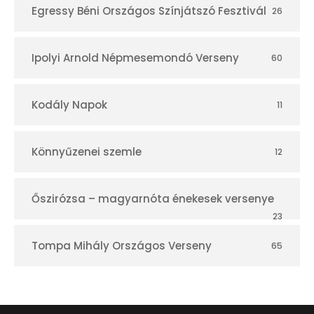
Egressy Béni Országos Színjátszó Fesztivál
26
Ipolyi Arnold Népmesemondó Verseny
60
Kodály Napok
11
Könnyűzenei szemle
12
Őszirózsa – magyarnóta énekesek versenye
23
Tompa Mihály Országos Verseny
65