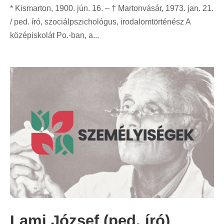
* Kismarton, 1900. jún. 16. – † Martonvásár, 1973. jan. 21.
/ ped. író, szociálpszichológus, irodalomtörténész A
középiskolát Po.-ban, a...
Lami József (ped. író)