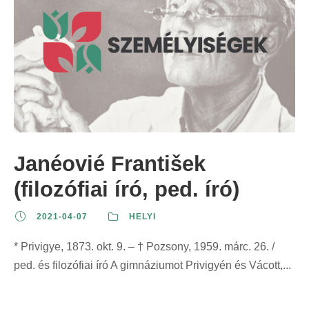
Janéovié František
(filozófiai író, ped. író)
2021-04-07
HELYI
* Privigye, 1873. okt. 9. – † Pozsony, 1959. márc. 26. /
ped. és filozófiai író A gimnáziumot Privigyén és Vácott,...