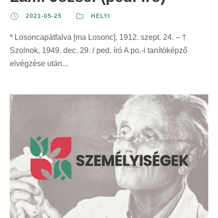
2021-05-25
HELYI
* Losoncapátfalva [ma Losonc], 1912. szept. 24. – †
Szolnok, 1949. dec. 29. / ped. író A po.-i tanítóképző
elvégzése után...