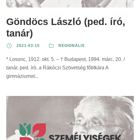
z
t
t
r
e
:
:
i
Göndöcs László (ped. író,
r
n
i
tanár)
t
n
:
2021-03-15
REGIONÁLIS
t
:
* Losonc, 1912. okt. 5. – † Budapest, 1994. márc. 20. /
tanár, ped. író, a Rákóczi Szövetség főtitkára A
gimnáziumot...