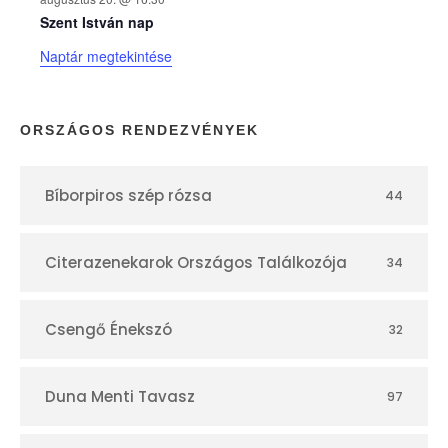
n
Szent István nap
Naptár megtekintése
a
p
ORSZÁGOS RENDEZVÉNYEK
t
Bíborpiros szép rózsa
44
á
r
Citerazenekarok Országos Találkozója
34
Csengő Énekszó
32
Duna Menti Tavasz
97