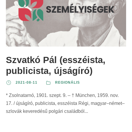
Szvatkó Pál (esszéista,
publicista, újságíró)
2021-08-11
REGIONÁLIS
* Zsolnatarnó, 1901. szept. 9. – † München, 1959. nov.
17. / újságíró, publicista, esszéista Régi, magyar–német–
szlovák keveredésű polgári családból...