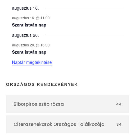
y
augusztus 16.
augusztus 16. @ 11:00
e
Szent István nap
augusztus 20.
k
augusztus 20. @ 16:30
n
Szent István nap
Naptár megtekintése
a
p
ORSZÁGOS RENDEZVÉNYEK
t
Bíborpiros szép rózsa
44
á
r
Citerazenekarok Országos Találkozója
34