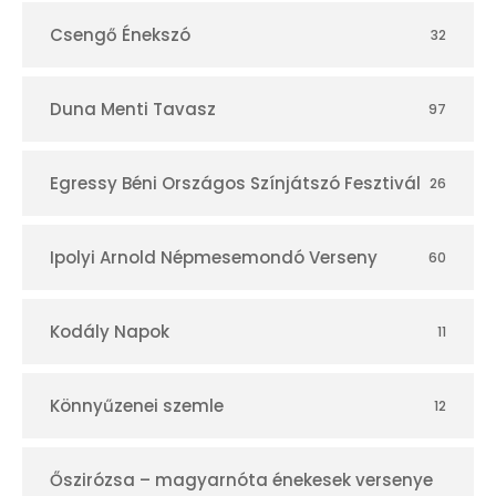
Csengő Énekszó
32
Duna Menti Tavasz
97
Egressy Béni Országos Színjátszó Fesztivál
26
Ipolyi Arnold Népmesemondó Verseny
60
Kodály Napok
11
Könnyűzenei szemle
12
Őszirózsa – magyarnóta énekesek versenye