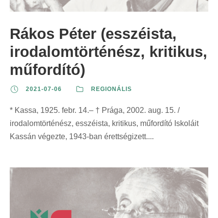
z
t
t
r
e
:
:
i
Rákos Péter (esszéista,
r
n
i
irodalomtörténész, kritikus,
t
n
:
műfordító)
t
:
2021-07-06
REGIONÁLIS
* Kassa, 1925. febr. 14.– † Prága, 2002. aug. 15. /
irodalomtörténész, esszéista, kritikus, műfordító Iskoláit
Kassán végezte, 1943-ban érettségizett....