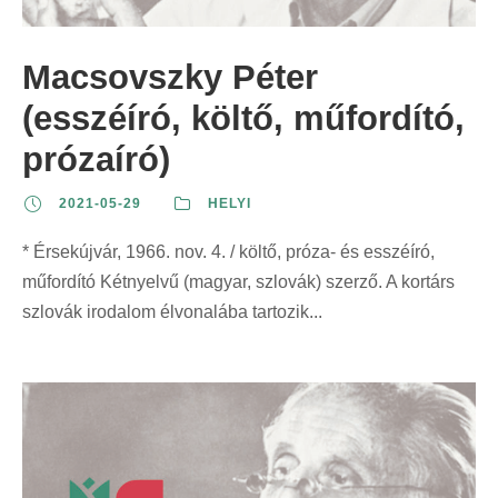
z
t
t
r
e
:
:
i
Macsovszky Péter
r
n
i
(esszéíró, költő, műfordító,
t
n
:
prózaíró)
t
:
2021-05-29
HELYI
* Érsekújvár, 1966. nov. 4. / költő, próza- és esszéíró,
műfordító Kétnyelvű (magyar, szlovák) szerző. A kortárs
szlovák irodalom élvonalába tartozik...