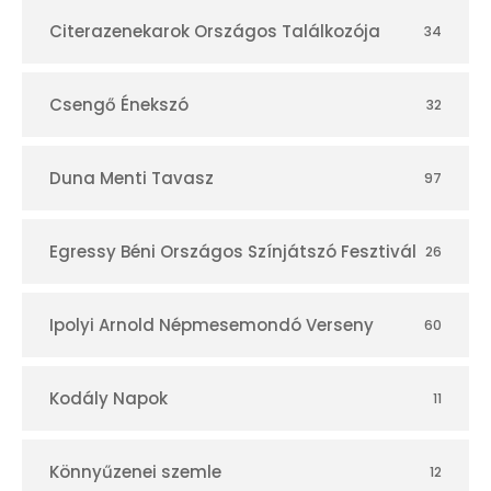
r
Citerazenekarok Országos Találkozója
34
Csengő Énekszó
32
Duna Menti Tavasz
97
Egressy Béni Országos Színjátszó Fesztivál
26
Ipolyi Arnold Népmesemondó Verseny
60
Kodály Napok
11
Könnyűzenei szemle
12