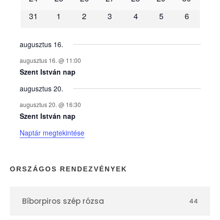
é
31
1
2
3
4
5
6
n
y
augusztus 16.
augusztus 16. @ 11:00
e
Szent István nap
augusztus 20.
k
augusztus 20. @ 16:30
n
Szent István nap
Naptár megtekintése
a
p
ORSZÁGOS RENDEZVÉNYEK
t
Bíborpiros szép rózsa
44
á