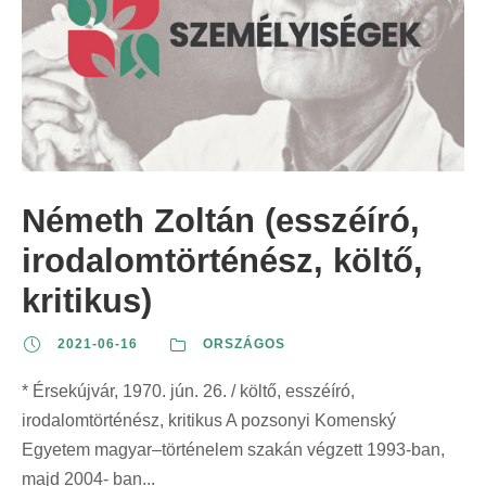
Németh Zoltán (esszéíró,
irodalomtörténész, költő,
kritikus)
2021-06-16
ORSZÁGOS
* Érsekújvár, 1970. jún. 26. / költő, esszéíró,
irodalomtörténész, kritikus A pozsonyi Komenský
Egyetem magyar–történelem szakán végzett 1993-ban,
majd 2004- ban...