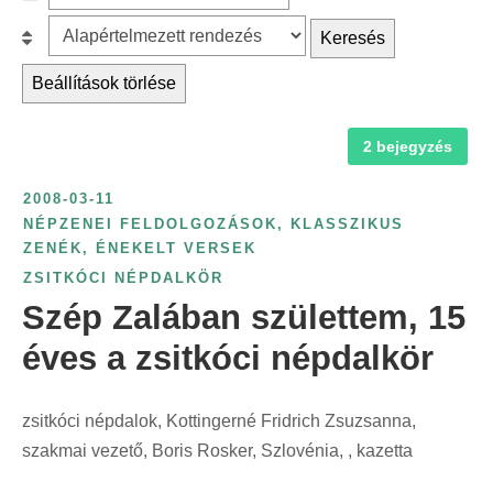
c
z
r
B
Keresés
h
ű
é
e
f
r
Beállítások törlése
s
s
o
é
k
o
r
s
a
2 bejegyzés
r
:
é
t
o
v
2008-03-11
e
l
s
NÉPZENEI FELDOLGOZÁSOK, KLASSZIKUS
g
á
ZENÉK, ÉNEKELT VERSEK
z
ó
s
ZSITKÓCI NÉPDALKÖR
á
r
:
Szép Zalában születtem, 15
m
i
s
éves a zsitkóci népdalkör
a
z
s
e
z
zsitkóci népdalok, Kottingerné Fridrich Zsuzsanna,
r
e
szakmai vezető, Boris Rosker, Szlovénia, , kazetta
i
r
n