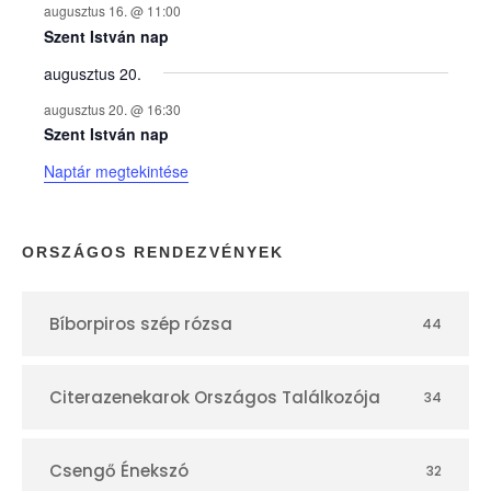
augusztus 16. @ 11:00
e
Szent István nap
augusztus 20.
k
augusztus 20. @ 16:30
n
Szent István nap
Naptár megtekintése
a
p
ORSZÁGOS RENDEZVÉNYEK
t
Bíborpiros szép rózsa
44
á
r
Citerazenekarok Országos Találkozója
34
Csengő Énekszó
32