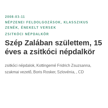
i
t
n
:
t
2008-03-11
:
NÉPZENEI FELDOLGOZÁSOK, KLASSZIKUS
ZENÉK, ÉNEKELT VERSEK
ZSITKÓCI NÉPDALKÖR
Szép Zalában születtem, 15
éves a zsitkóci népdalkör
zsitkóci népdalok, Kottingerné Fridrich Zsuzsanna,
szakmai vezető, Boris Rosker, Szlovénia, , CD