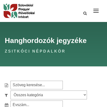
Hanghordozók jegyzéke
ZSITKÓCI NÉPDALKÖR
S
e
S
a
z
r
S
ű