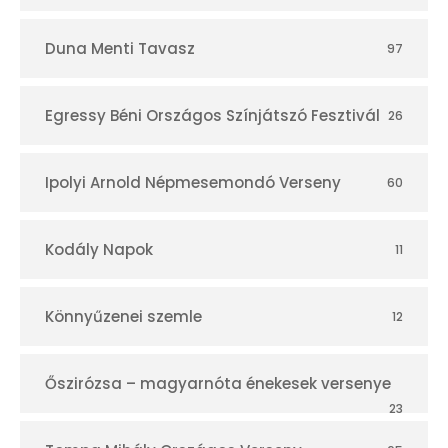
Duna Menti Tavasz
97
Egressy Béni Országos Színjátszó Fesztivál
26
Ipolyi Arnold Népmesemondó Verseny
60
Kodály Napok
11
Könnyűzenei szemle
12
Őszirózsa – magyarnóta énekesek versenye
23