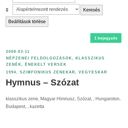
c
z
r
B
Keresés
h
ű
é
e
f
r
Beállítások törlése
s
s
o
é
k
o
r
s
a
1 bejegyzés
r
:
é
t
o
v
2008-03-11
e
l
s
NÉPZENEI FELDOLGOZÁSOK, KLASSZIKUS
g
á
ZENÉK, ÉNEKELT VERSEK
z
ó
s
1994
,
SZIMFONIKUS ZENEKAR
,
VEGYESKAR
á
r
:
Hymnus – Szózat
m
i
s
a
z
klasszikus zene, Magyar Himnusz, Szózat, , Hungaroton,
s
e
Budapest, , kazetta
z
r
e
i
r
n