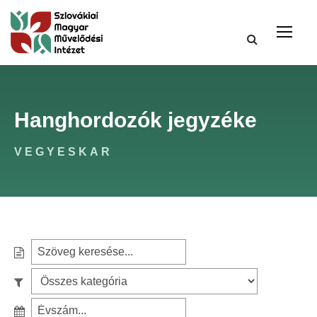
Hanghordozók jegyzéke
VEGYESKAR
S
e
S
a
z
r
S
ű