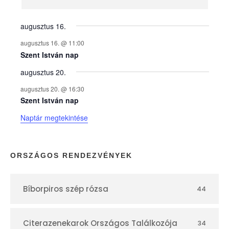
n
y
augusztus 16.
augusztus 16. @ 11:00
e
Szent István nap
augusztus 20.
k
augusztus 20. @ 16:30
n
Szent István nap
Naptár megtekintése
a
p
ORSZÁGOS RENDEZVÉNYEK
t
Bíborpiros szép rózsa
44
á
r
Citerazenekarok Országos Találkozója
34