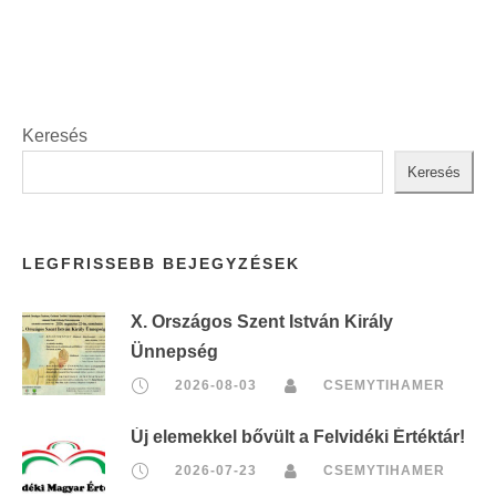
i
t
n
:
t
:
Keresés
Keresés
LEGFRISSEBB BEJEGYZÉSEK
X. Országos Szent István Király
Ünnepség
2026-08-03
CSEMYTIHAMER
Új elemekkel bővült a Felvidéki Értéktár!
2026-07-23
CSEMYTIHAMER