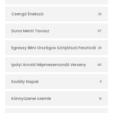
Csengő Énekszó
32
Duna Menti Tavasz
97
Egressy Béni Országos Színjátszó Fesztivál
26
Ipolyi Arnold Népmesemondó Verseny
60
Kodály Napok
11
Könnyűzenei szemle
12