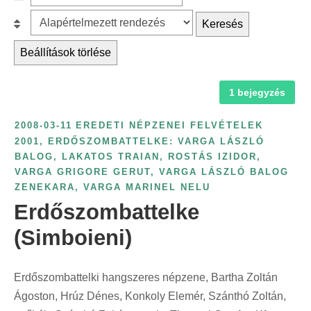
c
z
r
B
Keresés
h
ű
é
e
f
r
Beállítások törlése
s
s
o
é
k
o
r
s
a
1 bejegyzés
r
:
é
t
o
v
2008-03-11
EREDETI NÉPZENEI FELVÉTELEK
e
l
s
2001
,
ERDŐSZOMBATTELKE: VARGA LÁSZLÓ
g
á
BALOG
,
LAKATOS TRAIAN
,
ROSTÁS IZIDOR
,
z
ó
s
VARGA GRIGORE GERUT
,
VARGA LÁSZLÓ BALOG
á
r
:
ZENEKARA
,
VARGA MARINEL NELU
m
i
Erdőszombattelke
s
a
(Simboieni)
z
s
e
z
r
Erdőszombattelki hangszeres népzene, Bartha Zoltán
e
i
Ágoston, Hrúz Dénes, Konkoly Elemér, Szánthó Zoltán,
r
n