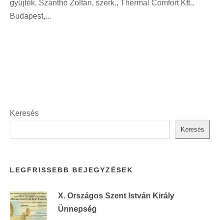
gyűjték, Szánthó Zoltán, szerk., Thermal Comfort Kft.,
i
t
Budapest,...
n
:
t
:
Keresés
Keresés
LEGFRISSEBB BEJEGYZÉSEK
X. Országos Szent István Király
Ünnepség