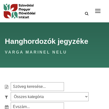
Hanghordozók jegyzéke
VARGA MARINEL NELU
S
e
S
a
z
r
S
ű