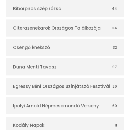
t
Bíborpiros szép rózsa
44
á
r
Citerazenekarok Országos Találkozója
34
Csengő Énekszó
32
Duna Menti Tavasz
97
Egressy Béni Országos Színjátszó Fesztivál
26
Ipolyi Arnold Népmesemondó Verseny
60
Kodály Napok
11