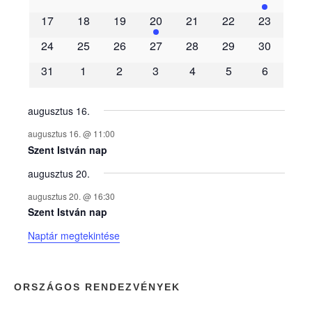
m
17
18
19
20
21
22
23
é
24
25
26
27
28
29
30
31
1
2
3
4
5
6
n
y
augusztus 16.
augusztus 16. @ 11:00
e
Szent István nap
augusztus 20.
k
augusztus 20. @ 16:30
n
Szent István nap
Naptár megtekintése
a
p
ORSZÁGOS RENDEZVÉNYEK