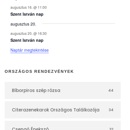
n
augusztus 16. @ 11:00
y
Szent István nap
augusztus 20.
e
augusztus 20. @ 16:30
Szent István nap
k
Naptár megtekintése
n
ORSZÁGOS RENDEZVÉNYEK
a
Bíborpiros szép rózsa
44
p
Citerazenekarok Országos Találkozója
34
t
Csengő Énekszó
32