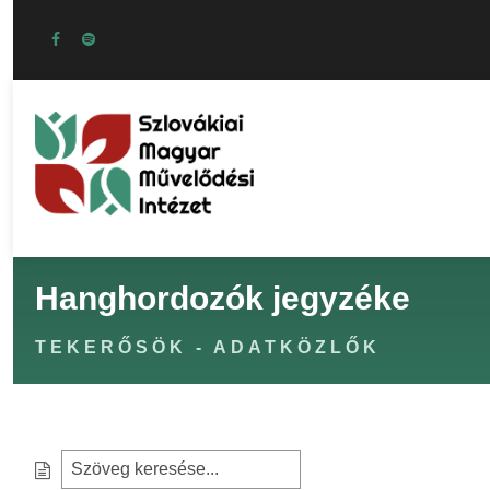
Hanghordozók jegyzéke
TEKERŐSÖK - ADATKÖZLŐK
S