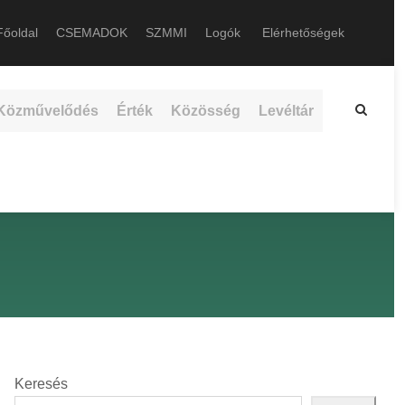
őoldal
CSEMADOK
SZMMI
Logók
Elérhetőségek
Közművelődés
Érték
Közösség
Levéltár
Keresés