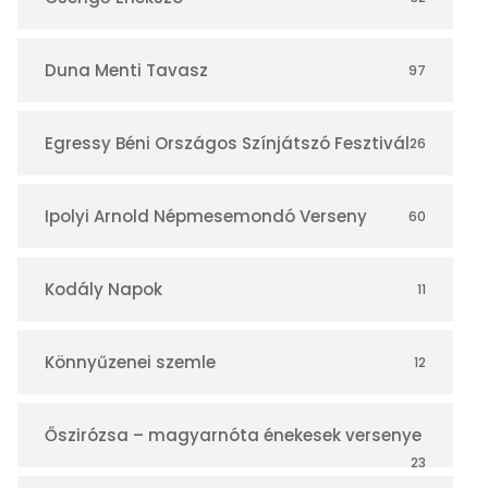
á
r
Duna Menti Tavasz
97
Egressy Béni Országos Színjátszó Fesztivál
26
Ipolyi Arnold Népmesemondó Verseny
60
Kodály Napok
11
Könnyűzenei szemle
12
Őszirózsa – magyarnóta énekesek versenye
23