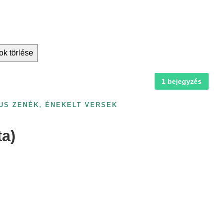
ok törlése
1 bejegyzés
US ZENÉK, ÉNEKELT VERSEK
ta)