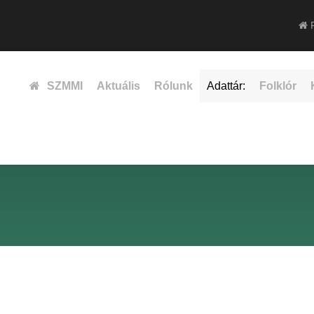
F
SZMMI
Aktuális
Rólunk
Adattár:
Folklór