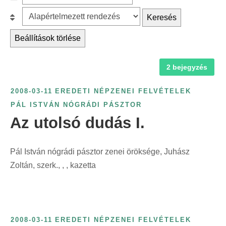
c
z
r
B
Keresés
h
ű
é
e
f
r
Beállítások törlése
s
s
o
é
k
o
r
s
a
2 bejegyzés
r
:
é
t
o
v
2008-03-11
EREDETI NÉPZENEI FELVÉTELEK
e
l
s
PÁL ISTVÁN NÓGRÁDI PÁSZTOR
g
á
z
Az utolsó dudás I.
ó
s
á
r
:
m
i
Pál István nógrádi pásztor zenei öröksége, Juhász
s
a
Zoltán, szerk., , , kazetta
z
s
e
z
r
e
i
r
2008-03-11
EREDETI NÉPZENEI FELVÉTELEK
n