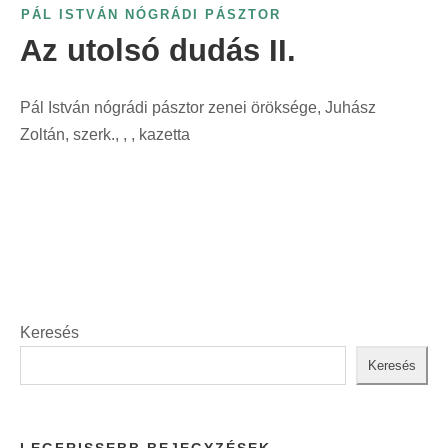
i
PÁL ISTVÁN NÓGRÁDI PÁSZTOR
t
n
Az utolsó dudás II.
:
t
:
Pál István nógrádi pásztor zenei öröksége, Juhász
Zoltán, szerk., , , kazetta
Keresés
Keresés
LEGFRISSEBB BEJEGYZÉSEK