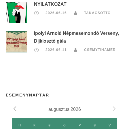
NYILATKOZAT
2026-06-16
TAKACSOTTO
Ipolyi Arnold Népmesemondó Verseny,
Díjkiosztó gála
2026-06-11
CSEMYTIHAMER
ESEMÉNYNAPTÁR
augusztus 2026
E
H
HÉTFŐ
K
KEDD
S
SZERDA
C
CSÜTÖRTÖK
P
PÉNTEK
S
SZOMBAT
V
VASÁRNAP