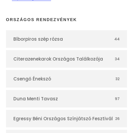
a
p
ORSZÁGOS RENDEZVÉNYEK
t
Bíborpiros szép rózsa
44
á
r
Citerazenekarok Országos Találkozója
34
Csengő Énekszó
32
Duna Menti Tavasz
97
Egressy Béni Országos Színjátszó Fesztivál
26