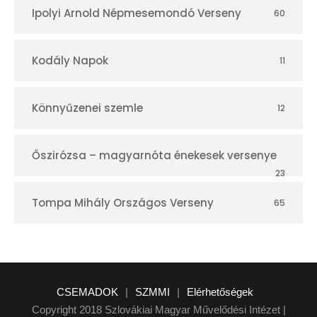
Ipolyi Arnold Népmesemondó Verseny
60
Kodály Napok
11
Könnyűzenei szemle
12
Őszirózsa – magyarnóta énekesek versenye
23
Tompa Mihály Országos Verseny
65
CSEMADOK
|
SZMMI
|
Elérhetőségek
Copyright 2018 Szlovákiai Magyar Művelődési Intézet |