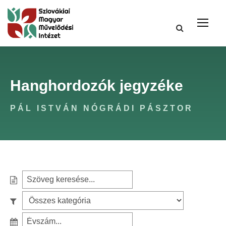
Hanghordozók jegyzéke
PÁL ISTVÁN NÓGRÁDI PÁSZTOR
S
e
S
a
z
r
S
ű