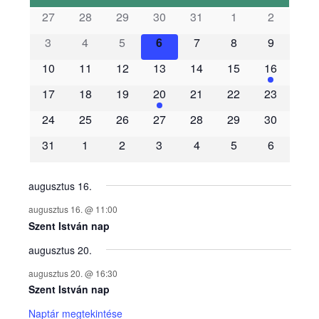
s
27
28
29
30
31
1
2
3
4
5
6
7
8
9
e
10
11
12
13
14
15
16
m
17
18
19
20
21
22
23
é
24
25
26
27
28
29
30
31
1
2
3
4
5
6
n
y
augusztus 16.
augusztus 16. @ 11:00
e
Szent István nap
augusztus 20.
k
augusztus 20. @ 16:30
n
Szent István nap
Naptár megtekintése