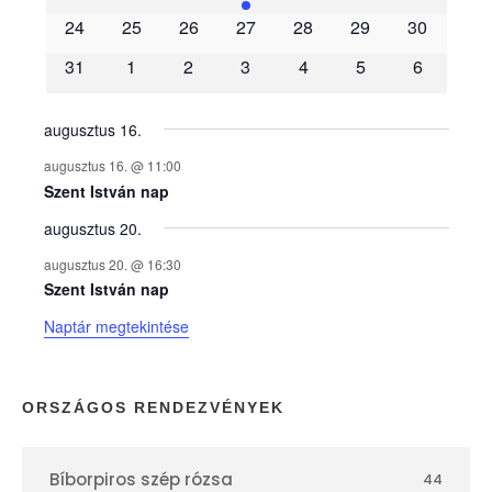
é
24
25
26
27
28
29
30
31
1
2
3
4
5
6
n
y
augusztus 16.
augusztus 16. @ 11:00
e
Szent István nap
augusztus 20.
k
augusztus 20. @ 16:30
n
Szent István nap
Naptár megtekintése
a
p
ORSZÁGOS RENDEZVÉNYEK
t
Bíborpiros szép rózsa
44