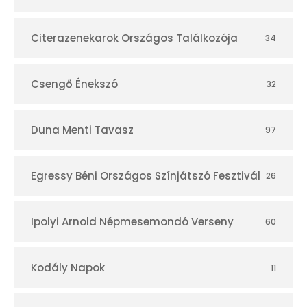
á
r
Citerazenekarok Országos Találkozója
34
Csengő Énekszó
32
Duna Menti Tavasz
97
Egressy Béni Országos Színjátszó Fesztivál
26
Ipolyi Arnold Népmesemondó Verseny
60
Kodály Napok
11