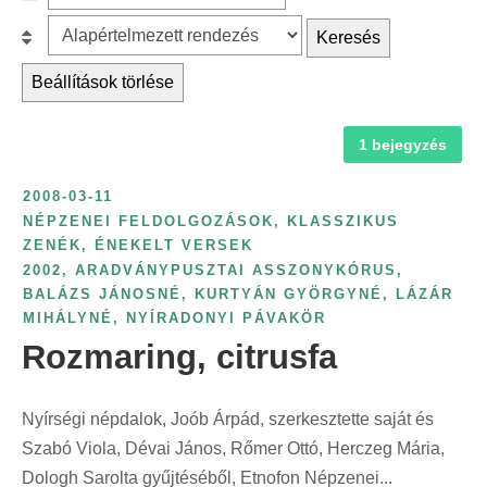
c
z
r
B
Keresés
h
ű
é
e
f
r
Beállítások törlése
s
s
o
é
k
o
r
s
a
1 bejegyzés
r
:
é
t
o
v
2008-03-11
e
l
s
NÉPZENEI FELDOLGOZÁSOK, KLASSZIKUS
g
á
ZENÉK, ÉNEKELT VERSEK
z
ó
s
2002
,
ARADVÁNYPUSZTAI ASSZONYKÓRUS
,
á
r
:
BALÁZS JÁNOSNÉ
,
KURTYÁN GYÖRGYNÉ
,
LÁZÁR
m
MIHÁLYNÉ
,
NYÍRADONYI PÁVAKÖR
i
s
Rozmaring, citrusfa
a
z
s
e
z
Nyírségi népdalok, Joób Árpád, szerkesztette saját és
r
e
Szabó Viola, Dévai János, Rőmer Ottó, Herczeg Mária,
i
r
Dologh Sarolta gyűjtéséből, Etnofon Népzenei...
n