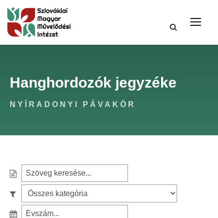
Hanghordozók jegyzéke
NYÍRADONYI PÁVAKÖR
S
e
S
a
z
r
S
ű