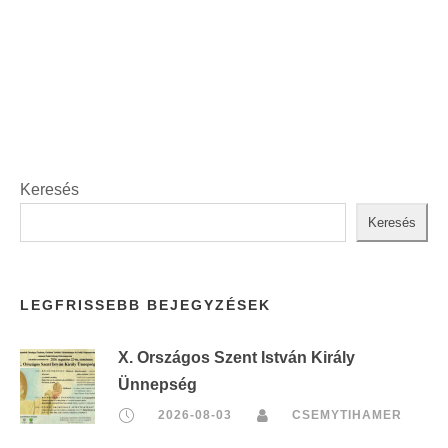
i
t
n
:
t
:
Keresés
Keresés
LEGFRISSEBB BEJEGYZÉSEK
X. Országos Szent István Király
Ünnepség
2026-08-03
CSEMYTIHAMER