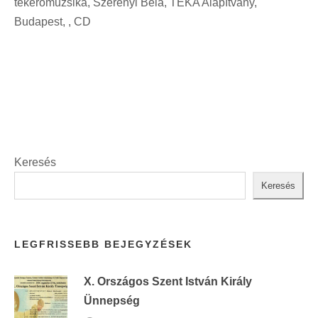
tekerőmuzsika, Szerényi Béla, TÉKA Alapítvány,
i
t
Budapest, , CD
n
:
t
:
Keresés
Keresés
LEGFRISSEBB BEJEGYZÉSEK
X. Országos Szent István Király
Ünnepség