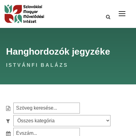
Hanghordozók jegyzéke
ISTVÁNFI BALÁZS
S
e
S
a
z
r
S
ű