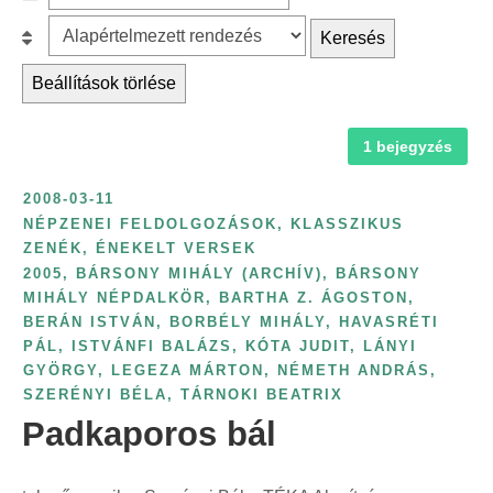
c
z
r
B
Keresés
h
ű
é
e
f
r
Beállítások törlése
s
s
o
é
k
o
r
s
a
1 bejegyzés
r
:
é
t
o
v
2008-03-11
e
l
s
NÉPZENEI FELDOLGOZÁSOK, KLASSZIKUS
g
á
ZENÉK, ÉNEKELT VERSEK
z
ó
s
2005
,
BÁRSONY MIHÁLY (ARCHÍV)
,
BÁRSONY
á
r
:
MIHÁLY NÉPDALKÖR
,
BARTHA Z. ÁGOSTON
,
m
BERÁN ISTVÁN
,
BORBÉLY MIHÁLY
,
HAVASRÉTI
i
s
PÁL
,
ISTVÁNFI BALÁZS
,
KÓTA JUDIT
,
LÁNYI
a
z
GYÖRGY
,
LEGEZA MÁRTON
,
NÉMETH ANDRÁS
,
s
SZERÉNYI BÉLA
,
TÁRNOKI BEATRIX
e
z
Padkaporos bál
r
e
i
r
n