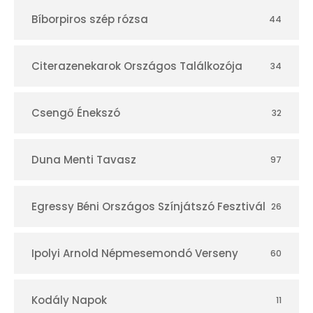
t
Bíborpiros szép rózsa
44
á
r
Citerazenekarok Országos Találkozója
34
Csengő Énekszó
32
Duna Menti Tavasz
97
Egressy Béni Országos Színjátszó Fesztivál
26
Ipolyi Arnold Népmesemondó Verseny
60
Kodály Napok
11