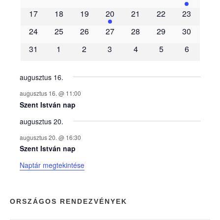
m
17
18
19
20
21
22
23
é
24
25
26
27
28
29
30
31
1
2
3
4
5
6
n
y
augusztus 16.
augusztus 16. @ 11:00
e
Szent István nap
augusztus 20.
k
augusztus 20. @ 16:30
n
Szent István nap
Naptár megtekintése
a
p
ORSZÁGOS RENDEZVÉNYEK